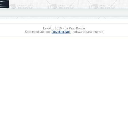
LexiVox 2010 - La Paz, Bolivia
Sitio impulsado por
DeveNet.Net
- software para Internet