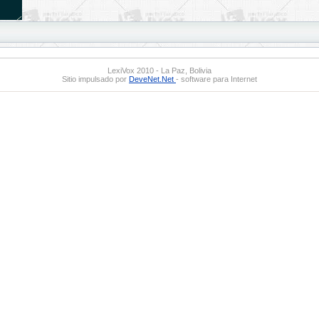
LexiVox 2010 - La Paz, Bolivia
Sitio impulsado por
DeveNet.Net
- software para Internet