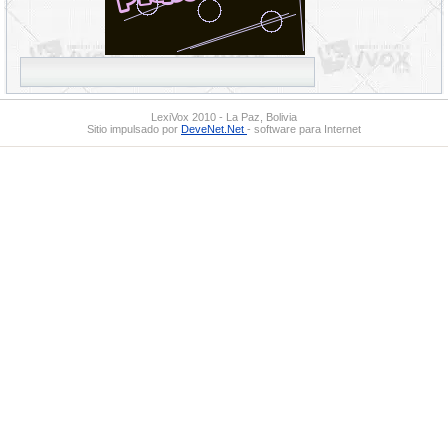
LexiVox 2010 - La Paz, Bolivia
Sitio impulsado por
DeveNet.Net
- software para Internet