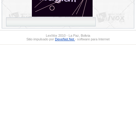
LexiVox 2010 - La Paz, Bolivia
Sitio impulsado por
DeveNet.Net
- software para Internet