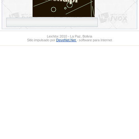
LexiVox 2010 - La Paz, Bolivia
Sitio impulsado por
DeveNet.Net
- software para Internet