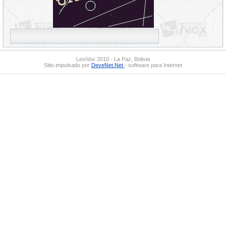
LexiVox 2010 - La Paz, Bolivia
Sitio impulsado por
DeveNet.Net
- software para Internet