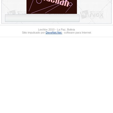
LexiVox 2010 - La Paz, Bolivia
Sitio impulsado por
DeveNet.Net
- software para Internet