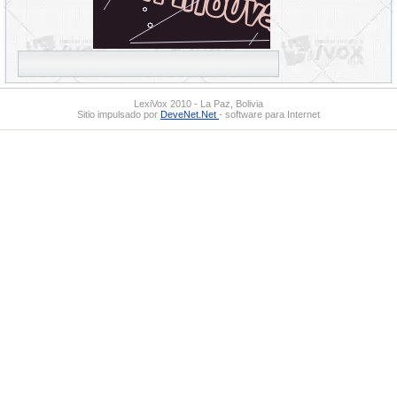
LexiVox 2010 - La Paz, Bolivia
Sitio impulsado por
DeveNet.Net
- software para Internet