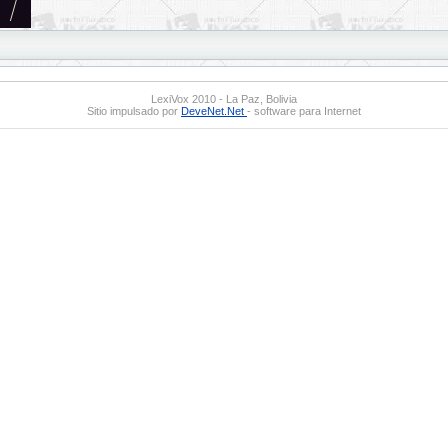
LexiVox 2010 - La Paz, Bolivia
Sitio impulsado por
DeveNet.Net
- software para Internet