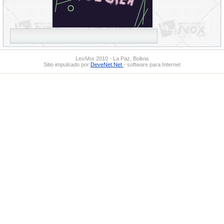
LexiVox 2010 - La Paz, Bolivia
Sitio impulsado por
DeveNet.Net
- software para Internet