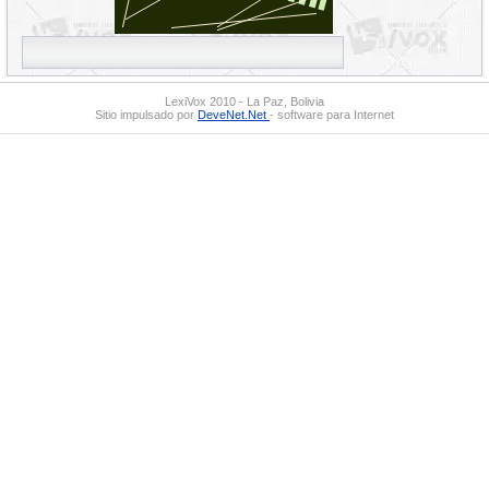
LexiVox 2010 - La Paz, Bolivia
Sitio impulsado por
DeveNet.Net
- software para Internet