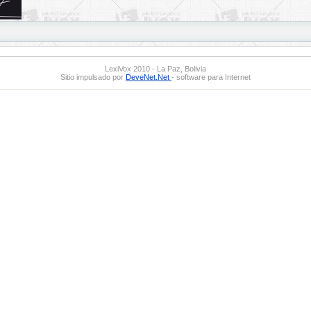
LexiVox 2010 - La Paz, Bolivia
Sitio impulsado por
DeveNet.Net
- software para Internet