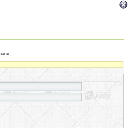
al, m...