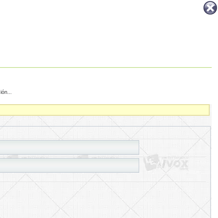
ón...