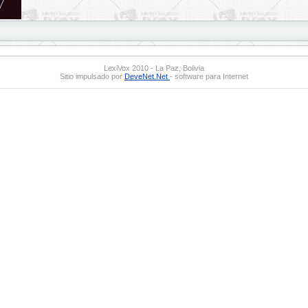
LexiVox 2010 - La Paz, Bolivia
Sitio impulsado por
DeveNet.Net
- software para Internet