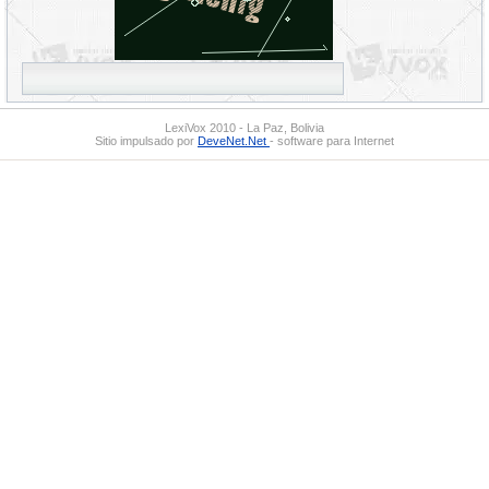
LexiVox 2010 - La Paz, Bolivia
Sitio impulsado por
DeveNet.Net
- software para Internet