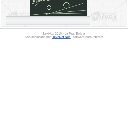
LexiVox 2010 - La Paz, Bolivia
Sitio impulsado por
DeveNet.Net
- software para Internet