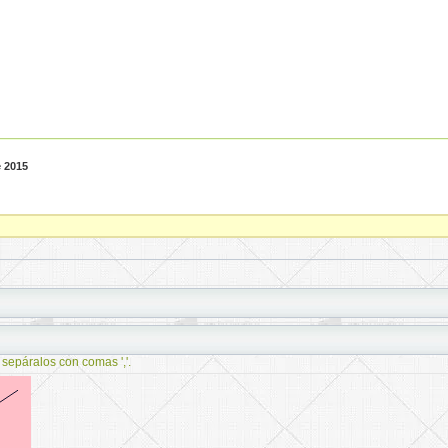
e 2015
 sepáralos con comas ','.