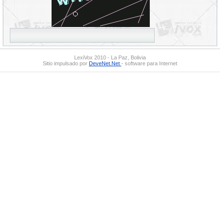
LexiVox 2010 - La Paz, Bolivia
Sitio impulsado por
DeveNet.Net
- software para Internet