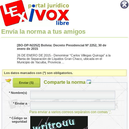
Envía la norma a tus amigos
[BO-DP-N2252] Bolivia: Decreto Presidencial Nº 2252, 30 de
enero de 2015
26 DE ENERO DE 2015.- Denominar “Carlos Villegas Quiroga” a la
Planta de Separación de Líquidos Gran Chaco, ubicada en el
Municipio de Yacuiba, Provincia ...
Los datos marcados con (*) son obligatorios.
Comparte la norma
*
Nombre(s)
*
Enviar a
Para enviar a varios correos sepáralos con comas ','.
*
Código se
seguridad