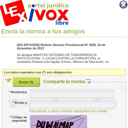
Envía la norma a tus amigos
[BO-DP-N1830] Bolivia: Decreto Presidencial Nº 1830, 16 de
diciembre de 2013
Se designa MINISTRO INTERINO DE TRANSPARENCIA
INSTITUCIONAL Y LUCHA CONTRA LA CORRUPCIÓN, al
ciudadano Roberto Iván Aguilar Gómez, Ministro de Educación, mi...
Los datos marcados con (*) son obligatorios.
Comparte la norma
*
Nombre(s)
*
Enviar a
Para enviar a varios correos sepáralos con comas ','.
*
Código se
seguridad