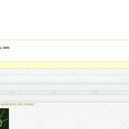
e 1999
 sepáralos con comas ','.