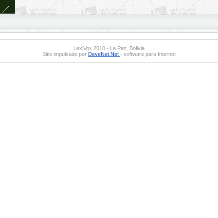
LexiVox 2010 - La Paz, Bolivia
Sitio impulsado por
DeveNet.Net
- software para Internet