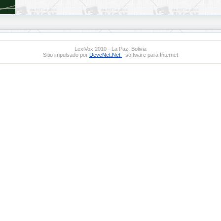
LexiVox 2010 - La Paz, Bolivia
Sitio impulsado por
DeveNet.Net
- software para Internet