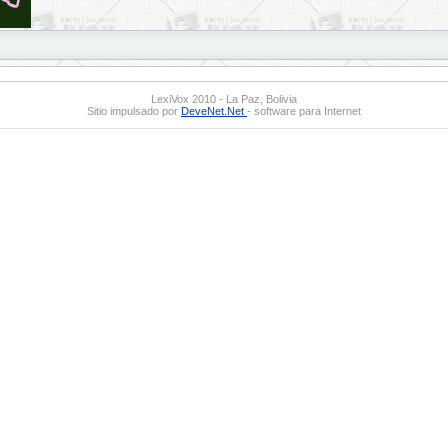
LexiVox 2010 - La Paz, Bolivia
Sitio impulsado por
DeveNet.Net
- software para Internet