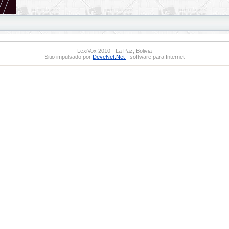
LexiVox 2010 - La Paz, Bolivia
Sitio impulsado por
DeveNet.Net
- software para Internet