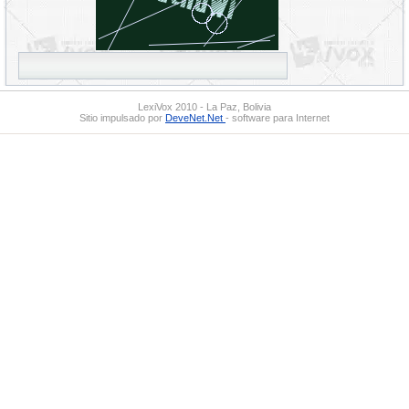
LexiVox 2010 - La Paz, Bolivia
Sitio impulsado por
DeveNet.Net
- software para Internet