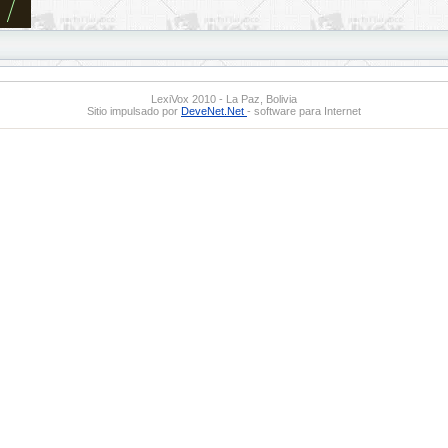
LexiVox 2010 - La Paz, Bolivia
Sitio impulsado por
DeveNet.Net
- software para Internet