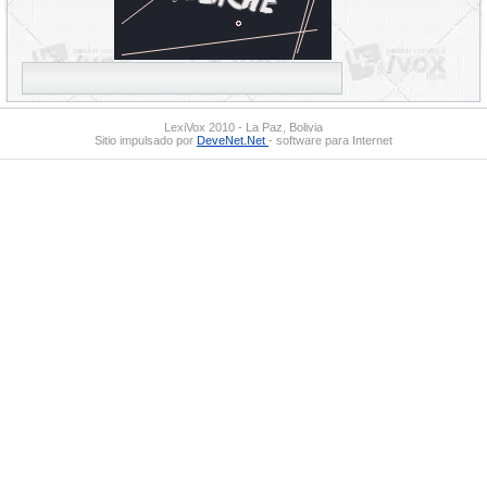
LexiVox 2010 - La Paz, Bolivia
Sitio impulsado por
DeveNet.Net
- software para Internet