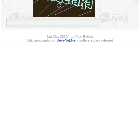
LexiVox 2010 - La Paz, Bolivia
Sitio impulsado por
DeveNet.Net
- software para Internet