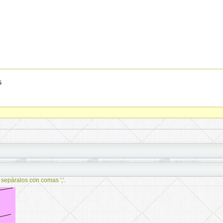
5
 sepáralos con comas ','.