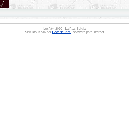
LexiVox 2010 - La Paz, Bolivia
Sitio impulsado por
DeveNet.Net
- software para Internet