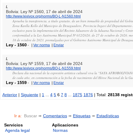
L
Bolivia: Ley Nº 1560, 17 de abril de 2024
http://www.lexivox.org/norms/BO-L-N1560.html
Aprueba la transferencia, a título gratuito, de un bien inmueble de propiedad del G
Zona Kanlla Kollo del Municipio de Desaguadero, Provincia Ingavi del Departamento d
exclusivo para la implementación del Recinto Aduanero de la Aduana Nacional y Cent
conformidad a la Ley Autónoma Municipal Nº 012/2020, de 27 de octubre de 2020, mo
18 de octubre de 2023, promulgadas por el Gobierno Autónomo Municipal de Desagu
Ley
-
1560
-
|
Ver norma
|
Enviar
L
Bolivia: Ley Nº 1559, 17 de abril de 2024
http://www.lexivox.org/norms/BO-L-N1559.html
Declara día nacional de la expresión artística cultural viva la “SAYA AFROBOLIVIANA”
de cada año, en conmemoración a la fecha de nacimiento del Héroe Nacional de la Gue
Ley
-
1559
-
|
Ver norma
|
Enviar
Anterior
|
Siguiente
|
1
...
4
5
6
7
8
...
1875
1876
| Total:
28138 regist
Ir a:
Buscar ➠
Comentarios
➠
Etiquetas
➠
Estadísticas
Servicios
Aplicaciones
Agenda legal
Normas