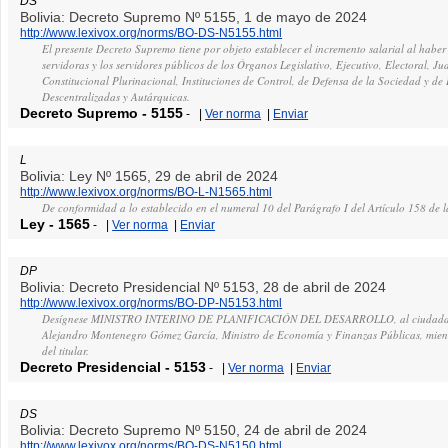
DS
Bolivia: Decreto Supremo Nº 5155, 1 de mayo de 2024
http://www.lexivox.org/norms/BO-DS-N5155.html
El presente Decreto Supremo tiene por objeto establecer el incremento salarial al haber
servidoras y los servidores públicos de los Órganos Legislativo, Ejecutivo, Electoral, Jud
Constitucional Plurinacional, Instituciones de Control, de Defensa de la Sociedad y de
Descentralizadas y Autárquicas.
Decreto Supremo
-
5155
-
|
Ver norma
|
Enviar
L
Bolivia: Ley Nº 1565, 29 de abril de 2024
http://www.lexivox.org/norms/BO-L-N1565.html
De conformidad a lo establecido en el numeral 10 del Parágrafo I del Artículo 158 de l
Ley
-
1565
-
|
Ver norma
|
Enviar
DP
Bolivia: Decreto Presidencial Nº 5153, 28 de abril de 2024
http://www.lexivox.org/norms/BO-DP-N5153.html
Desígnese MINISTRO INTERINO DE PLANIFICACIÓN DEL DESARROLLO, al ciudada
Alejandro Montenegro Gómez García, Ministro de Economía y Finanzas Públicas, mient
del titular.
Decreto Presidencial
-
5153
-
|
Ver norma
|
Enviar
DS
Bolivia: Decreto Supremo Nº 5150, 24 de abril de 2024
http://www.lexivox.org/norms/BO-DS-N5150.html