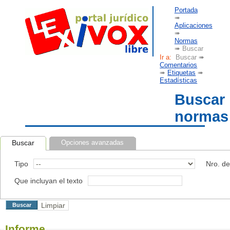
Portada
➠
Aplicaciones
➠
Normas
➠ Buscar
Ir a:
Buscar ➠
Comentarios
➠
Etiquetas
➠
Estadísticas
Buscar
normas
Buscar
Opciones avanzadas
Tipo
Nro. d
Que incluyan el texto
Informe