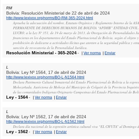
RM
Bolivia: Resolución Ministerial de 22 de abril de 2024
http://www.lexivox.org/norms/BO-RM-365-2024.html
Aprueba la adecuación del nombre, Estatuto Orgánico y Reglamento Interno de la 
PERMANENTE DE DERECHOS HUMANOS DE BOLIVIA “APDHB” ENTIDAD CIVIL S
LUCRO, a la Ley N° 351, de 19 de marzo de 2013, de Otorgación de Personalidades Jur
financieras en los departamentos del Estado Plurinacional de Bolivia, según el objeto y
prohibición de dedicarse a actividades ilícitas que atenten a la seguridad pública y ot
sanción de revocatoria de la Personalidad Jurídica.
Resolución Ministerial
-
365-2024
-
|
Ver norma
|
Enviar
L
Bolivia: Ley Nº 1564, 17 de abril de 2024
http://www.lexivox.org/norms/BO-L-N1564.html
Declara Patrimonio Cultural Inmaterial del Estado Plurinacional de Bolivia a la expres
Mohozeñada, Autóctona de Mohoza del Municipio de Colquiri de la Provincia Inquisivi
de las comunidades Indígenas Originario Campesinas del Estado Plurinacional de Boli
Ley
-
1564
-
|
Ver norma
|
Enviar
L
Bolivia: Ley Nº 1562, 17 de abril de 2024
http://www.lexivox.org/norms/BO-L-N1562.html
Declara día nacional de la expresión artística cultural viva “EL CH'UTA” al Domingo 
Ley
-
1562
-
|
Ver norma
|
Enviar