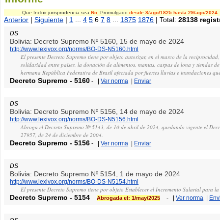
Que Incluir jurisprudencia sea
No
; Promulgado
desde 8/ago/1825
hasta 29/ago/2024
Anterior
|
Siguiente
|
1
...
4
5
6
7
8
...
1875
1876
| Total:
28138 regist
DS
Bolivia: Decreto Supremo Nº 5160, 15 de mayo de 2024
http://www.lexivox.org/norms/BO-DS-N5160.html
El presente Decreto Supremo tiene por objeto autorizar, en el marco de la reciprocida
solidaridad entre países, la donación de alimentos, mantas, carpas de lona y tiendas 
hermana República Federativa de Brasil afectada por fuertes lluvias e inundaciones q
Decreto Supremo
-
5160
-
|
Ver norma
|
Enviar
DS
Bolivia: Decreto Supremo Nº 5156, 14 de mayo de 2024
http://www.lexivox.org/norms/BO-DS-N5156.html
Abroga el Decreto Supremo Nº 5143, de 10 de abril de 2024, quedando vigente el Dec
27957, de 24 de diciembre de 2004.
Decreto Supremo
-
5156
-
|
Ver norma
|
Enviar
DS
Bolivia: Decreto Supremo Nº 5154, 1 de mayo de 2024
http://www.lexivox.org/norms/BO-DS-N5154.html
El presente Decreto Supremo tiene por objeto Establecer el Incremento Salarial para la
Decreto Supremo
-
5154
-
|
Ver norma
|
Env
Abrogada el: 1/may/2025