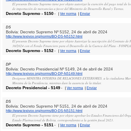
El presente Decreto Supremo tiene por objeto autorizar la exención del pago total de lo
de importación de mercancías a favor del Ministerio de Desarrollo Rural y Tierras.
Decreto Supremo
-
5150
-
|
Ver norma
|
Enviar
DS
Bolivia: Decreto Supremo Nº 5152, 24 de abril de 2024
http://www.lexivox.org/norms/BO-DS-N5152.html
El presente Decreto Supremo tiene por objeto Autorizar la suscripción del Contrato de
38/2024 con el Fondo Financiero para el Desarrollo de la Cuenca del Plata - FONPL
Decreto Supremo
-
5152
-
|
Ver norma
|
Enviar
DP
Bolivia: Decreto Presidencial Nº 5149, 24 de abril de 2024
http://www.lexivox.org/norms/BO-DP-N5149.html
Desígnese MINISTRA INTERINA DE RELACIONES EXTERIORES, a la ciudadana Maria
Ministra de la Presidencia, mientras dure la ausencia de la titular.
Decreto Presidencial
-
5149
-
|
Ver norma
|
Enviar
DS
Bolivia: Decreto Supremo Nº 5151, 24 de abril de 2024
http://www.lexivox.org/norms/BO-DS-N5151.html
El presente Decreto Supremo tiene por objeto aprobar los Estados Financieros del Órg
Estado Plurinacional de Bolivia, correspondientes a la gestión fiscal 2023.
Decreto Supremo
-
5151
-
|
Ver norma
|
Enviar