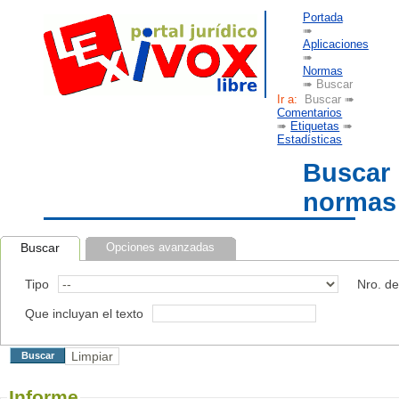
Portada
➠
Aplicaciones
➠
Normas
➠ Buscar
Ir a:
Buscar ➠
Comentarios
➠
Etiquetas
➠
Estadísticas
Buscar
normas
Buscar
Opciones avanzadas
Tipo
Nro. d
Que incluyan el texto
Informe