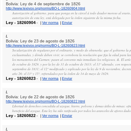
Bolivia: Ley de 4 de septiembre de 1826
http://www.lexivox.org/norms/BO-L-18260904.html
Autorización al gobierno, para que ponga en la cárcel á todo deudor moroso al erario, 
autorización de esta ley, está delegada por la órden siguiente de la misma fecha.
Ley
-
18260904
-
|
Ver norma
|
Enviar
L
Bolivia: Ley de 23 de agosto de 1826
http://www.lexivox.org/norms/BO-L-18260823.html
Secularización de regulares por el ordinario, y modo de obtenerla; que el gobierno la 
exclaustradas, y dónde deben vivir; se corrobora la resolución que fija la edad para las
los monasterios del Carmen; pasen al convento más inmediato los religiosos, &. El artíc
de octubre de 1829, y por la ley de 31 de octubre de 1833; el 11° alterado, con respect
septiembre de 1831; el 12° modificado y esplicado por la ley de 9 de noviembre, decret
año 26; el 13° y 15°, refrendados por la órden de 14 de mayo de 1829.
Ley
-
18260823
-
|
Ver norma
|
Enviar
L
Bolivia: Ley de 22 de agosto de 1826
http://www.lexivox.org/norms/BO-L-18260822.html
Libertad de derechos concedida al azogue, hierro, polvora y demas útiles de minas: ofr
beneficio del azogue. Esta ley ha sido ratificada por todos los aranceles de aforos dado
Ley
-
18260822
-
|
Ver norma
|
Enviar
L