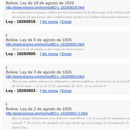
Bolivia: Ley de 18 de agosto de 1826
http://www.lexivox.org/norms/BO-L-18260818.html
Los emigrados no paguen réditos por los principales de las fincas que se les hubiese e
devuelvan las que hayan sido vendidas para satisfacer los réditos devengados durante 
Ley
-
18260818
-
|
Ver norma
|
Enviar
L
Bolivia: Ley de 5 de agosto de 1826
http://www.lexivox.org/norms/BO-L-18260805.html
Abolición de alcabalas en las ventas de bienes raíces.
Ley
-
18260805
-
|
Ver norma
|
Enviar
L
Bolivia: Ley de 3 de agosto de 1826
http://www.lexivox.org/norms/BO-L-18260803.html
Días en que deben trabajar los tribunales y oficinas públicas: declaración de los feriado
de 10 de mayo, y la ley de 15 de septiembre de 1831, en su artículo 8°
Ley
-
18260803
-
|
Ver norma
|
Enviar
L
Bolivia: Ley de 2 de agosto de 1826
http://www.lexivox.org/norms/BO-L-18260802-2.html
Que se juzgue militarmente á los ladrones cuadrilleros, y en el caso de ser anárquicas s
artículo 1° de esta ley, ha quedado sin vigor desde que se promulgó la Constitución; l
Santa Cruz.