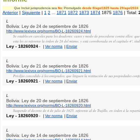
Que Incluir jurisprudencia sea
No
; Promulgado
desde 8/ago/1825
hasta 29/ago/2024
Anterior
|
Siguiente
|
1
2
...
1871
1872
1873
1874
1875
1876
| Total:
L
Bolivia: Ley de 24 de septiembre de 1826
http://www.lexivox.org/norms/BO-L-18260924.html
Se establecen carceles para los deudores: casos y modo de procederse contra ellos: que 
esta ley es referente la órden de 28 del mismo, y está corroborada en el capítulo 4°, tít
Ley
-
18260924
-
|
Ver norma
|
Enviar
L
Bolivia: Ley de 21 de septiembre de 1826
http://www.lexivox.org/norms/BO-L-18260921.html
Priviljio concedido á los emigrados, que litiguen la restitución de sus propiedades conf
Ley
-
18260921
-
|
Ver norma
|
Enviar
L
Bolivia: Ley de 20 de septiembre de 1826
http://www.lexivox.org/norms/BO-L-18260920.html
Suspende el decreto de 4 de julio de 1825, referente al de Trujillo, en órden á la repartic
Ley
-
18260920
-
|
Ver norma
|
Enviar
L
Bolivia: Ley de 14 de septiembre de 1826