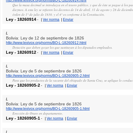
http://www.lexivox.org/norms/BO-L-18260914.html
Que la masa decimal se introduzca en el tesoro público, y que de éste se pague á los par
diezmos. A esta ley se refieren los decretos de 14 de abril, 31 de agosto y 28 de diciem
órden de 1° de julio de 1830, y el 4° es conforme á la Constitución.
Ley
-
18260914
-
|
Ver norma
|
Enviar
L
Bolivia: Ley de 12 de septiembre de 1826
http://www.lexivox.org/norms/BO-L-18260912.html
Dotación que deben gozar los que sustituyan á los diputados empleados.
Ley
-
18260912
-
|
Ver norma
|
Enviar
L
Bolivia: Ley de 5 de septiembre de 1826
http://www.lexivox.org/norms/BO-L-18260905-2.html
Para que los productos de la vacante del obispado de Santa Cruz, se aplique lo condu
Ley
-
18260905-2
-
|
Ver norma
|
Enviar
L
Bolivia: Ley de 5 de septiembre de 1826
http://www.lexivox.org/norms/BO-L-18260905-1.html
Erección de Oruro en departamento.
Ley
-
18260905-1
-
|
Ver norma
|
Enviar
L