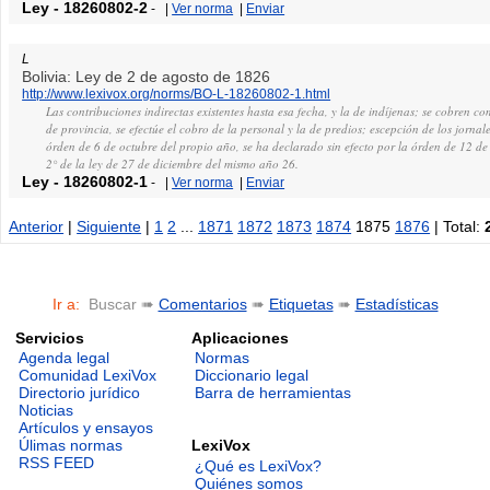
Ley
-
18260802-2
-
|
Ver norma
|
Enviar
L
Bolivia: Ley de 2 de agosto de 1826
http://www.lexivox.org/norms/BO-L-18260802-1.html
Las contribuciones indirectas existentes hasta esa fecha, y la de indíjenas; se cobren 
de provincia, se efectúe el cobro de la personal y la de predios; escepción de los jornale
órden de 6 de octubre del propio año, se ha declarado sin efecto por la órden de 12 de 
2° de la ley de 27 de diciembre del mismo año 26.
Ley
-
18260802-1
-
|
Ver norma
|
Enviar
Anterior
|
Siguiente
|
1
2
...
1871
1872
1873
1874
1875
1876
| Total:
Ir a:
Buscar ➠
Comentarios
➠
Etiquetas
➠
Estadísticas
Servicios
Aplicaciones
Agenda legal
Normas
Comunidad LexiVox
Diccionario legal
Directorio jurídico
Barra de herramientas
Noticias
Artículos y ensayos
LexiVox
Úlimas normas
RSS FEED
¿Qué es LexiVox?
Quiénes somos