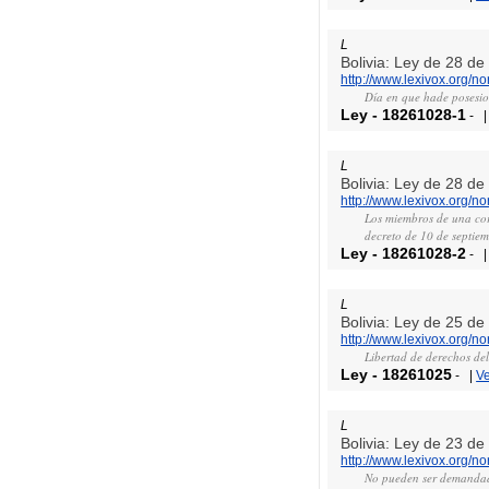
L
Bolivia: Ley de 28 d
http://www.lexivox.org/
Día en que hade posesio
Ley
-
18261028-1
-
L
Bolivia: Ley de 28 d
http://www.lexivox.org/
Los miembros de una cor
decreto de 10 de septiem
Ley
-
18261028-2
-
L
Bolivia: Ley de 25 d
http://www.lexivox.org/
Libertad de derechos del
Ley
-
18261025
-
|
V
L
Bolivia: Ley de 23 d
http://www.lexivox.org/
No pueden ser demandado