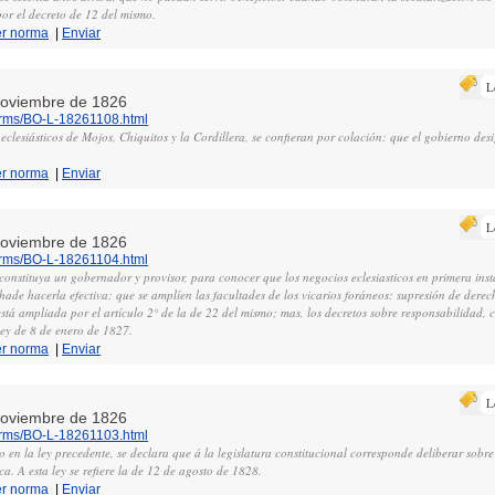
or el decreto de 12 del mismo.
er norma
|
Enviar
L
 noviembre de 1826
norms/BO-L-18261108.html
 eclesiásticos de Mojos, Chiquitos y la Cordillera, se confieran por colación: que el gobierno des
er norma
|
Enviar
L
 noviembre de 1826
norms/BO-L-18261104.html
nstituya un gobernador y provisor, para conocer que los negocios eclesiasticos en primera inst
 hade hacerla efectiva: que se amplíen las facultades de los vicarios foráneos: supresión de dere
está ampliada por el artículo 2° de la de 22 del mismo; mas, los decretos sobre responsabilidad, 
ley de 8 de enero de 1827.
er norma
|
Enviar
L
 noviembre de 1826
norms/BO-L-18261103.html
en la ley precedente, se declara que á la legislatura constitucional corresponde deliberar sobre
ca. A esta ley se refiere la de 12 de agosto de 1828.
er norma
|
Enviar