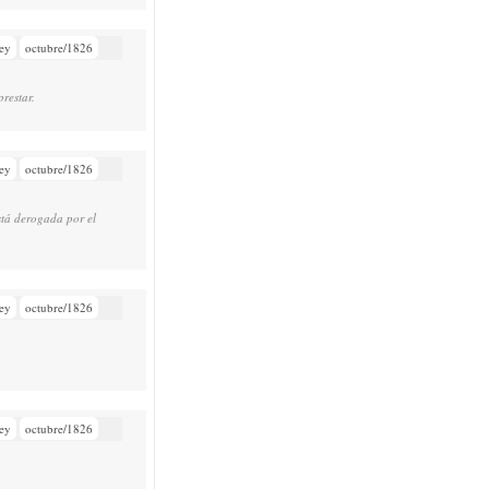
ey
octubre/1826
restar.
ey
octubre/1826
stá derogada por el
ey
octubre/1826
ey
octubre/1826