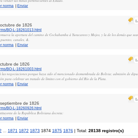
ra vender las minas pertenecientes al Estado.
er norma
|
Enviar
L
e octubre de 1826
norms/BO-L-18261013.html
romueva la apertura del camino de Cochabamba á Yuracarees y Mojos, y la de los demás que sea
 puentes, canales, &.
er norma
|
Enviar
L
octubre de 1826
norms/BO-L-18261003.html
n á las negociaciones porque haya sido el mencionado desmembrada de Bolivia; admisión de dipu
ión para celebrar un tratado de límites con el gobierno del Río de la Plata.
er norma
|
Enviar
L
e septiembre de 1826
norms/BO-L-18260926.html
tituyente de la República Boliviana decreta:
er norma
|
Enviar
2
...
1871
1872
1873
1874
1875
1876
| Total:
28138 registro(s)