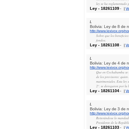
ley se ha reglamentado p
Ley
-
18261109
-
|
V
L
Bolivia: Ley de 8 de
http://www.lexivox.org/
Sobre que los beneficios
fondos.
Ley
-
18261108
-
|
V
L
Bolivia: Ley de 4 de
http://www.lexivox.org/
Que en Cochabamba se co
de los provisores: quien
matrimoniales. Esta ley 
2°, se derogaron por la 
Ley
-
18261104
-
|
V
L
Bolivia: Ley de 3 de
http://www.lexivox.org/
Reiterándose lo mandado 
Presidente de la Repúbli
Ley
-
18261103
-
|
V