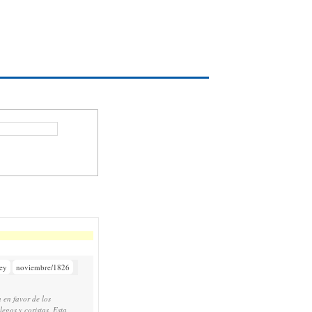
ey
noviembre/1826
 en favor de los
egos y coristas. Esta