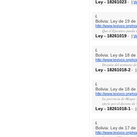
Ley
-
18261023
-
|
V
L
Bolivia: Ley de 19 d
http://www.lexivox.org/
Que el Ejecutivo pueda r
Ley
-
18261019
-
|
V
L
Bolivia: Ley de 18 d
http://www.lexivox.org/
División del territorio 
Ley
-
18261018-2
-
L
Bolivia: Ley de 18 d
http://www.lexivox.org/
La provincia de Mizque s
efecto por el decreto de
Ley
-
18261018-1
-
L
Bolivia: Ley de 17 d
http://www.lexivox.org/