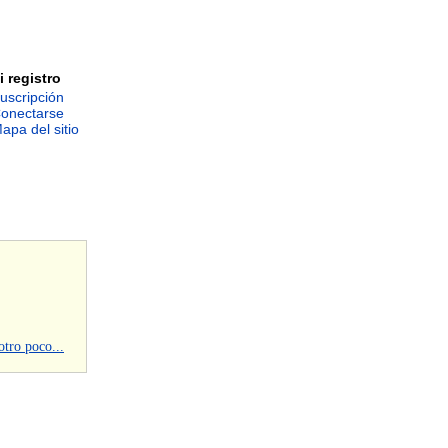
i registro
uscripción
onectarse
apa del sitio
otro poco...