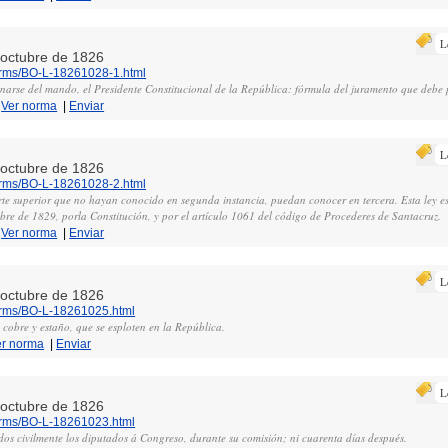
L
e octubre de 1826
norms/BO-L-18261028-1.html
narse del mando, el Presidente Constitucional de la República: fórmula del juramento que debe p
|
Ver norma
|
Enviar
L
e octubre de 1826
norms/BO-L-18261028-2.html
te superior que no hayan conocido en segunda instancia, puedan conocer en tercera. Esta ley e
bre de 1829, porla Constitución, y por el artículo 1061 del código de Procederes de Santacruz.
|
Ver norma
|
Enviar
L
e octubre de 1826
norms/BO-L-18261025.html
 cobre y estaño, que se esploten en la República.
er norma
|
Enviar
L
e octubre de 1826
norms/BO-L-18261023.html
s civilmente los diputados á Congreso, durante su comisión; ni cuarenta días después.