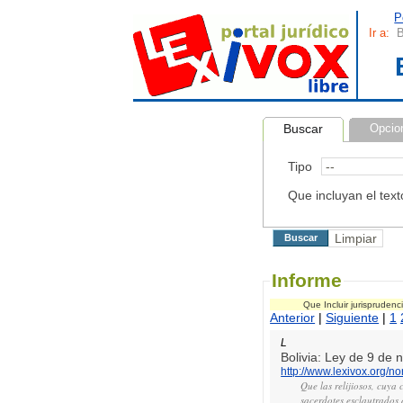
P
Ir a:
B
Buscar
Opcio
Tipo
Que incluyan el text
Informe
Que Incluir jurispruden
Anterior
|
Siguiente
|
1
L
Bolivia: Ley de 9 de
http://www.lexivox.org/
Que las relijiosos, cuya
sacerdotes esclautrados 