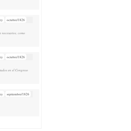
ey
octubre/1826
n necesarios, como
ey
octubre/1826
tados en el Congreso
ey
septiembre/1826