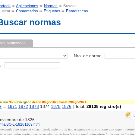
ortada
➠
Aplicaciones
➠
Normas
➠ Buscar
uscar ➠
Comentarios
➠
Etiquetas
➠
Estadísticas
Buscar normas
nes avanzadas
Nro. de norma
o
cia sea
No
; Promulgado
desde 8/ago/1825
hasta 29/ago/2024
2
...
1871
1872
1873
1874
1875
1876
| Total:
28138 registro(s)
L
 noviembre de 1826
norms/BO-L-18261109.html
 comunidad no tenga el número designado por la ley, se agreguen al convento que elijan; pensión
de sesenta años arriba, que no puedan servir beneficios: cuando obtendrán la secularización los l