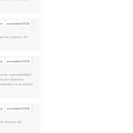
ey
noviembre/1826
igne la congrua y los
ey
noviembre/1826
ancia: responsabilidad
chos por dispensas
contenidos en su artículo
ey
noviembre/1826
 la renuncia del