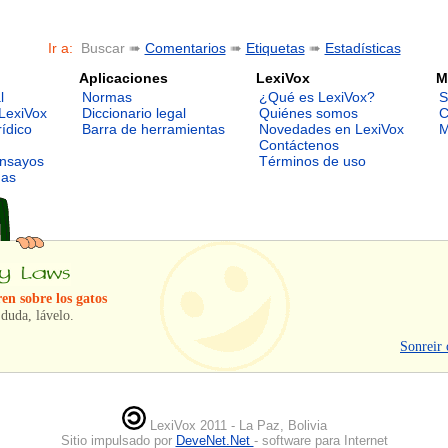
Ir a:
Buscar ➠
Comentarios
➠
Etiquetas
➠
Estadísticas
Aplicaciones
LexiVox
M
l
Normas
¿Qué es LexiVox?
S
LexiVox
Diccionario legal
Quiénes somos
C
rídico
Barra de herramientas
Novedades en LexiVox
M
Contáctenos
ensayos
Términos de uso
mas
en sobre los gatos
duda, lávelo.
Sonreir 
LexiVox 2011 - La Paz, Bolivia
Sitio impulsado por
DeveNet.Net
- software para Internet