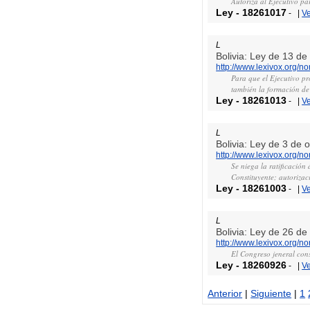
Autoriza al Ejecutivo pa
Ley
-
18261017
-
|
V
L
Bolivia: Ley de 13 d
http://www.lexivox.org/
Para que el Ejecutivo p
también la formación de
Ley
-
18261013
-
|
V
L
Bolivia: Ley de 3 de 
http://www.lexivox.org/
Se niega la ratificació
Constituyente; autorizac
Ley
-
18261003
-
|
V
L
Bolivia: Ley de 26 d
http://www.lexivox.org/
El Congreso jeneral cons
Ley
-
18260926
-
|
V
Anterior
|
Siguiente
|
1