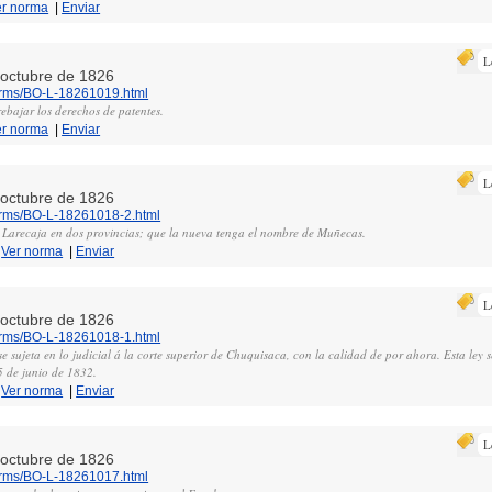
er norma
|
Enviar
L
e octubre de 1826
norms/BO-L-18261019.html
ebajar los derechos de patentes.
er norma
|
Enviar
L
e octubre de 1826
norms/BO-L-18261018-2.html
de Larecaja en dos provincias; que la nueva tenga el nombre de Muñecas.
|
Ver norma
|
Enviar
L
e octubre de 1826
norms/BO-L-18261018-1.html
e sujeta en lo judicial á la corte superior de Chuquisaca, con la calidad de por ahora. Esta ley 
 5 de junio de 1832.
|
Ver norma
|
Enviar
L
e octubre de 1826
norms/BO-L-18261017.html