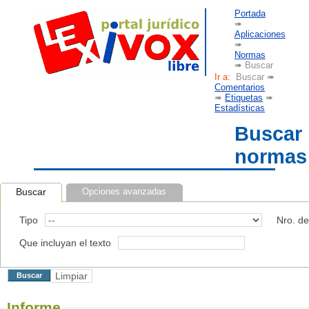
Portada
➠
Aplicaciones
➠
Normas
➠ Buscar
Ir a:
Buscar ➠
Comentarios
➠
Etiquetas
➠
Estadísticas
Buscar
normas
Buscar
Opciones avanzadas
Tipo
Nro. d
Que incluyan el texto
Informe