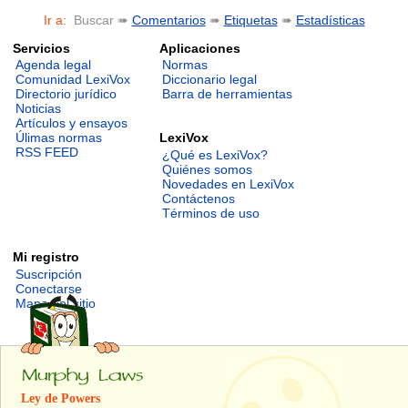
Ir a:
Buscar ➠
Comentarios
➠
Etiquetas
➠
Estadísticas
Servicios
Aplicaciones
Agenda legal
Normas
Comunidad LexiVox
Diccionario legal
Directorio jurídico
Barra de herramientas
Noticias
Artículos y ensayos
LexiVox
Úlimas normas
RSS FEED
¿Qué es LexiVox?
Quiénes somos
Novedades en LexiVox
Contáctenos
Términos de uso
Mi registro
Suscripción
Conectarse
Mapa del sitio
Ley de Powers