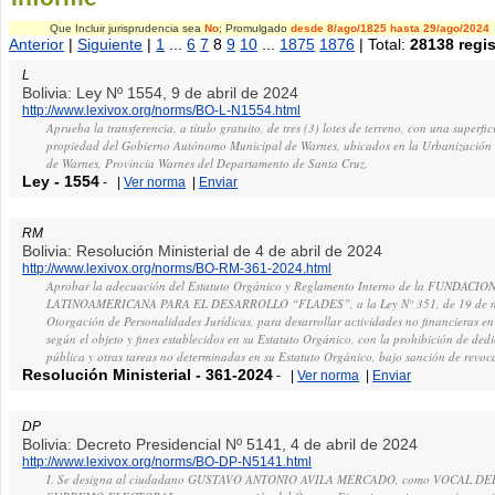
Que Incluir jurisprudencia sea
No
; Promulgado
desde 8/ago/1825
hasta 29/ago/2024
Anterior
|
Siguiente
|
1
...
6
7
8
9
10
...
1875
1876
| Total:
28138 regis
L
Bolivia: Ley Nº 1554, 9 de abril de 2024
http://www.lexivox.org/norms/BO-L-N1554.html
Aprueba la transferencia, a título gratuito, de tres (3) lotes de terreno, con una super
propiedad del Gobierno Autónomo Municipal de Warnes, ubicados en la Urbanización 
de Warnes, Provincia Warnes del Departamento de Santa Cruz.
Ley
-
1554
-
|
Ver norma
|
Enviar
RM
Bolivia: Resolución Ministerial de 4 de abril de 2024
http://www.lexivox.org/norms/BO-RM-361-2024.html
Aprobar la adecuación del Estatuto Orgánico y Reglamento Interno de la FUNDACIO
LATINOAMERICANA PARA EL DESARROLLO “FLADES”, a la Ley N° 351, de 19 de ma
Otorgación de Personalidades Jurídicas, para desarrollar actividades no financieras en
según el objeto y fines establecidos en su Estatuto Orgánico, con la prohibición de dedi
pública y otras tareas no determinadas en su Estatuto Orgánico, bajo sanción de revoca
Resolución Ministerial
-
361-2024
-
|
Ver norma
|
Enviar
DP
Bolivia: Decreto Presidencial Nº 5141, 4 de abril de 2024
http://www.lexivox.org/norms/BO-DP-N5141.html
I. Se designa al ciudadano GUSTAVO ANTONIO AVILA MERCADO, como VOCAL D