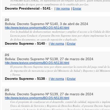
SUPREMO ELECTORAL, en representación del Órgano Ejecutivo, quien tomará posesió
formalidades de rigor, previo cumplimiento de lo establecido por Ley.
Decreto Presidencial
-
5141
-
|
Ver norma
|
Enviar
DS
Bolivia: Decreto Supremo Nº 5140, 3 de abril de 2024
http://www.lexivox.org/norms/BO-DS-N5140.html
Con la finalidad de desburocratizar, modernizar y ampliar el acceso a la Cédula de Iden
Licencia para Conducir, el presente Decreto Supremo tiene por objeto implementar la 
de dichos documentos, en casos de reposición o duplicado.
Decreto Supremo
-
5140
-
|
Ver norma
|
Enviar
DS
Bolivia: Decreto Supremo Nº 5138, 27 de marzo de 2024
http://www.lexivox.org/norms/BO-DS-N5138.html
El presente Decreto Supremo tiene por objeto autorizar la exención del pago total de lo
de importación de mercancías a favor del Ministerio de Salud y Deportes y del Minister
y Tierras.
Decreto Supremo
-
5138
-
|
Ver norma
|
Enviar
DS
Bolivia: Decreto Supremo Nº 5139, 27 de marzo de 2024
http://www.lexivox.org/norms/BO-DS-N5139.html
Con el propósito de coadyuvar en el desarrollo, control de calidad, migración e imple
Único de Gestión de Servicios y Registros de Derechos Reales, el presente Decreto Supr
autorizar a la Agencia de Gobierno Electrónico y Tecnologías de Información y Comun