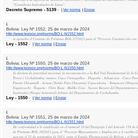
"Consultores Individuales de Línea".
Decreto Supremo
-
5139
-
|
Ver norma
|
Enviar
L
Bolivia: Ley Nº 1552, 25 de marzo de 2024
http://www.lexivox.org/norms/BO-L-N1552.html
se aprueba el Contrato de Préstamo BOL-37/2023 para el "Proyecto Construcción con
Ley
-
1552
-
|
Ver norma
|
Enviar
L
Bolivia: Ley Nº 1550, 25 de marzo de 2024
http://www.lexivox.org/norms/BO-L-N1550.html
Se declara de prioridad nacional, la incorporación a la Red Vial Fundamental de la Ca
Potosí y Cochabamba; tramos: Cruce Cieneguillas - Thapaña - Jahuacaya - Cruce Pue
Puente Chicamulli - Actara (Tomás Frías Chayanta) Copacabana - Tamaucuri (Diagona
Esquincachi - Ñequeta - Chiro Kasa - Mallko Cota - Sacani Kayawi del Departamento d
Santivañez (Parque Industrial) Arbieto del Departamento de Cochabamba.
Ley
-
1550
-
|
Ver norma
|
Enviar
L
Bolivia: Ley Nº 1551, 25 de marzo de 2024
http://www.lexivox.org/norms/BO-L-N1551.html
De conformidad a lo establecido en el numeral 10 del Parágrafo I del Artículo 158 de l
de Préstamo BOL-36/2023 para el "Proyecto Mejoramiento y Ampliación a 8 carriles C
suscrito el 22 de septiembre de 2023, entre el Estado Plurinacional de Bolivia y el Fon