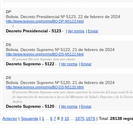
DP
Bolivia: Decreto Presidencial Nº 5123, 22 de febrero de 2024
http://www.lexivox.org/norms/BO-DP-N5123.html
I.
Decreto Presidencial
-
5123
-
|
Ver norma
|
Enviar
DS
Bolivia: Decreto Supremo Nº 5122, 21 de febrero de 2024
http://www.lexivox.org/norms/BO-DS-N5122.html
El presente Decreto Supremo tiene por objeto:
Decreto Supremo
-
5122
-
|
Ver norma
|
Enviar
DS
Bolivia: Decreto Supremo Nº 5120, 21 de febrero de 2024
http://www.lexivox.org/norms/BO-DS-N5120.html
El presente Decreto Supremo tiene por objeto autorizar la exención del pago total de lo
de importación de mercancías a favor del Ministerio de Salud y Deportes y de la Univ
Andrés.
Decreto Supremo
-
5120
-
|
Ver norma
|
Enviar
Anterior
|
Siguiente
|
1
...
6
7
8
9
10
...
1875
1876
| Total:
28138 regis