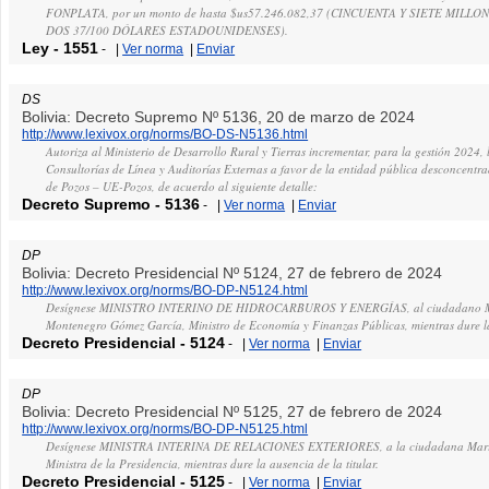
FONPLATA, por un monto de hasta $us57.246.082,37 (CINCUENTA Y SIETE MIL
DOS 37/100 DÓLARES ESTADOUNIDENSES).
Ley
-
1551
-
|
Ver norma
|
Enviar
DS
Bolivia: Decreto Supremo Nº 5136, 20 de marzo de 2024
http://www.lexivox.org/norms/BO-DS-N5136.html
Autoriza al Ministerio de Desarrollo Rural y Tierras incrementar, para la gestión 2024, 
Consultorías de Línea y Auditorías Externas a favor de la entidad pública desconcent
de Pozos – UE-Pozos, de acuerdo al siguiente detalle:
Decreto Supremo
-
5136
-
|
Ver norma
|
Enviar
DP
Bolivia: Decreto Presidencial Nº 5124, 27 de febrero de 2024
http://www.lexivox.org/norms/BO-DP-N5124.html
Desígnese MINISTRO INTERINO DE HIDROCARBUROS Y ENERGÍAS, al ciudadano Ma
Montenegro Gómez García, Ministro de Economía y Finanzas Públicas, mientras dure la 
Decreto Presidencial
-
5124
-
|
Ver norma
|
Enviar
DP
Bolivia: Decreto Presidencial Nº 5125, 27 de febrero de 2024
http://www.lexivox.org/norms/BO-DP-N5125.html
Desígnese MINISTRA INTERINA DE RELACIONES EXTERIORES, a la ciudadana Maria
Ministra de la Presidencia, mientras dure la ausencia de la titular.
Decreto Presidencial
-
5125
-
|
Ver norma
|
Enviar