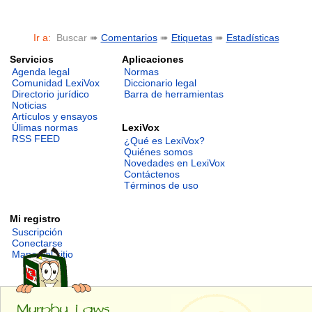
Ir a:
Buscar ➠
Comentarios
➠
Etiquetas
➠
Estadísticas
Servicios
Aplicaciones
Agenda legal
Normas
Comunidad LexiVox
Diccionario legal
Directorio jurídico
Barra de herramientas
Noticias
Artículos y ensayos
LexiVox
Úlimas normas
RSS FEED
¿Qué es LexiVox?
Quiénes somos
Novedades en LexiVox
Contáctenos
Términos de uso
Mi registro
Suscripción
Conectarse
Mapa del sitio