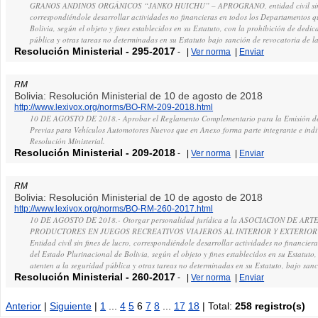
GRANOS ANDINOS ORGÁNICOS “JANKO HUICHU” – APROGRANO, entidad civil sin fi
correspondiéndole desarrollar actividades no financieras en todos los Departamentos q
Bolivia, según el objeto y fines establecidos en su Estatuto, con la prohibición de dedic
pública y otras tareas no determinadas en su Estatuto bajo sanción de revocatoria de la
Resolución Ministerial
-
295-2017
-
|
Ver norma
|
Enviar
RM
Bolivia: Resolución Ministerial de 10 de agosto de 2018
http://www.lexivox.org/norms/BO-RM-209-2018.html
10 DE AGOSTO DE 2018.- Aprobar el Reglamento Complementario para la Emisión de 
Previas para Vehículos Automotores Nuevos que en Anexo forma parte integrante e indiv
Resolución Ministerial.
Resolución Ministerial
-
209-2018
-
|
Ver norma
|
Enviar
RM
Bolivia: Resolución Ministerial de 10 de agosto de 2018
http://www.lexivox.org/norms/BO-RM-260-2017.html
10 DE AGOSTO DE 2018.- Otorgar personalidad jurídica a la ASOCIACION DE AR
PRODUCTORES EN JUEGOS RECREATIVOS VIAJEROS AL INTERIOR Y EXTERIOR
Entidad civil sin fines de lucro, correspondiéndole desarrollar actividades no financier
del Estado Plurinacional de Bolivia, según el objeto y fines establecidos en su Estatuto,
atenten a la seguridad pública y otras tareas no determinadas en su Estatuto, bajo sanc
Resolución Ministerial
-
260-2017
-
|
Ver norma
|
Enviar
Anterior
|
Siguiente
|
1
...
4
5
6
7
8
...
17
18
| Total:
258 registro(s)