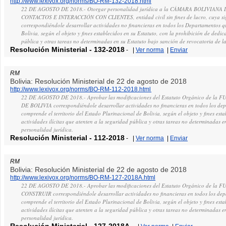
http://www.lexivox.org/norms/BO-RM-132-2018.html
22 DE AGOSTO DE 2018.- Otorgar personalidad jurídica a la CÁMARA BOLIVIAN
CONTACTOS E INTERACCIÓN CON CLIENTES, entidad civil sin fines de lucro, cuya si
correspondiéndole desarrollar actividades no financieras en todos los Departamentos q
Bolivia, según el objeto y fines establecidos en su Estatuto, con la prohibición de dedic
pública y otras tareas no determinadas en su Estatuto bajo sanción de revocatoria de la
Resolución Ministerial
-
132-2018
-
|
Ver norma
|
Enviar
RM
Bolivia: Resolución Ministerial de 22 de agosto de 2018
http://www.lexivox.org/norms/BO-RM-112-2018.html
22 DE AGOSTO DE 2018.- Aprobar las modificaciones del Estatuto Orgánico de la
DE BOLIVIA correspondiéndole desarrollar actividades no financieras en todos los de
comprende el territorio del Estado Plurinacional de Bolivia, según el objeto y fines est
actividades ilícitas que atenten a la seguridad pública y otras tareas no determinadas e
personalidad jurídica.
Resolución Ministerial
-
112-2018
-
|
Ver norma
|
Enviar
RM
Bolivia: Resolución Ministerial de 22 de agosto de 2018
http://www.lexivox.org/norms/BO-RM-127-2018A.html
22 DE AGOSTO DE 2018.- Aprobar las modificaciones del Estatuto Orgánico de la
CONSTRUIR correspondiéndole desarrollar actividades no financieras en todos los de
comprende el territorio del Estado Plurinacional de Bolivia, según el objeto y fines est
actividades ilícitas que atenten a la seguridad pública y otras tareas no determinadas e
personalidad jurídica.
Resolución Ministerial
-
127-2018A