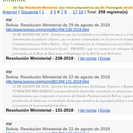
De Tipo
Resolución Ministerial
; Que Incluir jurisprudencia sea
No
; Promulgado
desde
Anterior
|
Siguiente
|
1
...
4
5
6
7
8
...
17
18
| Total:
258 registro(s)
RM
Bolivia: Resolución Ministerial de 29 de agosto de 2018
http://www.lexivox.org/norms/BO-RM-238-2018.html
29 DE AGOSTO DE 2018.- Establecer que las localidades con población mayor a 2.000
denominadas localidades objetivo, que no fueron contempladas en los proyectos Instal
Comunicaciones por Fibra Óptica – Fase 1 e Instalación de Comunicaciones por Fibra
Telecomunicaciones de Inclusión Social – PRONTIS, y que no cuentan con cobertura de 
priorizadas en la Hoja de Ruta para el Despliegue de la Red Troncal Boliviana.
Resolución Ministerial
-
238-2018
-
|
Ver norma
|
Enviar
RM
Bolivia: Resolución Ministerial de 22 de agosto de 2018
http://www.lexivox.org/norms/BO-RM-131-2018.html
22 DE AGOSTO DE 2018.- Aprobar las modificaciones del Estatuto Orgánico y Reglam
FUNDACION PRO HABITAT correspondiéndole desarrollar actividades no financieras e
departamentos que comprende el territorio del Estado Plurinacional de Bolivia, según el 
prohibición de dedicarse a actividades ilícitas que atenten a la seguridad pública y ot
revocatoria de la personalidad jurídica.
Resolución Ministerial
-
131-2018
-
|
Ver norma
|
Enviar
RM
Bolivia: Resolución Ministerial de 22 de agosto de 2018