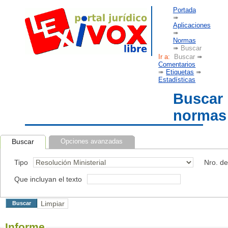
Portada
➠
Aplicaciones
➠
Normas
➠ Buscar
Ir a:
Buscar ➠
Comentarios
➠
Etiquetas
➠
Estadísticas
Buscar
normas
Buscar
Opciones avanzadas
Tipo
Nro. d
Que incluyan el texto
Informe