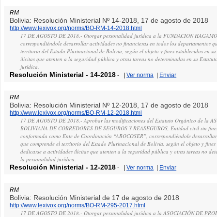
RM
Bolivia: Resolución Ministerial Nº 14-2018, 17 de agosto de 2018
http://www.lexivox.org/norms/BO-RM-14-2018.html
17 DE AGOSTO DE 2018.- Otorgar personalidad jurídica a la FUNDACION HAGAM
correspondiéndole desarrollar actividades no financieras en todos los departamentos 
territorio del Estado Plurinacional de Bolivia, según el objeto y fines establecidos en s
ilícitas que atenten a la seguridad pública y otras tareas no determinadas en su Estatu
jurídica.
Resolución Ministerial
-
14-2018
-
|
Ver norma
|
Enviar
RM
Bolivia: Resolución Ministerial Nº 12-2018, 17 de agosto de 2018
http://www.lexivox.org/norms/BO-RM-12-2018.html
17 DE AGOSTO DE 2018.- Aprobar las modificaciones del Estatuto Orgánico de la 
BOLIVIANA DE CORREDORES DE SEGUROS Y REASEGUROS, Entidad civil sin fines 
conformada como Ente de Coordinación “ABOCOSER”, correspondiéndole desarrollar ac
que comprende el territorio del Estado Plurinacional de Bolivia, según el objeto y fines
dedicarse a actividades ilícitas que atenten a la seguridad pública y otras tareas no d
la personalidad jurídica.
Resolución Ministerial
-
12-2018
-
|
Ver norma
|
Enviar
RM
Bolivia: Resolución Ministerial de 17 de agosto de 2018
http://www.lexivox.org/norms/BO-RM-295-2017.html
17 DE AGOSTO DE 2018.- Otorgar personalidad jurídica a la ASOCIACIÓN DE P