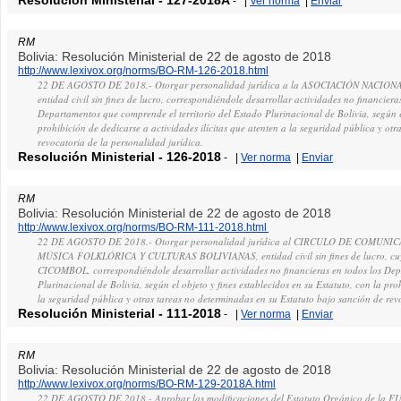
-
|
Ver norma
|
Enviar
RM
Bolivia: Resolución Ministerial de 22 de agosto de 2018
http://www.lexivox.org/norms/BO-RM-126-2018.html
22 DE AGOSTO DE 2018.- Otorgar personalidad jurídica a la ASOCIACIÓN NACION
entidad civil sin fines de lucro, correspondiéndole desarrollar actividades no financiera
Departamentos que comprende el territorio del Estado Plurinacional de Bolivia, según el
prohibición de dedicarse a actividades ilícitas que atenten a la seguridad pública y ot
revocatoria de la personalidad jurídica.
Resolución Ministerial
-
126-2018
-
|
Ver norma
|
Enviar
RM
Bolivia: Resolución Ministerial de 22 de agosto de 2018
http://www.lexivox.org/norms/BO-RM-111-2018.html
22 DE AGOSTO DE 2018.- Otorgar personalidad jurídica al CIRCULO DE COMUN
MÚSICA FOLKLÓRICA Y CULTURAS BOLIVIANAS, entidad civil sin fines de lucro, cuy
CICOMBOL, correspondiéndole desarrollar actividades no financieras en todos los Dep
Plurinacional de Bolivia, según el objeto y fines establecidos en su Estatuto, con la pro
la seguridad pública y otras tareas no determinadas en su Estatuto bajo sanción de rev
Resolución Ministerial
-
111-2018
-
|
Ver norma
|
Enviar
RM
Bolivia: Resolución Ministerial de 22 de agosto de 2018
http://www.lexivox.org/norms/BO-RM-129-2018A.html
22 DE AGOSTO DE 2018.- Aprobar las modificaciones del Estatuto Orgánico de la