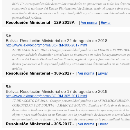
BOLIVIA correspondiéndole desarrollar actividades no financieras en todos los depart
comprende el territorio del Estado Plurinacional de Bolivia, según el objeto y fines est
actividades ilícitas que atenten a la seguridad pública y otras tareas no determinadas e
personalidad jurídica.
Resolución Ministerial
-
129-2018A
-
|
Ver norma
|
Enviar
RM
Bolivia: Resolución Ministerial de 22 de agosto de 2018
http://www.lexivox.org/norms/BO-RM-306-2017.html
22 DE AGOSTO DE 2018.- Otorgar personalidad jurídica a la FUNDACION IRIS DEL
correspondiéndole desarrollar actividades no financieras en todos los departamentos 
territorio del Estado Plurinacional de Bolivia, según el objeto y fines establecidos en s
ilícitas que atenten a la seguridad pública y otras tareas no determinadas en su Estatu
jurídica.
Resolución Ministerial
-
306-2017
-
|
Ver norma
|
Enviar
RM
Bolivia: Resolución Ministerial de 17 de agosto de 2018
http://www.lexivox.org/norms/BO-RM-305-2017.html
17 DE AGOSTO DE 2018.- Otorgar personalidad jurídica a la ASOCIACION MUND
COMUNITARIAS DE BOLIVIA – AMARC DE BOLIVIA, Entidad civil sin fines de lucro,
desarrollar actividades no financieras en todos los departamentos que comprende el terr
objeto y fines establecidos en su Estatuto, con la prohibición de dedicarse a actividades
no determinadas en su Estatuto, bajo sanción de revocatoria de la personalidad jurídic
Resolución Ministerial
-
305-2017
-
|
Ver norma
|
Enviar