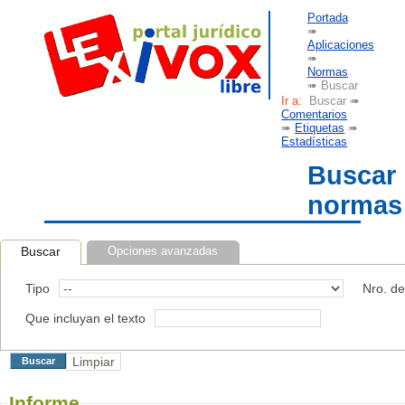
Portada
➠
Aplicaciones
➠
Normas
➠ Buscar
Ir a:
Buscar ➠
Comentarios
➠
Etiquetas
➠
Estadísticas
Buscar
normas
Buscar
Opciones avanzadas
Tipo
Nro. d
Que incluyan el texto
Informe