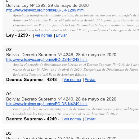
L
Bolivia: Ley Nº 1299, 29 de mayo de 2020
http://www.lexivox.org/norms/BO-L-N1299.html
Aprueba la transferencia, a título gratuito, de un lote de terreno con una superficie 
Autónomo Municipal de Porco, ubicado sobre la Avenida El Ingenio, zona Calvario, de
Departamento de Potosí; a favor de la Caja Nacional de Salud, con destino exclusivo p
conformidad a la Ley Autonómica Municipal N° 73, promulgada el 9 de agosto de 201
Ley
-
1299
-
|
Ver norma
|
Enviar
DS
Bolivia: Decreto Supremo Nº 4248, 28 de mayo de 2020
http://www.lexivox.org/norms/BO-DS-N4248.html
Amplia el periodo de diferimiento establecido en el Decreto Supremo N° 4206, de 1 de a
marco de la Ley N° 1294, de 1 de abril de 2020, Excepcional de Diferimiento de Pagos 
Reducción Temporal del Pago de Servicios Básicos.
Decreto Supremo
-
4248
-
|
Ver norma
|
Enviar
DS
Bolivia: Decreto Supremo Nº 4249, 28 de mayo de 2020
http://www.lexivox.org/norms/BO-DS-N4249.html
Prorroga el plazo de vencimiento para la declaración, determinación y pago del Impues
Utilidades de las Empresas – IUE, con cierre al 31 de diciembre de 2019.
Decreto Supremo
-
4249
-
|
Ver norma
|
Enviar
DS
Bolivia: Decreto Supremo Nº 4245, 28 de mayo de 2020