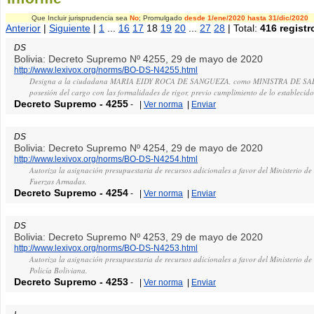
Que Incluir jurisprudencia sea
No
; Promulgado
desde 1/ene/2020
hasta 31/dic/2020
Anterior
|
Siguiente
|
1
...
16
17
18
19
20
...
27
28
| Total:
416 registr
DS
Bolivia: Decreto Supremo Nº 4255, 29 de mayo de 2020
http://www.lexivox.org/norms/BO-DS-N4255.html
Designa a la ciudadana MARIA EIDY ROCA DE SANGUEZA, como MINISTRA DE SAL
posesión del cargo con las formalidades de rigor, previo cumplimiento de lo establecido
Decreto Supremo
-
4255
-
|
Ver norma
|
Enviar
DS
Bolivia: Decreto Supremo Nº 4254, 29 de mayo de 2020
http://www.lexivox.org/norms/BO-DS-N4254.html
Autoriza la asignación presupuestaria de recursos adicionales a favor del Ministerio de
Fuerzas Armadas.
Decreto Supremo
-
4254
-
|
Ver norma
|
Enviar
DS
Bolivia: Decreto Supremo Nº 4253, 29 de mayo de 2020
http://www.lexivox.org/norms/BO-DS-N4253.html
Autoriza la asignación presupuestaria de recursos adicionales a favor del Ministerio d
Policía Boliviana.
Decreto Supremo
-
4253
-
|
Ver norma
|
Enviar