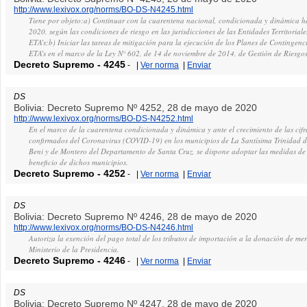
http://www.lexivox.org/norms/BO-DS-N4245.html
Tiene por objeto:a) Continuar con la cuarentena nacional, condicionada y dinámica ha
2020, según las condiciones de riesgo en las jurisdicciones de las Entidades Territoria
ETA’s;b) Iniciar las tareas de mitigación para la ejecución de los Planes de Continge
ETA’s en el marco de la Ley N° 602, de 14 de noviembre de 2014, de Gestión de Riesgos
Decreto Supremo
-
4245
-
|
Ver norma
|
Enviar
DS
Bolivia: Decreto Supremo Nº 4252, 28 de mayo de 2020
http://www.lexivox.org/norms/BO-DS-N4252.html
En el marco de la cuarentena condicionada y dinámica y ante el crecimiento de las cifr
confirmados del Coronavirus (COVID-19) en los municipios de La Santísima Trinidad 
Beni y de Montero del Departamento de Santa Cruz, se dispone adoptar las medidas de 
beneficio de dichos municipios.
Decreto Supremo
-
4252
-
|
Ver norma
|
Enviar
DS
Bolivia: Decreto Supremo Nº 4246, 28 de mayo de 2020
http://www.lexivox.org/norms/BO-DS-N4246.html
Autoriza la exención del pago total de los tributos de importación a la donación de mer
Ministerio de la Presidencia.
Decreto Supremo
-
4246
-
|
Ver norma
|
Enviar
DS
Bolivia: Decreto Supremo Nº 4247, 28 de mayo de 2020