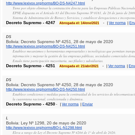
http://www.lexivox.org/norms/BO-DS-N4247.html
Tiene por objeto eliminar la contratación directa para las Empresas Públicas Nacionale
EPNE dispuesta en el Artículo 83 del Decreto Supremo Nº 0181, de 28 de junio de 200
Sistema de Administración de Bienes y Servicios, y establecer derogaciones e incorpora
Decreto Supremo
-
4247
-
|
Ver norma
|
Env
Abrogada el: 14/ene/2021
DS
Bolivia: Decreto Supremo Nº 4251, 28 de mayo de 2020
http://www.lexivox.org/norms/BO-DS-N4251.html
Establece mecanismos y herramientas empresariales y tecnológicas que permitan transp
información y mejorar la gestión de las empresas públicas, sociedades comerciales donde
Estado tiene participación mayoritaria, sus filiales y subsidiarias.
Decreto Supremo
-
4251
-
|
Ver norma
|
Env
Abrogada el: 21/abr/2021
DS
Bolivia: Decreto Supremo Nº 4250, 28 de mayo de 2020
http://www.lexivox.org/norms/BO-DS-N4250.html
Establece condiciones y medidas para la continuidad de los servicios de telecomunicaci
la cuarentena nacional, condicionada y dinámica.
Decreto Supremo
-
4250
-
|
Ver norma
|
Enviar
L
Bolivia: Ley Nº 1298, 20 de mayo de 2020
http://www.lexivox.org/norms/BO-L-N1298.html
Eleva a rango de Ley el Decreto Supremo Nº 4204 de 1° de abril de 2020.