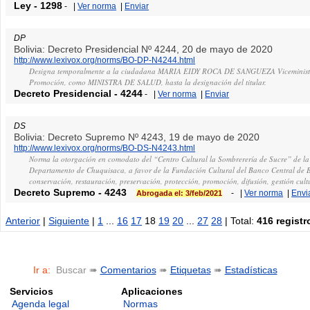
Ley
-
1298
-
|
Ver norma
|
Enviar
DP
Bolivia: Decreto Presidencial Nº 4244, 20 de mayo de 2020
http://www.lexivox.org/norms/BO-DP-N4244.html
Designa temporalmente a la ciudadana MARIA EIDY ROCA DE SANGUEZA Viceministr
Promoción, como MINISTRA DE SALUD, hasta la designación del titular.
Decreto Presidencial
-
4244
-
|
Ver norma
|
Enviar
DS
Bolivia: Decreto Supremo Nº 4243, 19 de mayo de 2020
http://www.lexivox.org/norms/BO-DS-N4243.html
Norma la otorgación en comodato del “Centro Cultural la Sombrerería de Sucre” de la
Departamento de Chuquisaca, a favor de la Fundación Cultural del Banco Central de B
conservación, restauración, preservación, protección, promoción, difusión, gestión cult
Decreto Supremo
-
4243
-
|
Ver norma
|
Envi
Abrogada el: 3/feb/2021
Anterior
|
Siguiente
|
1
...
16
17
18
19
20
...
27
28
| Total:
416 registr
Ir a:
Buscar ➠
Comentarios
➠
Etiquetas
➠
Estadísticas
Servicios
Aplicaciones
Agenda legal
Normas