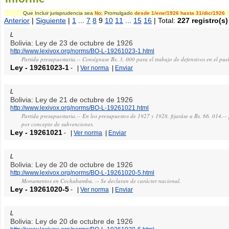
Que Incluir jurisprudencia sea
No
; Promulgado
desde 1/ene/1926
hasta 31/dic/1926
Anterior
|
Siguiente
|
1
...
7
8
9
10
11
...
15
16
| Total:
227 registro(s)
L
Bolivia: Ley de 23 de octubre de 1926
http://www.lexivox.org/norms/BO-L-19261023-1.html
Partida presupuestaria.-- Consígnase Bs. 3, 000 para el trabajo de defensivos en el pu
Ley
-
19261023-1
-
|
Ver norma
|
Enviar
L
Bolivia: Ley de 21 de octubre de 1926
http://www.lexivox.org/norms/BO-L-19261021.html
Partida presupuestaria.-- En los presupuestos de 1927 y 1928, fijaráse a Bs. 66, 014.
por concepto de subvenciones.
Ley
-
19261021
-
|
Ver norma
|
Enviar
L
Bolivia: Ley de 20 de octubre de 1926
http://www.lexivox.org/norms/BO-L-19261020-5.html
Monumentos en Cochabamba. -- Se declaran de carácter nacional.
Ley
-
19261020-5
-
|
Ver norma
|
Enviar
L
Bolivia: Ley de 20 de octubre de 1926