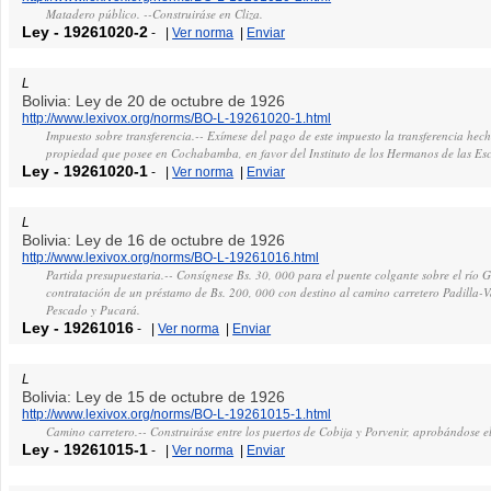
Matadero público. --Construiráse en Cliza.
Ley
-
19261020-2
-
|
Ver norma
|
Enviar
L
Bolivia: Ley de 20 de octubre de 1926
http://www.lexivox.org/norms/BO-L-19261020-1.html
Impuesto sobre transferencia.-- Exímese del pago de este impuesto la transferencia hec
propiedad que posee en Cochabamba, en favor del Instituto de los Hermanos de las Esc
Ley
-
19261020-1
-
|
Ver norma
|
Enviar
L
Bolivia: Ley de 16 de octubre de 1926
http://www.lexivox.org/norms/BO-L-19261016.html
Partida presupuestaria.-- Consígnese Bs. 30, 000 para el puente colgante sobre el río
contratación de un préstamo de Bs. 200, 000 con destino al camino carretero Padilla-
Pescado y Pucará.
Ley
-
19261016
-
|
Ver norma
|
Enviar
L
Bolivia: Ley de 15 de octubre de 1926
http://www.lexivox.org/norms/BO-L-19261015-1.html
Camino carretero.-- Construiráse entre los puertos de Cobija y Porvenir, aprobándose 
Ley
-
19261015-1
-
|
Ver norma
|
Enviar