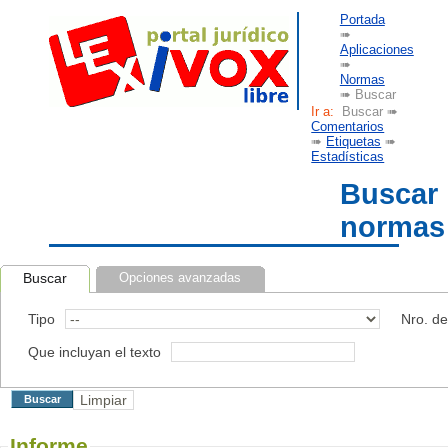
Portada
➠
Aplicaciones
➠
Normas
➠ Buscar
Ir a:
Buscar ➠
Comentarios
➠
Etiquetas
➠
Estadísticas
Buscar
normas
Buscar
Opciones avanzadas
Tipo
Nro. d
Que incluyan el texto
Informe