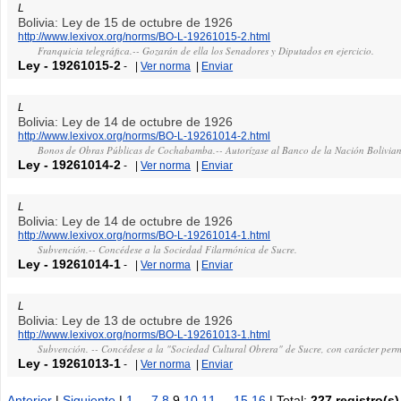
L
Bolivia: Ley de 15 de octubre de 1926
http://www.lexivox.org/norms/BO-L-19261015-2.html
Franquicia telegráfica.-- Gozarán de ella los Senadores y Diputados en ejercicio.
Ley
-
19261015-2
-
|
Ver norma
|
Enviar
L
Bolivia: Ley de 14 de octubre de 1926
http://www.lexivox.org/norms/BO-L-19261014-2.html
Bonos de Obras Públicas de Cochabamba.-- Autorízase al Banco de la Nación Boliviana
Ley
-
19261014-2
-
|
Ver norma
|
Enviar
L
Bolivia: Ley de 14 de octubre de 1926
http://www.lexivox.org/norms/BO-L-19261014-1.html
Subvención.-- Concédese a la Sociedad Filarmónica de Sucre.
Ley
-
19261014-1
-
|
Ver norma
|
Enviar
L
Bolivia: Ley de 13 de octubre de 1926
http://www.lexivox.org/norms/BO-L-19261013-1.html
Subvención. -- Concédese a la "Sociedad Cultural Obrera" de Sucre, con carácter per
Ley
-
19261013-1
-
|
Ver norma
|
Enviar
Anterior
|
Siguiente
|
1
...
7
8
9
10
11
...
15
16
| Total:
227 registro(s)