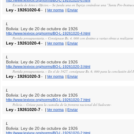
http://www.lexivox.org/norms/BO-L-19261020-6.html
Escuela de Artes y Oficios.-- Se funda una en Tupiza creándose una "Junta Pro-Instruc
Ley
-
19261020-6
-
|
Ver norma
|
Enviar
L
Bolivia: Ley de 20 de octubre de 1926
http://www.lexivox.org/norms/BO-L-19261020-4.html
Partida presupuestaria.-- Consígnase Bs. 4, 000 con destino a varias obras a realizarse
Ley
-
19261020-4
-
|
Ver norma
|
Enviar
L
Bolivia: Ley de 20 de octubre de 1926
http://www.lexivox.org/norms/BO-L-19261020-3.html
Partida presupuestaria.-- En el de 1927, consígnase Bs. 6, 000 para la conclusión del
Ley
-
19261020-3
-
|
Ver norma
|
Enviar
L
Bolivia: Ley de 20 de octubre de 1926
http://www.lexivox.org/norms/BO-L-19261020-7.html
Policía.-- Créase para la custodia de la frontera nacional del Sudoeste-
Ley
-
19261020-7
-
|
Ver norma
|
Enviar
L
Bolivia: Ley de 20 de octubre de 1926
http://www.lexivox.org/norms/BO-L-19261020-2.html