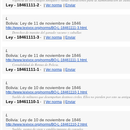
Vigencia de los Codigos Antiguos y varias resoluciones para la Administracion de Justic
Ley
-
18461111-2
-
|
Ver norma
|
Enviar
L
Bolivia: Ley de 11 de noviembre de 1846
http://www.lexivox.org/norms/BO-L-18461111-3.html
Derechos de transito del ganado vacuno y caballar.
Ley
-
18461111-3
-
|
Ver norma
|
Enviar
L
Bolivia: Ley de 11 de noviembre de 1846
http://www.lexivox.org/norms/BO-L-18461111-1.html
Contabilidad de Rentas de Policia.
Ley
-
18461111-1
-
|
Ver norma
|
Enviar
L
Bolivia: Ley de 10 de noviembre de 1846
http://www.lexivox.org/norms/BO-L-18461110-1.html
Sueldo de militares que desempeñan destinos civiles. Ellos no pierden por esto su antig
Ley
-
18461110-1
-
|
Ver norma
|
Enviar
L
Bolivia: Ley de 10 de noviembre de 1846
http://www.lexivox.org/norms/BO-L-18461110-2.html
Sueldo, gastos de viaje y establecimiento de consules.