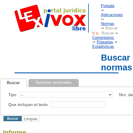
Portada
➠
Aplicaciones
➠
Normas
➠ Buscar
Ir a:
Buscar ➠
Comentarios
➠
Etiquetas
➠
Estadísticas
Buscar
normas
Buscar
Opciones avanzadas
Tipo
Nro. d
Que incluyan el texto
Informe