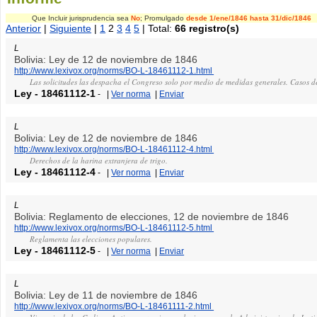
Que Incluir jurisprudencia sea
No
; Promulgado
desde 1/ene/1846
hasta 31/dic/1846
Anterior
|
Siguiente
|
1
2
3
4
5
| Total:
66 registro(s)
L
Bolivia: Ley de 12 de noviembre de 1846
http://www.lexivox.org/norms/BO-L-18461112-1.html
Las solicitudes las despacha el Congreso solo por medio de medidas generales. Casos d
Ley
-
18461112-1
-
|
Ver norma
|
Enviar
L
Bolivia: Ley de 12 de noviembre de 1846
http://www.lexivox.org/norms/BO-L-18461112-4.html
Derechos de la harina extranjera de trigo.
Ley
-
18461112-4
-
|
Ver norma
|
Enviar
L
Bolivia: Reglamento de elecciones, 12 de noviembre de 1846
http://www.lexivox.org/norms/BO-L-18461112-5.html
Reglamenta las elecciones populares.
Ley
-
18461112-5
-
|
Ver norma
|
Enviar
L
Bolivia: Ley de 11 de noviembre de 1846
http://www.lexivox.org/norms/BO-L-18461111-2.html