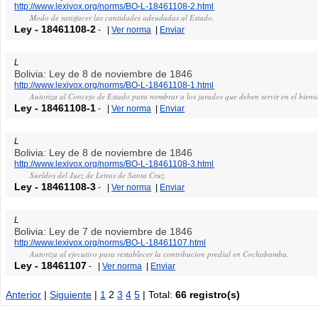
http://www.lexivox.org/norms/BO-L-18461108-2.html
Modo de satisfacer las cantidades adeudadas al Estado,
Ley
-
18461108-2
-
|
Ver norma
|
Enviar
L
Bolivia: Ley de 8 de noviembre de 1846
http://www.lexivox.org/norms/BO-L-18461108-1.html
Autoriza al Concejo de Estado para nombrar a los jurados que deben servir en el bieni
Ley
-
18461108-1
-
|
Ver norma
|
Enviar
L
Bolivia: Ley de 8 de noviembre de 1846
http://www.lexivox.org/norms/BO-L-18461108-3.html
Sueldos del Juez de Letras de Santa Cruz.
Ley
-
18461108-3
-
|
Ver norma
|
Enviar
L
Bolivia: Ley de 7 de noviembre de 1846
http://www.lexivox.org/norms/BO-L-18461107.html
Autoriza al ejecutivo para restablecer la contribucion predial en Cochabamba.
Ley
-
18461107
-
|
Ver norma
|
Enviar
Anterior
|
Siguiente
|
1
2
3
4
5
| Total:
66 registro(s)