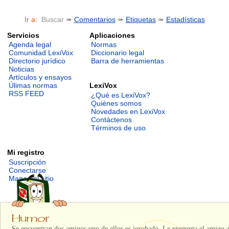
Ir a:
Buscar ➠
Comentarios
➠
Etiquetas
➠
Estadísticas
Servicios
Aplicaciones
Agenda legal
Normas
Comunidad LexiVox
Diccionario legal
Directorio jurídico
Barra de herramientas
Noticias
Artículos y ensayos
LexiVox
Úlimas normas
RSS FEED
¿Qué es LexiVox?
Quiénes somos
Novedades en LexiVox
Contáctenos
Términos de uso
Mi registro
Suscripción
Conectarse
Mapa del sitio
Se encuentran dos amigos uno de ellos es jorobado. Le pregunta el amigo a