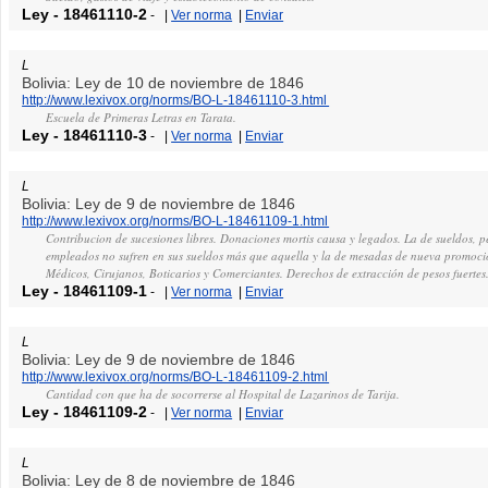
Ley
-
18461110-2
-
|
Ver norma
|
Enviar
L
Bolivia: Ley de 10 de noviembre de 1846
http://www.lexivox.org/norms/BO-L-18461110-3.html
Escuela de Primeras Letras en Tarata.
Ley
-
18461110-3
-
|
Ver norma
|
Enviar
L
Bolivia: Ley de 9 de noviembre de 1846
http://www.lexivox.org/norms/BO-L-18461109-1.html
Contribucion de sucesiones libres. Donaciones mortis causa y legados. La de sueldos, 
empleados no sufren en sus sueldos más que aquella y la de mesadas de nueva promoció
Médicos, Cirujanos, Boticarios y Comerciantes. Derechos de extracción de pesos fuertes
Ley
-
18461109-1
-
|
Ver norma
|
Enviar
L
Bolivia: Ley de 9 de noviembre de 1846
http://www.lexivox.org/norms/BO-L-18461109-2.html
Cantidad con que ha de socorrerse al Hospital de Lazarinos de Tarija.
Ley
-
18461109-2
-
|
Ver norma
|
Enviar
L
Bolivia: Ley de 8 de noviembre de 1846