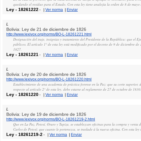
quedando el residuo para el Estado. Con esta ley tiene analojia la orden de 8 de mayo
Ley
-
18261222
-
|
Ver norma
|
Enviar
L
Bolivia: Ley de 21 de diciembre de 1826
http://www.lexivox.org/norms/BO-L-18261221.html
Designación del traje, insignias y tratamiento del Presidente de la República: que el Ej
públicos. El artículo 1° de esta ley está modificado por el decreto de 9 de diciembre de
1827.
Ley
-
18261221
-
|
Ver norma
|
Enviar
L
Bolivia: Ley de 20 de diciembre de 1826
http://www.lexivox.org/norms/BO-L-18261220.html
Establecimiento de una academia de práctica forense en la Paz: que su corte superior, 
respecto al artículo 2° de esta ley, debe estarse al reglamento de 27 de octubre de 1830
Ley
-
18261220
-
|
Ver norma
|
Enviar
L
Bolivia: Ley de 19 de diciembre de 1826
http://www.lexivox.org/norms/BO-L-18261219-2.html
Que en La Paz, Potosí, Oruro y Tupiza, se establezcan oficinas para la compra y venta 
Carlos de Potosí; que cuanto le pertenezca, se traslade á la nueva oficina. Con esta ley 
Ley
-
18261219-2
-
|
Ver norma
|
Enviar