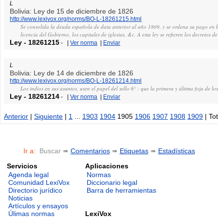
L
Bolivia: Ley de 15 de diciembre de 1826
http://www.lexivox.org/norms/BO-L-18261215.html
Se consolida la deuda española de data anterior al año 1809, y se ordena su pago en bi
licencia del Gobierno, los capitales de iglesias, &c. A esta ley se refieren los decretos 
Ley
-
18261215
-
|
Ver norma
|
Enviar
L
Bolivia: Ley de 14 de diciembre de 1826
http://www.lexivox.org/norms/BO-L-18261214.html
Los indios en sus asuntos, usen el papel del sello 6° : que la primera y última foja de los
Ley
-
18261214
-
|
Ver norma
|
Enviar
Anterior
|
Siguiente
|
1
...
1903
1904
1905
1906
1907
1908
1909
| To
Ir a:
Buscar ➠
Comentarios
➠
Etiquetas
➠
Estadísticas
Servicios
Aplicaciones
Agenda legal
Normas
Comunidad LexiVox
Diccionario legal
Directorio jurídico
Barra de herramientas
Noticias
Artículos y ensayos
LexiVox
Úlimas normas