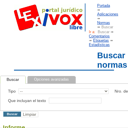
Portada
➠
Aplicaciones
➠
Normas
➠ Buscar
Ir a:
Buscar ➠
Comentarios
➠
Etiquetas
➠
Estadísticas
Buscar
normas
Buscar
Opciones avanzadas
Tipo
Nro. d
Que incluyan el texto
Informe