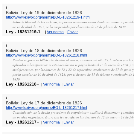
L
Bolivia: Ley de 19 de diciembre de 1826
http://www.lexivox.org/norms/BO-L-18261219-1.html
Sobre la libertad de los esclavos, á quienes se declara meros deudores: abonos que deben
de 10 de abril de 1827, se ha suspendido por el decreto de 28 de febrero de 1830.
Ley
-
18261219-1
-
|
Ver norma
|
Enviar
L
Bolivia: Ley de 18 de diciembre de 1826
http://www.lexivox.org/norms/BO-L-18261218.html
Pueden pagarse en billetes las deudas al erario, anteriores al año 25, lo mismo que lo
aplicados á beneficencia: si estas deudas no se pagan hasta el 1° de enero de 1828, pro
modificaciones, por las órdenes de 12 y 22 de septiembre, resoluciones de 27 de junio 
por la circular de 10 de abril de 1828; por el decreto de 11 de febrero y resolución de 
1830.
Ley
-
18261218
-
|
Ver norma
|
Enviar
L
Bolivia: Ley de 17 de diciembre de 1826
http://www.lexivox.org/norms/BO-L-18261217.html
Consolidación de la deuda procedente de empréstitos y auxilios á divisiones y guerrillas
no pueden negociarse, &c. A esta ley se refieren los decretos de 12 de enero y 24 de fe
Ley
-
18261217
-
|
Ver norma
|
Enviar