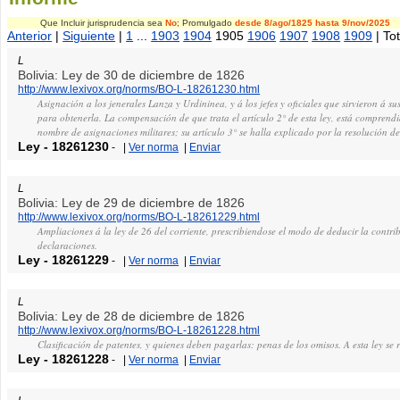
Que Incluir jurisprudencia sea
No
; Promulgado
desde 8/ago/1825
hasta 9/nov/2025
Anterior
|
Siguiente
|
1
...
1903
1904
1905
1906
1907
1908
1909
| To
L
Bolivia: Ley de 30 de diciembre de 1826
http://www.lexivox.org/norms/BO-L-18261230.html
Asignación a los jenerales Lanza y Urdininea, y á los jefes y oficiales que sirvieron á s
para obtenerla. La compensación de que trata el artículo 2° de esta ley, está comprendi
nombre de asignaciones militares; su artículo 3° se halla explicado por la resolución 
Ley
-
18261230
-
|
Ver norma
|
Enviar
L
Bolivia: Ley de 29 de diciembre de 1826
http://www.lexivox.org/norms/BO-L-18261229.html
Ampliaciones á la ley de 26 del corriente, prescribiendose el modo de deducir la contri
declaraciones.
Ley
-
18261229
-
|
Ver norma
|
Enviar
L
Bolivia: Ley de 28 de diciembre de 1826
http://www.lexivox.org/norms/BO-L-18261228.html
Clasificación de patentes, y quienes deben pagarlas: penas de los omisos. A esta ley se 
Ley
-
18261228
-
|
Ver norma
|
Enviar