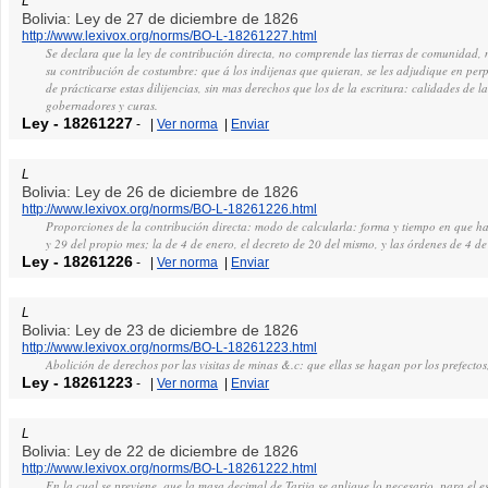
L
Bolivia: Ley de 27 de diciembre de 1826
http://www.lexivox.org/norms/BO-L-18261227.html
Se declara que la ley de contribución directa, no comprende las tierras de comunidad, 
su contribución de costumbre: que á los indijenas que quieran, se les adjudique en per
de prácticarse estas dilijencias, sin mas derechos que los de la escritura: calidades de 
gobernadores y curas.
Ley
-
18261227
-
|
Ver norma
|
Enviar
L
Bolivia: Ley de 26 de diciembre de 1826
http://www.lexivox.org/norms/BO-L-18261226.html
Proporciones de la contribución directa: modo de calcularla: forma y tiempo en que had
y 29 del propio mes; la de 4 de enero, el decreto de 20 del mismo, y las órdenes de 4 d
Ley
-
18261226
-
|
Ver norma
|
Enviar
L
Bolivia: Ley de 23 de diciembre de 1826
http://www.lexivox.org/norms/BO-L-18261223.html
Abolición de derechos por las visitas de minas &.c: que ellas se hagan por los prefecto
Ley
-
18261223
-
|
Ver norma
|
Enviar
L
Bolivia: Ley de 22 de diciembre de 1826
http://www.lexivox.org/norms/BO-L-18261222.html
En la cual se previene, que la masa decimal de Tarija se aplique lo necesario, para el e