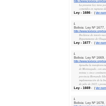
http://www.lexivox.org/
La presente Ley tiene po
cometidos en rupturas de
Ley
-
1686
-
|
Ver nor
L
Bolivia: Ley Nº 1677
http://www.lexivox.org/
Declárese de interés nac
Departamento de Chuqu
Ley
-
1677
-
|
Ver nor
L
Bolivia: Ley Nº 1669
http://www.lexivox.org/
Aprueba la transferenci
de Monteagudo, con una 
treinta y cinco centímet
provincia Hernando Sile
implementación de la In
de julio de 2022 y prom
Ley
-
1669
-
|
Ver nor
L
Bolivia: Ley Nº 1678