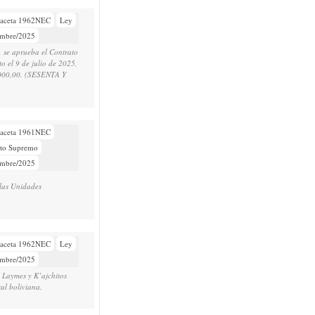
aceta 1962NEC
Ley
embre/2025
, se aprueba el Contrato
o el 9 de julio de 2025,
.000,00.­ (SESENTA Y
aceta 1961NEC
eto Supremo
embre/2025
 las Unidades
aceta 1962NEC
Ley
embre/2025
, Laymes y K’ajchitos
al boliviana.