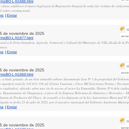
norms/BO-L-N1686.html
r objeto establecer el marco legal para la Reparación Integral de todas las víctimas de violaci
l orden constitucional.
ma
|
Enviar
G
, 5 de noviembre de 2025
novi
norms/BO-L-N1677.html
ional a la Feria Ganadera, Agrícola, Comercial y Cultural del Municipio de Villa Alcalá de la P
isaca.
ma
|
Enviar
G
, 5 de noviembre de 2025
novi
norms/BO-L-N1669.html
a; a título gratuito, de un bien inmueble urbano denominado Lote Nº 3 de propiedad del Gobie
superficie total de 145.633,356 m2 (Ciento Cuarenta y Cinco Mil Seiscientos Treinta y Tres met
ros cuadrados), ubicado sobre una vía de acceso al sector La Esmeralda, Distrito Nº 6 dela ciu
s, Departamento de Chuquisaca; a favor de la Empresa Boliviana de Alimentos y Derivados – E
dustria de Productos del Chaco, de acuerdo a los dispuesto en la Ley Autonómica Municipal Nº
ulgada en fecha 25 de julio de 2022, por el ejecutivo municipal del Gobierno Autónomo Munic
ma
|
Enviar
G
, 5 de noviembre de 2025
novi