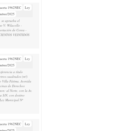
aceta 1962NEC
Ley
embre/2025
, se aprueba el
 V: Wilacollo -
portación de Corea -
ECIENTOS VEINTIDÓS
aceta 1962NEC
Ley
embre/2025
ferencia a título
metros cuadrados (m²)
 Villa Fátima, Avenida
icinas de Derechos
on: al Norte, con la Av.
da S/N, con destino
 Ley Municipal Nº
aceta 1962NEC
Ley
embre/2025