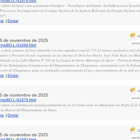
norms/BO-L-N1678.html
r objeto declarar como patrimonio Científico – Tecnológico del Estado, las Edificaciones Tecnol
Proyectos e Investigaciones en el campo Nuclear de la Agencia Boliviana de Energía Nuclear, en
2015.
ma
|
Enviar
G
, 5 de noviembre de 2025
novi
norms/BO-L-N1668.html
 a título gratuito del bien inmueble con una superficie total de 175,25 metros cuadrados (m2) d
mpleo y Previsión Social, registrado en las oficinas de Derechos Reales, bajo Folio Real con Ma
bicado en la Calle Olañeta N° 105 de la Ciudad de Sucre, Municipio de Sucre – Provincia Oro
de los Trabajadores Constructores del Departamento de Chuquisaca, representados por la Federa
cción de Chuquisaca, para ser destinados exclusivamente al uso y funcionamiento de su sede soci
ma
|
Enviar
G
, 5 de noviembre de 2025
novi
norms/BO-L-N1679.html
r objeto la delimitación intradepartamental de un (1) tramo entre los Municipios de Pazña de la
ncia Abaroa del Departamento de Oruro.
ma
|
Enviar
G
, 5 de noviembre de 2025
novi
norms/BO-L-N1683.html