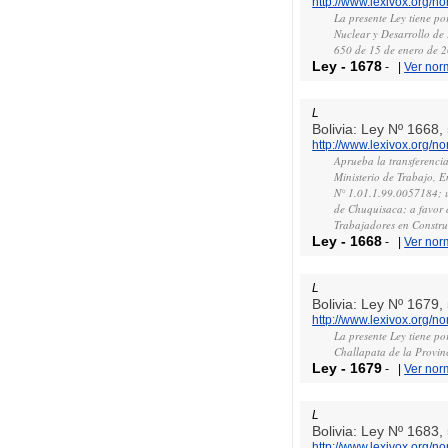
http://www.lexivox.org/
La presente Ley tiene po
Nuclear y Desarrollo de 
650 de 15 de enero de 
Ley
-
1678
-
|
Ver nor
L
Bolivia: Ley Nº 1668
http://www.lexivox.org/
Aprueba la transferencia
Ministerio de Trabajo, E
N° 1.01.1.99.0057184; u
de Chuquisaca; a favor 
Trabajadores en Constru
Ley
-
1668
-
|
Ver nor
L
Bolivia: Ley Nº 1679
http://www.lexivox.org/
La presente Ley tiene po
Challapata de la Provi
Ley
-
1679
-
|
Ver nor
L
Bolivia: Ley Nº 1683
http://www.lexivox.org/