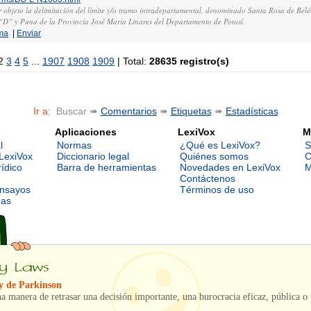
r objeto la delimitación del límite y/o tramo intradepartamental, denominado Santa Rosa de Belén
 “D” y Puna de la Provincia José María Linares del Departamento de Potosí.
ma
|
Enviar
2
3
4
5
...
1907
1908
1909
| Total:
28635 registro(s)
Ir a:
Buscar ➠
Comentarios
➠
Etiquetas
➠
Estadísticas
Aplicaciones
LexiVox
M
l
Normas
¿Qué es LexiVox?
S
LexiVox
Diccionario legal
Quiénes somos
C
rídico
Barra de herramientas
Novedades en LexiVox
M
Contáctenos
ensayos
Términos de uso
mas
y de Parkinson
na manera de retrasar una decisión importante, una burocracia eficaz, pública o 