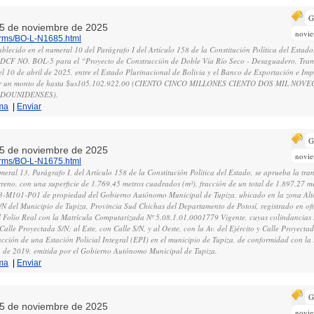
G
, 5 de noviembre de 2025
novi
norms/BO-L-N1685.html
blecido en el numeral 10 del Parágrafo I del Artículo 158 de la Constitución Política del Estado
DCF NO. BOL-5 para el “Proyecto de Construcción de Doble Vía Río Seco - Desaguadero, Tramo
l 10 de abril de 2025, entre el Estado Plurinacional de Bolivia y el Banco de Exportación e Im
 un monto de hasta $us105.102.922,00 (CIENTO CINCO MILLONES CIENTO DOS MIL NOV
ADOUNIDENSES).
ma
|
Enviar
G
, 5 de noviembre de 2025
novi
norms/BO-L-N1675.html
eral 13, Parágrafo I, del Artículo 158 de la Constitución Política del Estado, se aprueba la trans
erreno, con una superficie de 1.769,45 metros cuadrados (m²), fracción de un total de 1.897,27 
03-M101-P01 de propiedad del Gobierno Autónomo Municipal de Tupiza, ubicado en la zona Alto
 S/N del Municipio de Tupiza, Provincia Sud Chichas del Departamento de Potosí, registrado en of
l Folio Real con la Matrícula Computarizada Nº 5.08.1.01.0001779 Vigente, cuyas colindancias s
 Calle Proyectada S/N; al Este, con Calle S/N, y al Oeste, con la Av. del Ejército y Calle Proyecta
ucción de una Estación Policial Integral (EPI) en el municipio de Tupiza, de conformidad con la
 de 2019, emitida por el Gobierno Autónomo Municipal de Tupiza.
ma
|
Enviar
G
, 5 de noviembre de 2025
novi