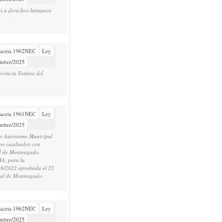
ones a derechos humanos
aceta 1962NEC
Ley
embre/2025
rovincia Tomina del
aceta 1961NEC
Ley
embre/2025
rno Autónomo Municipal
ros cuadrados con
dad de Monteagudo,
BA, para la
 36/2022 aprobada el 22
ipal de Monteagudo.
aceta 1962NEC
Ley
embre/2025