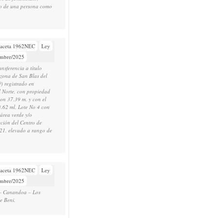
dio de una persona como
aceta 1962NEC
Ley
embre/2025
nsferencia a título
 zona de San Blas del
) registrado en
l Norte, con propiedad
on 37.39 m. y con el
4.62 ml, Lote No 4 con
 área verde y/o
cción del Centro de
21, elevado a rango de
aceta 1962NEC
Ley
embre/2025
i – Canandoa – Los
e Beni.