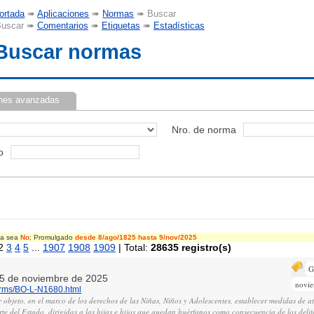
ortada
➠
Aplicaciones
➠
Normas
➠ Buscar
uscar ➠
Comentarios
➠
Etiquetas
➠
Estadísticas
Buscar normas
nes avanzadas
Nro. de norma
o
cia sea
No
; Promulgado
desde 8/ago/1825
hasta 9/nov/2025
2
3
4
5
...
1907
1908
1909
| Total:
28635 registro(s)
G
, 5 de noviembre de 2025
novi
norms/BO-L-N1680.html
r objeto, en el marco de los derechos de las Niñas, Niños y Adolescentes, establecer medidas de at
rte del Estado, dirigidas a las hijas e hijos que quedan huérfanos como consecuencia de los delit