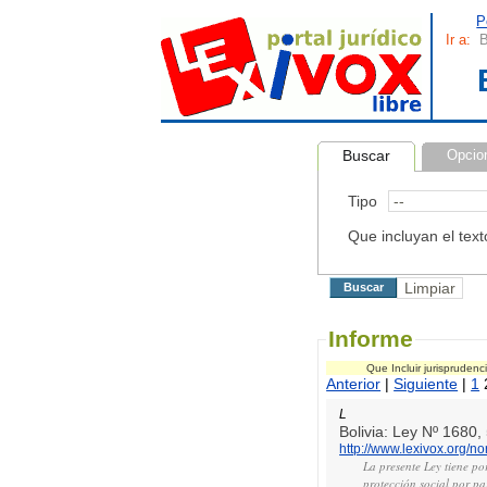
P
Ir a:
B
Buscar
Opcio
Tipo
Que incluyan el text
Informe
Que Incluir jurispruden
Anterior
|
Siguiente
|
1
L
Bolivia: Ley Nº 1680
http://www.lexivox.org/
La presente Ley tiene po
protección social por pa