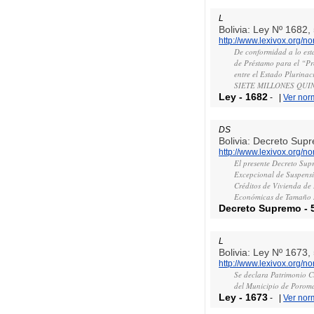
L
Bolivia: Ley Nº 1682
http://www.lexivox.org/
De conformidad a lo esta
de Préstamo para el “Pro
entre el Estado Plurina
SIETE MILLONES QUI
Ley
-
1682
-
|
Ver nor
DS
Bolivia: Decreto Sup
http://www.lexivox.org/
El presente Decreto Sup
Excepcional de Suspensi
Créditos de Vivienda de 
Económicas de Tamaño 
Decreto Supremo
-
L
Bolivia: Ley Nº 1673
http://www.lexivox.org/
Se declara Patrimonio Cu
del Municipio de Poroma
Ley
-
1673
-
|
Ver nor