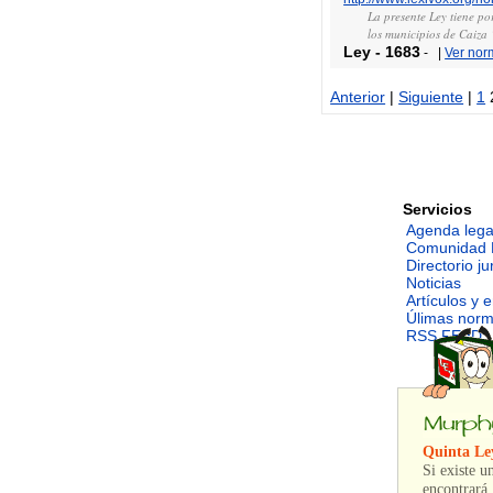
La presente Ley tiene po
los municipios de Caiza
Ley
-
1683
-
|
Ver nor
Anterior
|
Siguiente
|
1
Servicios
Agenda lega
Comunidad 
Directorio ju
Noticias
Artículos y 
Úlimas nor
RSS FEED
Quinta Le
Si existe u
encontrará.