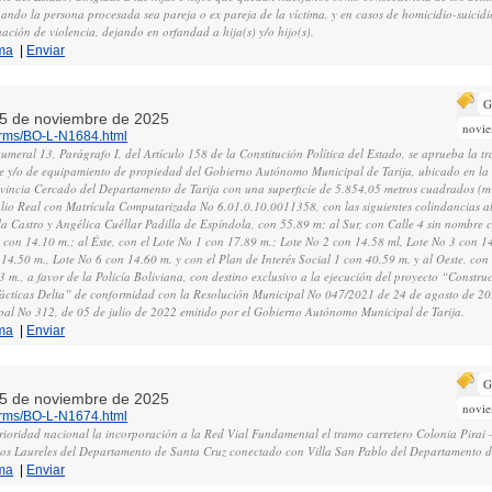
uando la persona procesada sea pareja o ex pareja de la víctima, y en casos de homicidio-suici
ación de violencia, dejando en orfandad a hija(s) y/o hijo(s).
ma
|
Enviar
G
, 5 de noviembre de 2025
novi
norms/BO-L-N1684.html
meral 13, Parágrafo I, del Artículo 158 de la Constitución Política del Estado, se aprueba la tra
de y/o de equipamiento de propiedad del Gobierno Autónomo Municipal de Tarija, ubicado en la
ovincia Cercado del Departamento de Tarija con una superficie de 5.854,05 metros cuadrados (m²
lio Real con Matrícula Computarizada No 6.01.0.10.0011358, con las siguientes colindancias a
a Castro y Angélica Cuéllar Padilla de Espíndola, con 55.89 m; al Sur, con Calle 4 sin nombre c
, con 14.10 m.; al Éste, con el Lote No 1 con 17.89 m.; Lote No 2 con 14.58 ml, Lote No 3 con 1
14.50 m., Lote No 6 con 14.60 m. y con el Plan de Interés Social 1 con 40.59 m. y al Oeste, con
m., a favor de la Policía Boliviana, con destino exclusivo a la ejecución del proyecto “Constru
Tácticas Delta” de conformidad con la Resolución Municipal No 047/2021 de 24 de agosto de 20
pal No 312, de 05 de julio de 2022 emitido por el Gobierno Autónomo Municipal de Tarija.
ma
|
Enviar
G
, 5 de noviembre de 2025
novi
norms/BO-L-N1674.html
 prioridad nacional la incorporación a la Red Vial Fundamental el tramo carretero Colonia Pira
os Laureles del Departamento de Santa Cruz conectado con Villa San Pablo del Departamento d
ma
|
Enviar