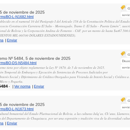
G
, 5 de noviembre de 2025
novi
norms/BO-L-N1682.html
blecido en el numeral 10 del Parágrafo I del Artículo 158 de la Constitución Política del Estado
yecto Construcción Carretera El Salto - Monteagudo, Tramo I: El Salto - Puente Limón”, suscrit
cional de Bolivia y la Corporación Andina de Fomento - CAF, por un monto de hasta $us67.500
NIENTOS MIL 00/100 DÓLARES ESTADOUNIDENSES).
ma
|
Enviar
G
remo Nº 5484, 5 de noviembre de 2025
Decr
norms/BO-DS-N5484.html
novi
remo tiene por objeto reglamentar la Ley N° 1670, de 5 de noviembre de 2025,
ón Temporal de Embargos y Ejecución de Sentencias de Procesos Judiciales por
Interés Social y Diferimiento de Créditos Otorgados para Vivienda de Interés Social y Créditos a
Micro y Pequeña.
5484
-
|
Ver norma
|
Enviar
G
, 5 de noviembre de 2025
novi
norms/BO-L-N1673.html
ltural Inmaterial del Estado Plurinacional de Bolivia, a las culturas Jalq’as, Ch’utas, Llameros
 del Departamento de Chuquisaca, por ser una expresión y tradición viva de la diversidad cultur
ma
|
Enviar