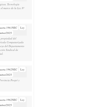
ógicas, Tecnología
 el marco de la Ley N°
aceta 1961NEC
Ley
embre/2025
e propiedad del
trícula Computarizada
peza del Departamento
ción Sindical de
al.
aceta 1962NEC
Ley
embre/2025
 Provincia Poopó y
aceta 1962NEC
Ley
embre/2025