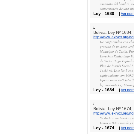
asesinato del hombre, c
consecuencia de una situ
Ley
-
1680
-
|
Ver nor
L
Bolivia: Ley Nº 1684
http://www.lexivox.org/
De conformidad con el nu
gratuito de un área ver
Municipio de Tarija, Pr
Derechos Reales bajo Fo
de Víctor Hugo Espíndol
Plan de Interés Social 1
14.63 ml, Lote No 5 con 
equipamiento con 109.53 
Operaciones Policiales 
ley mediante Ley Munici
Ley
-
1684
-
|
Ver nor
L
Bolivia: Ley Nº 1674
http://www.lexivox.org/
Se declara de interés y
Limos – Peta Grande y L
Ley
-
1674
-
|
Ver nor