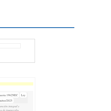
aceta 1962NEC
Ley
embre/2025
ención integral y
os de feminicidio,