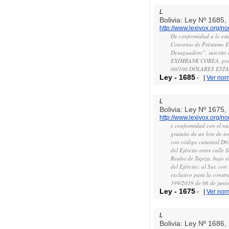
L
Bolivia: Ley Nº 1685
http://www.lexivox.org/
De conformidad a lo esta
Convenio de Préstamo E
Desaguadero”, suscrito e
EXIMBANK COREA, por
00/100 DÓLARES EST
Ley
-
1685
-
|
Ver nor
L
Bolivia: Ley Nº 1675
http://www.lexivox.org/
e conformidad con el num
gratuito de un lote de t
con código catastral D
del Ejército entre calle
Reales de Tupiza, bajo e
del Ejército; al Sur, con
exclusivo para la constr
399/2019 de 06 de junio
Ley
-
1675
-
|
Ver nor
L
Bolivia: Ley Nº 1686