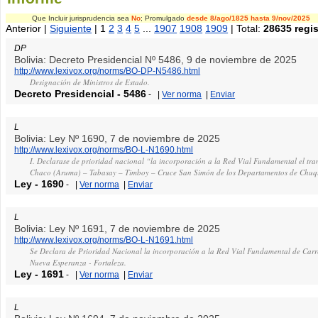
Que Incluir jurisprudencia sea
No
; Promulgado
desde 8/ago/1825
hasta 9/nov/2025
Anterior |
Siguiente
| 1
2
3
4
5
...
1907
1908
1909
| Total:
28635 regis
DP
Bolivia: Decreto Presidencial Nº 5486, 9 de noviembre de 2025
http://www.lexivox.org/norms/BO-DP-N5486.html
Designación de Ministros de Estado.
Decreto Presidencial
-
5486
-
|
Ver norma
|
Enviar
L
Bolivia: Ley Nº 1690, 7 de noviembre de 2025
http://www.lexivox.org/norms/BO-L-N1690.html
I. Declarase de prioridad nacional “la incorporación a la Red Vial Fundamental el tra
Chaco (Aruma) – Tabasay – Timboy – Cruce San Simón de los Departamentos de Chuqui
Ley
-
1690
-
|
Ver norma
|
Enviar
L
Bolivia: Ley Nº 1691, 7 de noviembre de 2025
http://www.lexivox.org/norms/BO-L-N1691.html
Se Declara de Prioridad Nacional la incorporación a la Red Vial Fundamental de Car
Nueva Esperanza - Fortaleza.
Ley
-
1691
-
|
Ver norma
|
Enviar
L