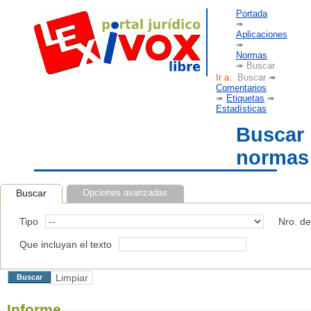
Portada
➠
Aplicaciones
➠
Normas
➠ Buscar
Ir a:
Buscar ➠
Comentarios
➠
Etiquetas
➠
Estadísticas
Buscar
normas
Buscar
Opciones avanzadas
Tipo
Nro. d
Que incluyan el texto
Informe