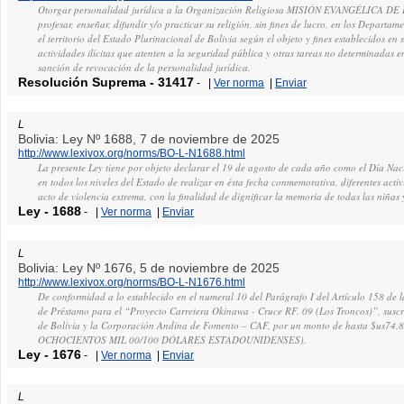
Otorgar personalidad jurídica a la Organización Religiosa MISIÓN EVANGÉLICA DE
profesar, enseñar, difundir y/o practicar su religión, sin fines de lucro, en los Depart
el territorio del Estado Plurinacional de Bolivia según el objeto y fines establecidos e
actividades ilícitas que atenten a la seguridad pública y otras tareas no determinadas
sanción de revocación de la personalidad jurídica.
Resolución Suprema
-
31417
-
|
Ver norma
|
Enviar
L
Bolivia: Ley Nº 1688, 7 de noviembre de 2025
http://www.lexivox.org/norms/BO-L-N1688.html
La presente Ley tiene por objeto declarar el 19 de agosto de cada año como el Día Naci
en todos los niveles del Estado de realizar en ésta fecha conmemorativa, diferentes activ
acto de violencia extrema, con la finalidad de dignificar la memoria de todas las niñas 
Ley
-
1688
-
|
Ver norma
|
Enviar
L
Bolivia: Ley Nº 1676, 5 de noviembre de 2025
http://www.lexivox.org/norms/BO-L-N1676.html
De conformidad a lo establecido en el numeral 10 del Parágrafo I del Artículo 158 de l
de Préstamo para el “Proyecto Carretera Okinawa - Cruce RF. 09 (Los Troncos)”, suscri
de Bolivia y la Corporación Andina de Fomento – CAF, por un monto de hasta $u
OCHOCIENTOS MIL 00/100 DÓLARES ESTADOUNIDENSES).
Ley
-
1676
-
|
Ver norma
|
Enviar
L