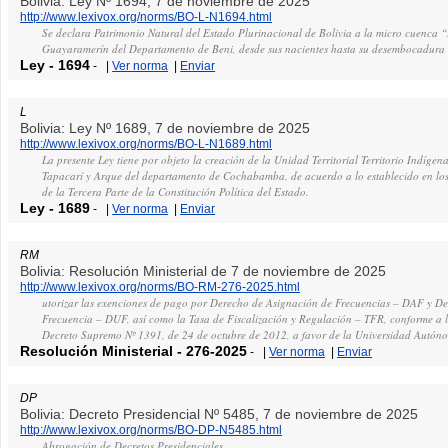
Bolivia: Ley Nº 1694, 7 de noviembre de 2025
http://www.lexivox.org/norms/BO-L-N1694.html
Se declara Patrimonio Natural del Estado Plurinacional de Bolivia a la micro cuenca 
Guayaramerín del Departamento de Beni, desde sus nacientes hasta su desembocadura 
Ley
-
1694
-
|
Ver norma
|
Enviar
L
Bolivia: Ley Nº 1689, 7 de noviembre de 2025
http://www.lexivox.org/norms/BO-L-N1689.html
La presente Ley tiene por objeto la creación de la Unidad Territorial Territorio Indíg
Tapacarí y Arque del departamento de Cochabamba, de acuerdo a lo establecido en los a
de la Tercera Parte de la Constitución Política del Estado.
Ley
-
1689
-
|
Ver norma
|
Enviar
RM
Bolivia: Resolución Ministerial de 7 de noviembre de 2025
http://www.lexivox.org/norms/BO-RM-276-2025.html
utorizar las exenciones de pago por Derecho de Asignación de Frecuencias – DAF y D
Frecuencia – DUF, así como la Tasa de Fiscalización y Regulación – TFR, conforme a lo
Decreto Supremo Nº 1391, de 24 de octubre de 2012, a favor de la Universidad Autó
Resolución Ministerial
-
276-2025
-
|
Ver norma
|
Enviar
DP
Bolivia: Decreto Presidencial Nº 5485, 7 de noviembre de 2025
http://www.lexivox.org/norms/BO-DP-N5485.html
Abrogación de Decretos Presidenciales.