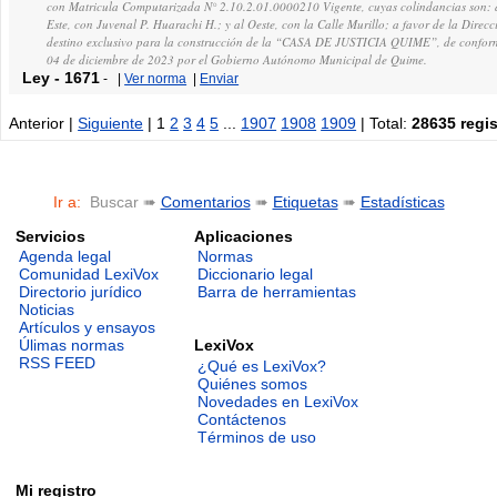
con Matricula Computarizada N° 2.10.2.01.0000210 Vigente, cuyas colindancias son: a
Este, con Juvenal P. Huarachi H.; y al Oeste, con la Calle Murillo; a favor de la Direc
destino exclusivo para la construcción de la “CASA DE JUSTICIA QUIME”, de confor
04 de diciembre de 2023 por el Gobierno Autónomo Municipal de Quime.
Ley
-
1671
-
|
Ver norma
|
Enviar
Anterior |
Siguiente
| 1
2
3
4
5
...
1907
1908
1909
| Total:
28635 regis
Ir a:
Buscar ➠
Comentarios
➠
Etiquetas
➠
Estadísticas
Servicios
Aplicaciones
Agenda legal
Normas
Comunidad LexiVox
Diccionario legal
Directorio jurídico
Barra de herramientas
Noticias
Artículos y ensayos
LexiVox
Úlimas normas
RSS FEED
¿Qué es LexiVox?
Quiénes somos
Novedades en LexiVox
Contáctenos
Términos de uso
Mi registro