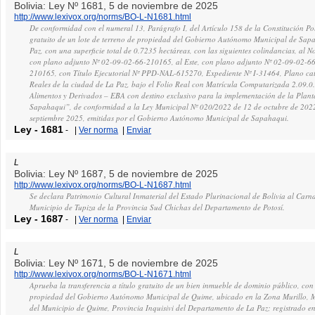
Bolivia: Ley Nº 1681, 5 de noviembre de 2025
http://www.lexivox.org/norms/BO-L-N1681.html
De conformidad con el numeral 13, Parágrafo I, del Artículo 158 de la Constitución Polí
gratuito de un lote de terreno de propiedad del Gobierno Autónomo Municipal de Sap
Paz, con una superficie total de 0.7235 hectáreas, con las siguientes colindancias, al
con plano adjunto Nº 02-09-02-66-210165, al Este, con plano adjunto Nº 02-09-02-66
210165, con Título Ejecutorial Nº PPD-NAL-615270, Expediente Nº I-31464, Plano ca
Reales de la ciudad de La Paz, bajo el Folio Real con Matrícula Computarizada 2.09.
Alimentos y Derivados – EBA con destino exclusivo para la implementación de la Plant
Sapahaqui”, de conformidad a la Ley Municipal Nº 020/2022 de 12 de octubre de 2022
septiembre 2025, emitidas por el Gobierno Autónomo Municipal de Sapahaqui.
Ley
-
1681
-
|
Ver norma
|
Enviar
L
Bolivia: Ley Nº 1687, 5 de noviembre de 2025
http://www.lexivox.org/norms/BO-L-N1687.html
Se declara Patrimonio Cultural Inmaterial del Estado Plurinacional de Bolivia al Carnav
Municipio de Tupiza de la Provincia Sud Chichas del Departamento de Potosí.
Ley
-
1687
-
|
Ver norma
|
Enviar
L
Bolivia: Ley Nº 1671, 5 de noviembre de 2025
http://www.lexivox.org/norms/BO-L-N1671.html
Aprueba la transferencia a título gratuito de un bien inmueble de dominio público, con
propiedad del Gobierno Autónomo Municipal de Quime, ubicado en la Zona Murillo
del Municipio de Quime, Provincia Inquisivi del Departamento de La Paz; registrado en