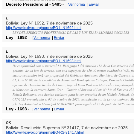
Decreto Presidencial
-
5485
-
|
Ver norma
|
Enviar
L
Bolivia: Ley Nº 1692, 7 de noviembre de 2025
http://www.lexivox.org/norms/BO-L-N1692.html
LEY DEL EJERCICIO PROFESIONAL DE LAS Y LOS TRABAJADORES SOCIALES
Ley
-
1692
-
|
Ver norma
|
Enviar
L
Bolivia: Ley Nº 1693, 7 de noviembre de 2025
http://www.lexivox.org/norms/BO-L-N1693.html
De conformidad con el numeral 13, Parágrafo I del Artículo 158 de la Constitución Polít
gratuito, de un lote de terreno, con una superficie de 450,00 metros cuadrados (m2), f
metros cuadrados (m2) de propiedad del Gobierno Autónomo Municipal de Cabezas, ub
01, Lote N° 09, de la Localidad de Abapó del Municipio de Cabezas, Provincia Cordill
oficinas de Derechos Reales de Camiri, bajo el Folio Real con Matrícula Computarizad
al Norte con la carretera Santa Cruz – Camiri; al Sur con el Lote N° 13; al Este con el L
Policía Boliviana, con destino exclusivo para la construcción de un Módulo Policial,
017/2023 promulgada el 03 de octubre de 2023, modificada por la Ley Autonómica M
y la Ley Autonómica Municipal N° 014/2025 promulgada el 27 de junio de 2025, emit
Ley
-
1693
-
|
Ver norma
|
Enviar
RS
Bolivia: Resolución Suprema Nº 31417, 7 de noviembre de 2025
http://www.lexivox.org/norms/BO-RS-31417.html