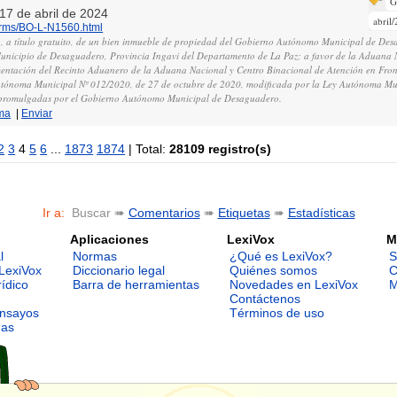
G
 17 de abril de 2024
abril
norms/BO-L-N1560.html
a, a título gratuito, de un bien inmueble de propiedad del Gobierno Autónomo Municipal de Des
unicipio de Desaguadero, Provincia Ingavi del Departamento de La Paz; a favor de la Aduana 
mentación del Recinto Aduanero de la Aduana Nacional y Centro Binacional de Atención en Fro
utónoma Municipal Nº 012/2020, de 27 de octubre de 2020, modificada por la Ley Autónoma Mu
 promulgadas por el Gobierno Autónomo Municipal de Desaguadero.
ma
|
Enviar
2
3
4
5
6
...
1873
1874
| Total:
28109 registro(s)
Ir a:
Buscar ➠
Comentarios
➠
Etiquetas
➠
Estadísticas
Aplicaciones
LexiVox
M
l
Normas
¿Qué es LexiVox?
S
LexiVox
Diccionario legal
Quiénes somos
C
rídico
Barra de herramientas
Novedades en LexiVox
M
Contáctenos
ensayos
Términos de uso
mas