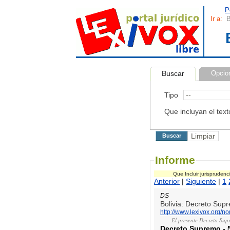
P
Ir a:
B
Buscar
Opcio
Tipo
Que incluyan el text
Informe
Que Incluir jurispruden
Anterior
|
Siguiente
|
1
DS
Bolivia: Decreto Su
http://www.lexivox.org/
El presente Decreto Sup
Decreto Supremo
-