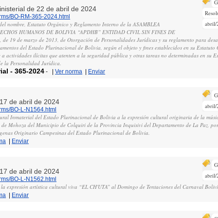
G
inisterial de 22 de abril de 2024
Resol
norms/BO-RM-365-2024.html
abril
del nombre, Estatuto Orgánico y Reglamento Interno de la ASAMBLEA
CHOS HUMANOS DE BOLIVIA “APDHB” ENTIDAD CIVIL SIN FINES DE
 de 19 de marzo de 2013, de Otorgación de Personalidades Jurídicas y su reglamento para desar
tamentos del Estado Plurinacional de Bolivia, según el objeto y fines establecidos en su Estatuto
 a actividades ilícitas que atenten a la seguridad pública y otras tareas no determinadas en su E
e la Personalidad Jurídica.
ial
-
365-2024
-
|
Ver norma
|
Enviar
G
 17 de abril de 2024
abril
norms/BO-L-N1564.html
ral Inmaterial del Estado Plurinacional de Bolivia a la expresión cultural originaria de la músi
e Mohoza del Municipio de Colquiri de la Provincia Inquisivi del Departamento de La Paz, por
genas Originario Campesinas del Estado Plurinacional de Bolivia.
ma
|
Enviar
G
 17 de abril de 2024
abril
norms/BO-L-N1562.html
 la expresión artística cultural viva “EL CH'UTA” al Domingo de Tentaciones del Carnaval Boliv
ma
|
Enviar