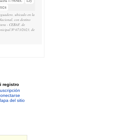
aceta 1756NEC
Ley
/2024
aguadero, ubicado en la
Nacional, con destino
ntera - CEBAF, de
nicipal Nº 073/2023, de
i registro
uscripción
onectarse
apa del sitio