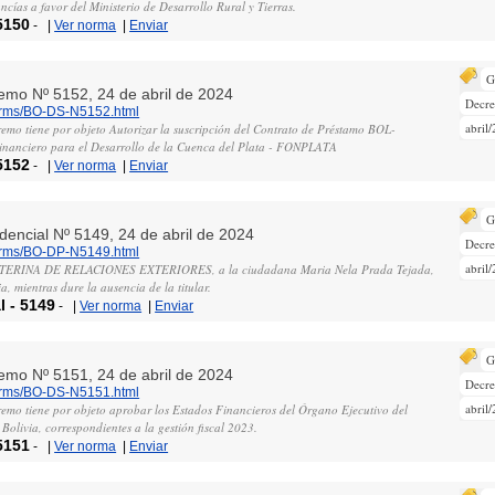
cías a favor del Ministerio de Desarrollo Rural y Tierras.
5150
-
|
Ver norma
|
Enviar
G
remo Nº 5152, 24 de abril de 2024
Decr
norms/BO-DS-N5152.html
abril
remo tiene por objeto Autorizar la suscripción del Contrato de Préstamo BOL-
inanciero para el Desarrollo de la Cuenca del Plata - FONPLATA
5152
-
|
Ver norma
|
Enviar
G
idencial Nº 5149, 24 de abril de 2024
Decre
norms/BO-DP-N5149.html
abril
NTERINA DE RELACIONES EXTERIORES, a la ciudadana Maria Nela Prada Tejada,
a, mientras dure la ausencia de la titular.
l
-
5149
-
|
Ver norma
|
Enviar
G
remo Nº 5151, 24 de abril de 2024
Decr
norms/BO-DS-N5151.html
abril
remo tiene por objeto aprobar los Estados Financieros del Órgano Ejecutivo del
Bolivia, correspondientes a la gestión fiscal 2023.
5151
-
|
Ver norma
|
Enviar