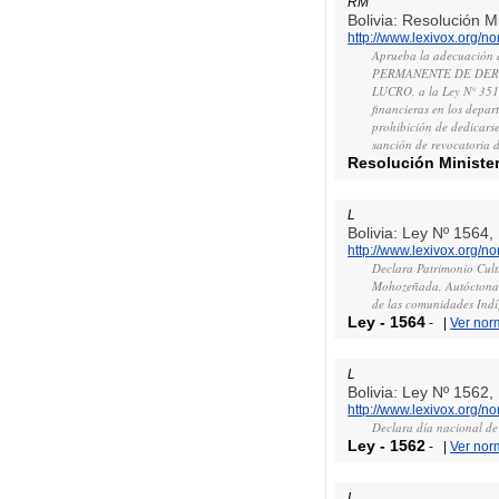
RM
Bolivia: Resolución M
http://www.lexivox.org/
Aprueba la adecuación 
PERMANENTE DE DERE
LUCRO, a la Ley N° 351,
financieras en los depar
prohibición de dedicarse
sanción de revocatoria d
Resolución Minister
L
Bolivia: Ley Nº 1564,
http://www.lexivox.org/
Declara Patrimonio Cultu
Mohozeñada, Autóctona d
de las comunidades Indí
Ley
-
1564
-
|
Ver nor
L
Bolivia: Ley Nº 1562,
http://www.lexivox.org/
Declara día nacional de
Ley
-
1562
-
|
Ver nor
L