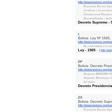
http://www.lexivox.org/
El presente Decreto Supr
servidoras y los servidor
Constitucional Plurinaci
Descentralizadas y Autá
Decreto Supremo
-
L
Bolivia: Ley Nº 1565,
http://www.lexivox.org/
De conformidad a lo esta
Ley
-
1565
-
|
Ver nor
DP
Bolivia: Decreto Pres
http://www.lexivox.org/
Desígnese MINISTRO I
Alejandro Montenegro Gó
del titular.
Decreto Presidencia
DS
Bolivia: Decreto Sup
http://www.lexivox.org/
El presente Decreto Supr