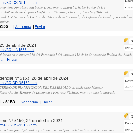
Decr
norms/BO-DS-N5155.html
mayo
emo tiene por objeto establecer el incremento salarial al haber básico de las
es públicos de los Órganos Legislativo, Ejecutivo, Electoral, Judicial y Tribunal
onal, Instituciones de Control, de Defensa de la Sociedad y de Defensa del Estado y sus entidad
rquicas.
5155
-
|
Ver norma
|
Enviar
G
 29 de abril de 2024
abril
norms/BO-L-N1565.html
blecido en el numeral 10 del Parágrafo I del Artículo 158 de la Constitución Política del Estad
ma
|
Enviar
G
idencial Nº 5153, 28 de abril de 2024
Decre
norms/BO-DP-N5153.html
abril
NTERINO DE PLANIFICACIÓN DEL DESARROLLO, al ciudadano Marcelo
mez García, Ministro de Economía y Finanzas Públicas, mientras dure la ausencia
l
-
5153
-
|
Ver norma
|
Enviar
G
remo Nº 5150, 24 de abril de 2024
Decr
norms/BO-DS-N5150.html
abril
emo tiene por objeto autorizar la exención del pago total de los tributos aduaneros