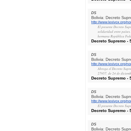
DS
Bolivia: Decreto Su
http://www.lexivox.org/
El presente Decreto Supr
solidaridad entre países
hermana República Feder
Decreto Supremo
-
DS
Bolivia: Decreto Su
http://www.lexivox.org/
Abroga el Decreto Supre
27957, de 24 de diciemb
Decreto Supremo
-
DS
Bolivia: Decreto Su
http://www.lexivox.org/
El presente Decreto Supr
Decreto Supremo
-
DS
Bolivia: Decreto Su