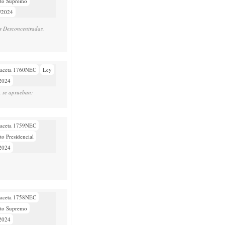
eto Supremo
/2024
es Desconcentradas,
aceta 1760NEC
Ley
/2024
o, se aprueban:
aceta 1759NEC
to Presidencial
/2024
aceta 1758NEC
eto Supremo
/2024