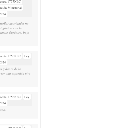
aceta 1757NEC
ución Ministerial
/2024
rollar actividades no
 Orgánico, con la
statuto Orgánico, bajo
aceta 1756NEC
Ley
/2024
ca y danza de la
 ser una expresión viva
aceta 1756NEC
Ley
/2024
iano.