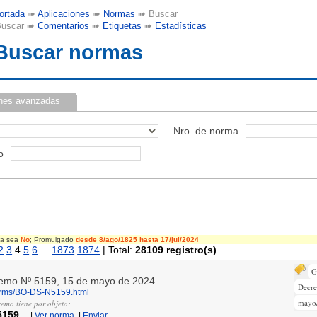
ortada
➠
Aplicaciones
➠
Normas
➠ Buscar
uscar ➠
Comentarios
➠
Etiquetas
➠
Estadísticas
Buscar normas
nes avanzadas
Nro. de norma
o
cia sea
No
; Promulgado
desde 8/ago/1825
hasta 17/jul/2024
2
3
4
5
6
...
1873
1874
| Total:
28109 registro(s)
G
premo Nº 5159, 15 de mayo de 2024
Decr
norms/BO-DS-N5159.html
mayo
remo tiene por objeto:
5159
-
|
Ver norma
|
Enviar