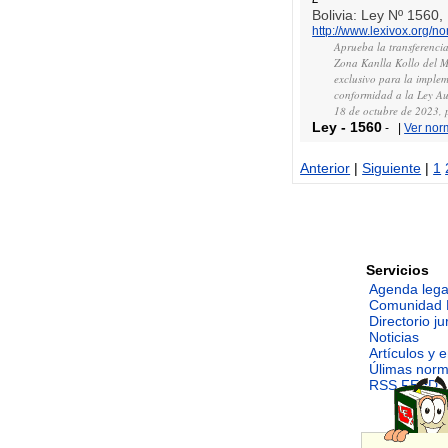
Bolivia: Ley Nº 1560,
http://www.lexivox.org/
Aprueba la transferenci
Zona Kanlla Kollo del M
exclusivo para la imple
conformidad a la Ley A
18 de octubre de 2023,
Ley
-
1560
-
|
Ver nor
Anterior
|
Siguiente
|
1
Servicios
Agenda lega
Comunidad 
Directorio ju
Noticias
Artículos y 
Úlimas nor
RSS FEED