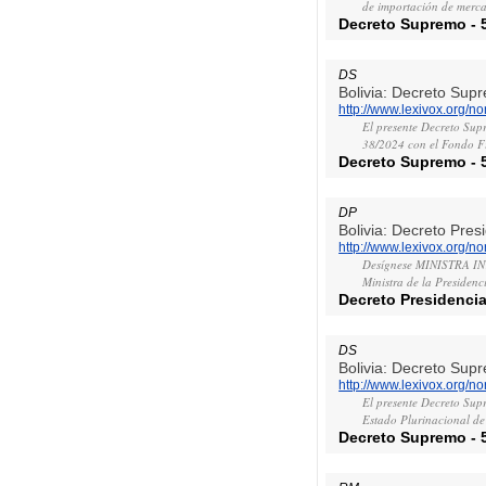
de importación de mercan
Decreto Supremo
-
DS
Bolivia: Decreto Sup
http://www.lexivox.org/
El presente Decreto Sup
38/2024 con el Fondo F
Decreto Supremo
-
DP
Bolivia: Decreto Pres
http://www.lexivox.org/
Desígnese MINISTRA I
Ministra de la Presidenci
Decreto Presidencia
DS
Bolivia: Decreto Sup
http://www.lexivox.org/
El presente Decreto Sup
Estado Plurinacional de 
Decreto Supremo
-