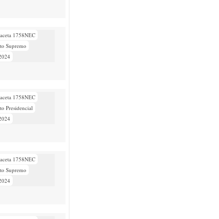
aceta 1758NEC
eto Supremo
/2024
aceta 1758NEC
to Presidencial
/2024
aceta 1758NEC
eto Supremo
/2024