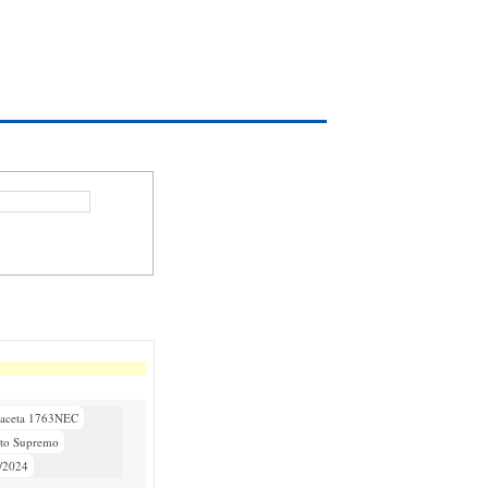
aceta 1763NEC
eto Supremo
/2024