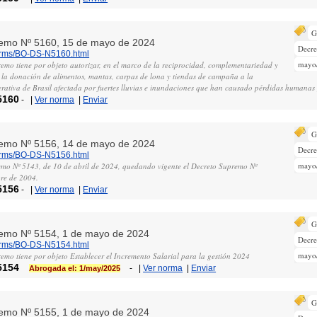
G
premo Nº 5160, 15 de mayo de 2024
Decr
norms/BO-DS-N5160.html
mayo
emo tiene por objeto autorizar, en el marco de la reciprocidad, complementariedad y
, la donación de alimentos, mantas, carpas de lona y tiendas de campaña a la
ativa de Brasil afectada por fuertes lluvias e inundaciones que han causado pérdidas humanas 
5160
-
|
Ver norma
|
Enviar
G
premo Nº 5156, 14 de mayo de 2024
Decr
norms/BO-DS-N5156.html
mayo
mo Nº 5143, de 10 de abril de 2024, quedando vigente el Decreto Supremo Nº
re de 2004.
5156
-
|
Ver norma
|
Enviar
G
premo Nº 5154, 1 de mayo de 2024
Decr
norms/BO-DS-N5154.html
mayo
emo tiene por objeto Establecer el Incremento Salarial para la gestión 2024
5154
-
|
Ver norma
|
Enviar
Abrogada el: 1/may/2025
G
premo Nº 5155, 1 de mayo de 2024