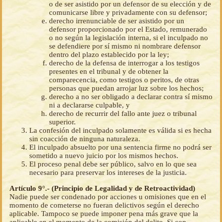
o de ser asistido por un defensor de su elección y de
comunicarse libre y privadamente con su defensor;
derecho irrenunciable de ser asistido por un
defensor proporcionado por el Estado, remunerado
o no según la legislación interna, si el inculpado no
se defendiere por sí mismo ni nombrare defensor
dentro del plazo establecido por la ley;
derecho de la defensa de interrogar a los testigos
presentes en el tribunal y de obtener la
comparecencia, como testigos o peritos, de otras
personas que puedan arrojar luz sobre los hechos;
derecho a no ser obligado a declarar contra sí mismo
ni a declararse culpable, y
derecho de recurrir del fallo ante juez o tribunal
superior.
La confesión del inculpado solamente es válida si es hecha
sin coacción de ninguna naturaleza.
El inculpado absuelto por una sentencia firme no podrá ser
sometido a nuevo juicio por los mismos hechos.
El proceso penal debe ser público, salvo en lo que sea
necesario para preservar los intereses de la justicia.
Artículo 9°.- (Principio de Legalidad y de Retroactividad)
Nadie puede ser condenado por acciones u omisiones que en el
momento de cometerse no fueran delictivos según el derecho
aplicable. Tampoco se puede imponer pena más grave que la