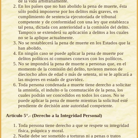
de la vida arbitrariamente.
En los países que no han abolido la pena de muerte, ésta
sólo podrá imponerse por los delitos más graves, en
cumplimiento de sentencia ejecutoriada de tribunal
competente y de conformidad con una ley que establezca
tal pena, dictada con anterioridad a la comisión del delito.
Tampoco se extenderá su aplicación a delitos a los cuales
no se la aplique actualmente.
No se restablecerá la pena de muerte en los Estados que la
han abolido.
En ningún caso se puede aplicar la pena de muerte por
delitos políticos ni comunes conexos con los políticos.
No se impondrá la pena de muerte a personas que, en el
momento de la comisión del delito, tuvieren menos de
dieciocho años de edad o más de setenta, ni se le aplicará a
las mujeres en estado de gravidez.
Toda persona condenada a muerte tiene derecho a solicitar
la amnistía, el indulto o la conmutación de la pena, los
cuales podrán ser concedidos en todos los casos. No se
puede aplicar la pena de muerte mientras la solicitud esté
pendiente de decisión ante autoridad competente.
Artículo 5°.- (Derecho a la Integridad Personal)
Toda persona tiene derecho a que se respete su integridad
física, psíquica y moral.
Nadie debe ser sometido a torturas ni a penas o tratos