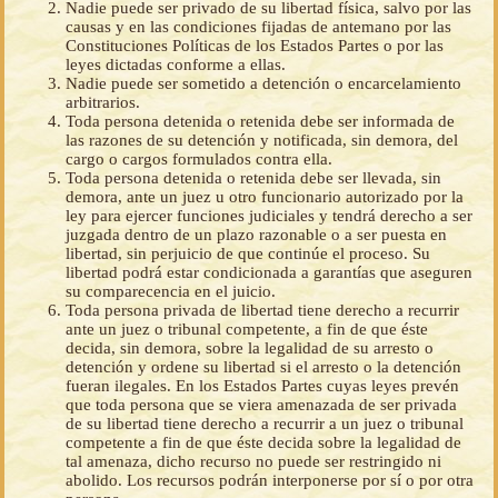
Nadie puede ser privado de su libertad física, salvo por las
causas y en las condiciones fijadas de antemano por las
Constituciones Políticas de los Estados Partes o por las
leyes dictadas conforme a ellas.
Nadie puede ser sometido a detención o encarcelamiento
arbitrarios.
Toda persona detenida o retenida debe ser informada de
las razones de su detención y notificada, sin demora, del
cargo o cargos formulados contra ella.
Toda persona detenida o retenida debe ser llevada, sin
demora, ante un juez u otro funcionario autorizado por la
ley para ejercer funciones judiciales y tendrá derecho a ser
juzgada dentro de un plazo razonable o a ser puesta en
libertad, sin perjuicio de que continúe el proceso. Su
libertad podrá estar condicionada a garantías que aseguren
su comparecencia en el juicio.
Toda persona privada de libertad tiene derecho a recurrir
ante un juez o tribunal competente, a fin de que éste
decida, sin demora, sobre la legalidad de su arresto o
detención y ordene su libertad si el arresto o la detención
fueran ilegales. En los Estados Partes cuyas leyes prevén
que toda persona que se viera amenazada de ser privada
de su libertad tiene derecho a recurrir a un juez o tribunal
competente a fin de que éste decida sobre la legalidad de
tal amenaza, dicho recurso no puede ser restringido ni
abolido. Los recursos podrán interponerse por sí o por otra