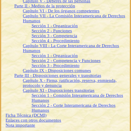
Capítulo V - Deberes de las personas
Parte II - Medios de la protección
Capítulo VI - De los órganos competentes
Capítulo VII - La Comisión Interamericana de Derechos
Humanos
Sección 1 - Organización
Sección 2 - Funciones
Sección 3 - Competencia
Sección 4 - Procedimiento
Capítulo VIII - La Corte Interamericana de Derechos
Humanos
Sección 1 - Organización
Sección 2 - Competencia y Funciones
Sección 3 - Procedimiento
Capítulo IX - Disposiciones comunes
Parte III - Disposiciones generales y transitorias
Capítulo X - Firma, ratificación, reserva, enmienda,
protocolo y denuncia
Capítulo XI - Disposiciones transitorias
Sección 1 - Comisión Interamericana de Derechos
Humanos
Sección 2 - Corte Interamericana de Derechos
Humanos
Ficha Técnica (DCMI)
Enlaces con otros documentos
Nota importante