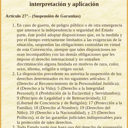
interpretación y aplicación
Artículo 27°.- (Suspensión de Garantías)
En caso de guerra, de peligro público o de otra emergencia
que amenace la independencia o seguridad del Estado
parte, éste podrá adoptar disposiciones que, en la medida y
por el tiempo estrictamente limitados a las exigencias de la
situación, suspendan las obligaciones contraídas en virtud
de esta Convención, siempre que tales disposiciones no
sean incompatibles con las demás obligaciones que les
impone el derecho internacional y no entrañen
discriminación alguna fundada en motivos de raza, color,
sexo, idioma, religión u origen social.
La disposición precedente no autoriza la suspensión de los
derechos determinados en los siguientes artículos: 3
(Derecho al Reconocimiento de la Personalidad Jurídica);
4 (Derecho a la Vida); 5 (Derecho a la Integridad
Personal); 6 (Prohibición de la Esclavitud y Servidumbre);
9 (Principio de Legalidad y de Retroactividad); 12
(Libertad de Conciencia y de Religión); 17 (Protección a la
Familia); 18 (Derecho al Nombre); 19 (Derechos del
Niño); 20 (Derecho a la Nacionalidad), y 23 (Derechos
Políticos), ni de las garantías judiciales indispensables para
la protección de tales derechos.
Todo Estado parte que haga uso del derecho de suspensión