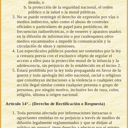
demás, o
la protección de la seguridad nacional, el orden
público o la salud o la moral públicas.
No se puede restringir el derecho de expresión por vías o
medios indirectos, tales como el abuso de controles
oficiales o particulares de papel para periódicos, de
frecuencias radioeléctricas, o de enseres y aparatos usados
en la difusión de información o por cualesquiera otros
medios encaminados a impedir la comunicación y la
circulación de ideas y opiniones.
Los espectáculos públicos pueden ser sometidos por la ley
a censura previa con el exclusivo objeto de regular el
acceso a ellos para la protección moral de la infancia y la
adolescencia, sin perjuicio de lo establecido en el inciso 2.
Estará prohibida por la ley toda propaganda en favor de la
guerra y toda apología del odio nacional, racial o religioso
que constituyan incitaciones a la violencia o cualquier otra
acción ilegal similar contra cualquier persona o grupo de
personas, por ningún motivo, inclusive los de raza, color,
religión, idioma u origen nacional.
Artículo 14°.- (Derecho de Rectificación o Respuesta)
Toda persona afectada por informaciones inexactas o
agraviantes emitidas en su perjuicio a través de medios de
difusión legalmente reglamentados y que se dirijan al
público en general, tiene derecho a efectuar por el mismo