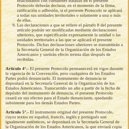
relacionados con cuestiones tratadas en el presente
Protocolo deberán declarar, en el momento de la firma,
ratificación o adhesión, si el presente Protocolo se aplicará
a todas sus unidades territoriales o solamente a una o más
de ellas.
Las declaraciones a que se refiere el párrafo 8 del presente
artículo podrán ser modificadas mediante declaraciones
ulteriores, que especificarán expresamente la unidad o las
unidades territoriales a las que se aplicará el presente
Protocolo. Dichas declaraciones ulteriores se transmitirán a
la Secretaría General de la Organización de los Estados
Americanos y surtirán efecto treinta días después de
recibidas.
Artículo 4°.-
El presente Protocolo permanecerá en vigor durante
la vigencia de la Convención, pero cualquiera de los Estados
Partes podrá denunciarlo. El instrumento de denuncia se
depositará en la Secretaría General de la Organización de los
Estados Americanos. Transcurrido un año a partir de la fecha de
depósito del instrumento de denuncia, el presente Protocolo
cesará en sus efectos para el Estado denunciante, quedando
subsistente para los demás Estados Partes.
Artículo 5°.-
El instrumento original del presente Protocolo,
cuyos textos en español, francés, inglés y portugués son
igualmente auténticos, se depositará en la Secretaría General de
la Organización de los Estados Americanos, la que enviará copia