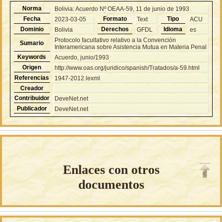
Norma
Bolivia: Acuerdo Nº OEAA-59, 11 de junio de 1993
Fecha
Formato
Tipo
2023-03-05
Text
ACU
Dominio
Derechos
Idioma
Bolivia
GFDL
es
Protocolo facultativo relativo a la Convención
Sumario
Interamericana sobre Asistencia Mutua en Materia Penal
Keywords
Acuerdo, junio/1993
Origen
http://www.oas.org/juridico/spanish/Tratados/a-59.html
Referencias
1947-2012.lexml
Creador
Contribuidor
DeveNet.net
Publicador
DeveNet.net
Enlaces con otros
documentos