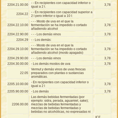
- - En recipientes con capacidad inferior o
2204.21.00.00
3,78
igual a 2 l.
- - En recipientes con capacidad superior a
2204.22
2 l pero inferior o igual a 10 l:
- - - Mosto de uva en el que la
2204.22.10.00
fermentación se ha impedido o cortado
3,78
añadiendo alcohol
2204.22.90.00
- - - Los demás vinos
3,78
2204.29
- - Los demás:
- - - Mosto de uva en el que la
2204.29.10.00
fermentación se ha impedido o cortado
3,78
añadiendo alcohol (mosto apagado)
2204.29.90.00
- - - Los demás vinos
3,78
2204.30.00.00
- Los demás mostos de uva
3,78
Vermut y demás vinos de uvas frescas
22.05
preparados con plantas o sustancias
aromáticas.
- En recipientes con capacidad inferior o
2205.10.00.00
3,78
igual a 2 l
2205.90.00.00
- Los demás
3,78
Las demás bebidas fermentadas (por
ejemplo: sidra, perada, aguamiel, sake);
2206.00.00
mezclas de bebidas fermentadas y
mezclas de bebidas fermentadas y
bebidas no alcohólicas, no expresadas ni
ICE