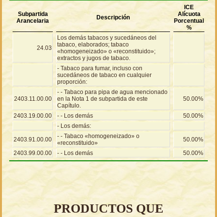
ICE
Subpartida
Alícuota
Descripción
Arancelaria
Porcentual
%
Los demás tabacos y sucedáneos del
tabaco, elaborados; tabaco
24.03
«homogeneizado» o «reconstituido»;
extractos y jugos de tabaco.
- Tabaco para fumar, incluso con
sucedáneos de tabaco en cualquier
proporción:
- - Tabaco para pipa de agua mencionado
2403.11.00.00
en la Nota 1 de subpartida de este
50.00%
Capítulo.
2403.19.00.00
- - Los demás
50.00%
- Los demás:
- - Tabaco «homogeneizado» o
2403.91.00.00
50.00%
«reconstituido»
2403.99.00.00
- - Los demás
50.00%
PRODUCTOS QUE