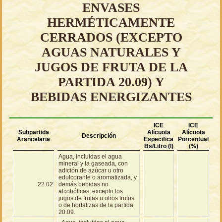
ENVASES
HERMÉTICAMENTE
CERRADOS (EXCEPTO
AGUAS NATURALES Y
JUGOS DE FRUTA DE LA
PARTIDA 20.09) Y
BEBIDAS ENERGIZANTES
ICE
ICE
Subpartida
Alícuota
Alícuota
Descripción
Arancelaria
Especifica
Porcentual
Bs/Litro (l)
(%)
Agua, incluidas el agua
mineral y la gaseada, con
adición de azúcar u otro
edulcorante o aromatizada, y
22.02
demás bebidas no
alcohólicas, excepto los
jugos de frutas u otros frutos
o de hortalizas de la partida
20.09.