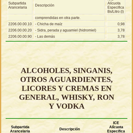
Subpartida
Alícuota
Descripción
Arancelaria
Especifica
Bs/Litro (l)
comprendidas en otra parte.
2206.00.00.10
- Chicha de maíz
0,98
2206.00.00.20
- Sidra, perada y aguamiel (hidromiel)
3,78
2206.00.00.90
- Las demás
3,78
ALCOHOLES, SINGANIS,
OTROS AGUARDIENTES,
LICORES Y CREMAS EN
GENERAL, WHISKY, RON
Y VODKA
ICE
Subpartida
Alícuota
Descripción
Arancelaria
Especifica