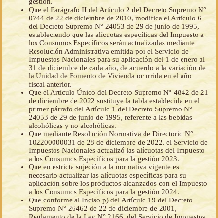
gestión.
Que el Parágrafo II del Artículo 2 del Decreto Supremo N°
0744 de 22 de diciembre de 2010, modifica el Artículo 6
del Decreto Supremo N° 24053 de 29 de junio de 1995,
estableciendo que las alícuotas específicas del Impuesto a
los Consumos Específicos serán actualizadas mediante
Resolución Administrativa emitida por el Servicio de
Impuestos Nacionales para su aplicación del 1 de enero al
31 de diciembre de cada año, de acuerdo a la variación de
la Unidad de Fomento de Vivienda ocurrida en el año
fiscal anterior.
Que el Artículo Único del Decreto Supremo N° 4842 de 21
de diciembre de 2022 sustituye la tabla establecida en el
primer párrafo del Artículo 1 del Decreto Supremo N°
24053 de 29 de junio de 1995, referente a las bebidas
alcohólicas y no alcohólicas.
Que mediante Resolución Normativa de Directorio N°
102200000031 de 28 de diciembre de 2022, el Servicio de
Impuestos Nacionales actualizó las alícuotas del Impuesto
a los Consumos Específicos para la gestión 2023.
Que en estricta sujeción a la normativa vigente es
necesario actualizar las alícuotas específicas para su
aplicación sobre los productos alcanzados con el Impuesto
a los Consumos Específicos para la gestión 2024.
Que conforme al Inciso p) del Artículo 19 del Decreto
Supremo N° 26462 de 22 de diciembre de 2001,
Reglamento de la Ley N° 2166, del Servicio de Impuestos