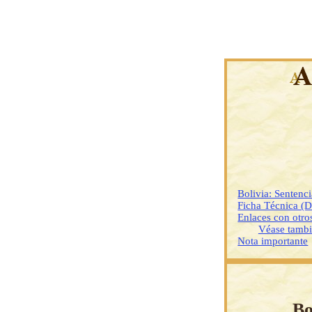
Bolivia: Sentenc
Ficha Técnica (
Enlaces con otr
Véase tamb
Nota importante
Bo