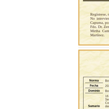
Regístrese, 
No intervi
Capuma, por 
Fdo. Dr. Ze
Mirtha Cam
Martínez.
Norma
Bo
Fecha
20
Dominio
Bol
16
Seg
Co
Sumario
dem