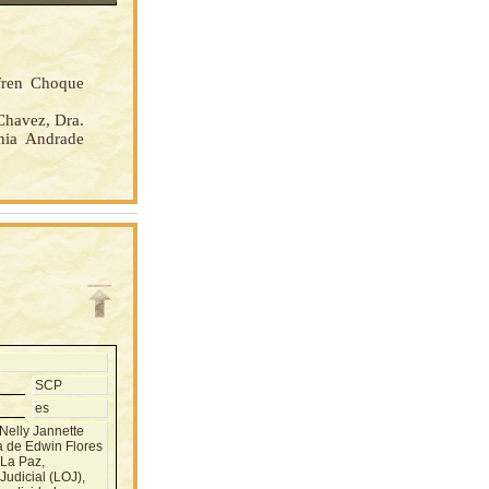
fren Choque
Chavez, Dra.
nia Andrade
SCP
es
Nelly Jannette
ia de Edwin Flores
 La Paz,
Judicial (LOJ),