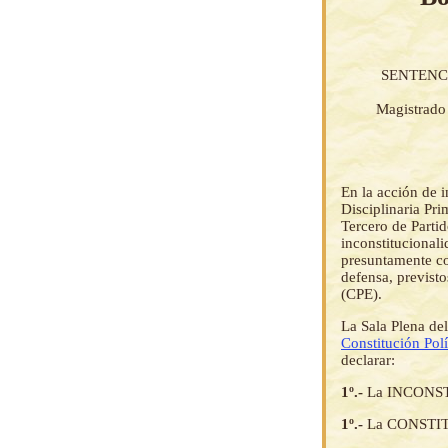
SENTENCI
Magistrado 
En la acción de 
Disciplinaria Pr
Tercero de Parti
inconstitucionali
presuntamente con
defensa, previsto
(CPE).
La Sala Plena del
Constitución Polí
declarar:
1º.-
La INCONST
1º.-
La CONSTIT