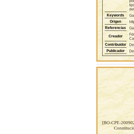
po
tip
de
Keywords
Ga
Origen
ht
Referencias
Ga
Fd
Creador
Ca
Contribuidor
De
Publicador
De
[BO-CPE-20090
Constituci