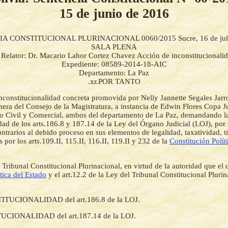
15 de junio de 2016
A CONSTITUCIONAL PLURINACIONAL 0060/2015 Sucre, 16 de juli
SALA PLENA
Relator: Dr. Macario Lahor Cortez Chavez Acción de inconstitucionali
Expediente: 08589-2014-18-AIC
Departamento: La Paz
.xr.POR TANTO
inconstitucionalidad concreta promovida por Nelly Jannette Segales Jarr
imera del Consejo de la Magistratura, a instancia de Edwin Flores Copa
do Civil y Comercial, ambos del departamento de La Paz, demandando l
dad de los arts.186.8 y 187.14 de la Ley del Órgano Judicial (LOJ), por 
trarios al debido proceso en sus elementos de legalidad, taxatividad, ti
s por los arts.109.II, 115.II, 116.II, 119.II y 232 de la
Constitución Polít
 Tribunal Constitucional Plurinacional, en virtud de la autoridad que el 
tica del Estado
y el art.12.2 de la Ley del Tribunal Constitucional Plurin
ITUCIONALIDAD del art.186.8 de la LOJ.
UCIONALIDAD del art.187.14 de la LOJ.