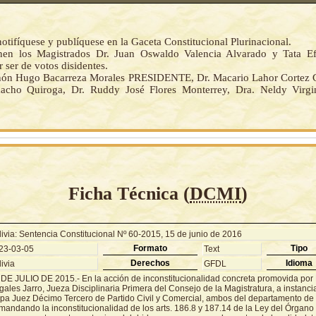
notifíquese y publíquese en la Gaceta Constitucional Plurinacional.
enen los Magistrados Dr. Juan Oswaldo Valencia Alvarado y Tata E
ser de votos disidentes.
nón Hugo Bacarreza Morales PRESIDENTE, Dr. Macario Lahor Cortez 
acho Quiroga, Dr. Ruddy José Flores Monterrey, Dra. Neldy Virgi
Ficha Técnica (
DCMI
)
livia: Sentencia Constitucional Nº 60-2015, 15 de junio de 2016
Formato
Tipo
23-03-05
Text
Derechos
Idioma
ivia
GFDL
 DE JULIO DE 2015.- En la acción de inconstitucionalidad concreta promovida por 
ales Jarro, Jueza Disciplinaria Primera del Consejo de la Magistratura, a instanc
pa Juez Décimo Tercero de Partido Civil y Comercial, ambos del departamento de
andando la inconstitucionalidad de los arts. 186.8 y 187.14 de la Ley del Órgano 