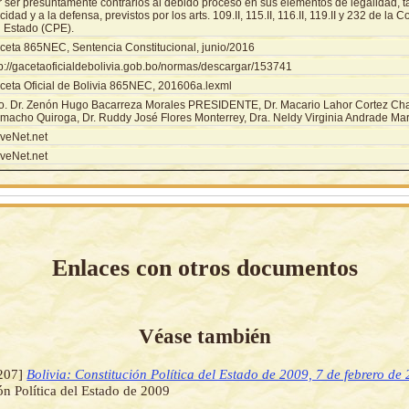
r ser presuntamente contrarios al debido proceso en sus elementos de legalidad, ta
icidad y a la defensa, previstos por los arts. 109.II, 115.II, 116.II, 119.II y 232 de la C
l Estado (CPE).
ceta 865NEC, Sentencia Constitucional, junio/2016
tp://gacetaoficialdebolivia.gob.bo/normas/descargar/153741
ceta Oficial de Bolivia 865NEC, 201606a.lexml
o. Dr. Zenón Hugo Bacarreza Morales PRESIDENTE, Dr. Macario Lahor Cortez Chav
macho Quiroga, Dr. Ruddy José Flores Monterrey, Dra. Neldy Virginia Andrade Mar
veNet.net
veNet.net
Enlaces con otros documentos
Véase también
207]
Bolivia: Constitución Política del Estado de 2009, 7 de febrero de
ón Política del Estado de 2009