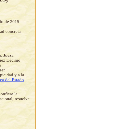
o de 2015
dad concreta
o, Jueza
 Juez Décimo
a
ser
picidad y a la
ica del Estado
confiere la
acional, resuelve