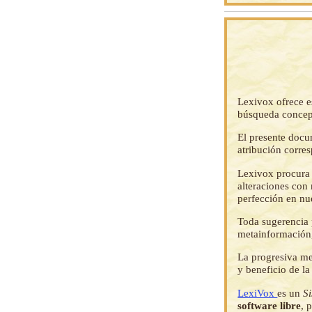
Lexivox ofrece e
búsqueda concep
El presente docu
atribución corre
Lexivox procura 
alteraciones con 
perfección en nu
Toda sugerencia p
metainformación,
La progresiva me
y beneficio de l
LexiVox
es un
S
software libre
, 