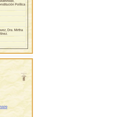
xatividad,
onstitución Política
ez, Dra. Mirtha
tínez.
 2009