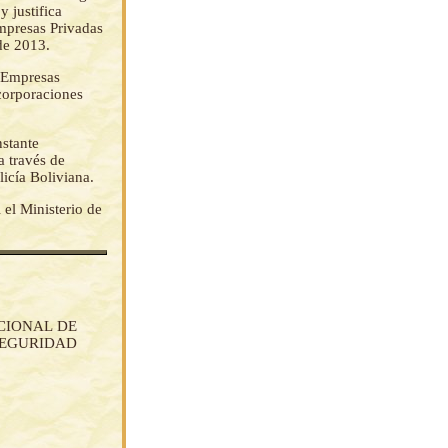
 justifica
mpresas Privadas
de 2013.
 Empresas
ncorporaciones
nstante
a través de
icía Boliviana.
el Ministerio de
ACIONAL DE
E SEGURIDAD