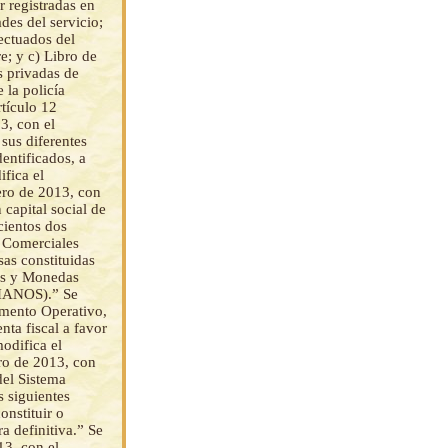
r registradas en
ades del servicio;
ectuados del
e; y c) Libro de
s privadas de
 la policía
rtículo 12
, con el
 sus diferentes
entificados, a
ifica el
ero de 2013, con
capital social de
cientos dos
 Comerciales
as constituidas
es y Monedas
VIANOS).” Se
mento Operativo,
nta fiscal a favor
modifica el
ro de 2013, con
del Sistema
s siguientes
onstituir o
a definitiva.” Se
3, con el