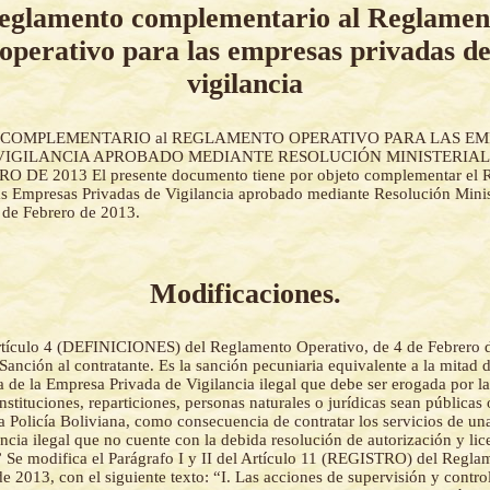
eglamento complementario al Reglamen
operativo para las empresas privadas d
vigilancia
COMPLEMENTARIO al REGLAMENTO OPERATIVO PARA LAS EM
VIGILANCIA APROBADO MEDIANTE RESOLUCIÓN MINISTERIAL N
 DE 2013 El presente documento tiene por objeto complementar el 
as Empresas Privadas de Vigilancia aprobado mediante Resolución Minis
 de Febrero de 2013.
Modificaciones.
rtículo 4 (DEFINICIONES) del Reglamento Operativo, de 4 de Febrero d
“Sanción al contratante. Es la sanción pecuniaria equivalente a la mitad 
a de la Empresa Privada de Vigilancia ilegal que debe ser erogada por l
nstituciones, reparticiones, personas naturales o jurídicas sean públicas 
la Policía Boliviana, como consecuencia de contratar los servicios de u
ncia ilegal que no cuente con la debida resolución de autorización y lic
 Se modifica el Parágrafo I y II del Artículo 11 (REGISTRO) del Regla
e 2013, con el siguiente texto: “I. Las acciones de supervisión y control