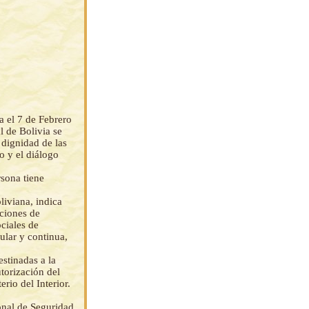
a el 7 de Febrero
l de Bolivia se
l dignidad de las
o y el diálogo
rsona tiene
liviana, indica
nciones de
ociales de
ular y continua,
estinadas a la
utorización del
rio del Interior.
onal de Seguridad