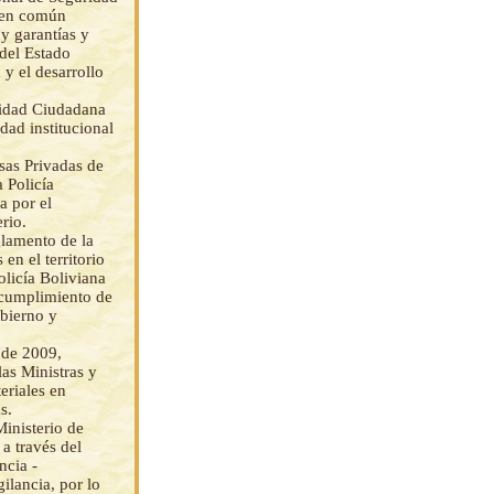
ien común
 y garantías y
 del Estado
y el desarrollo
uridad Ciudadana
dad institucional
sas Privadas de
 Policía
a por el
rio.
lamento de la
en el territorio
olicía Boliviana
 cumplimiento de
obierno y
 de 2009,
las Ministras y
eriales en
s.
Ministerio de
a través del
ncia -
ilancia, por lo