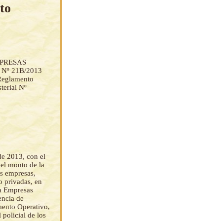
to
e
PRESAS
º 21B/2013
Reglamento
terial Nº
e 2013, con el
del monto de la
as empresas,
o privadas, en
na Empresas
encia de
mento Operativo,
 policial de los