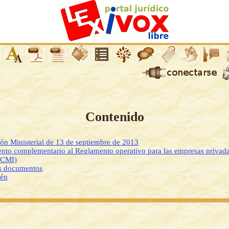
Contenido
ión Ministerial de 13 de septiembre de 2013
to complementario al Reglamento operativo para las empresas privadas
DCMI)
os documentos
ién