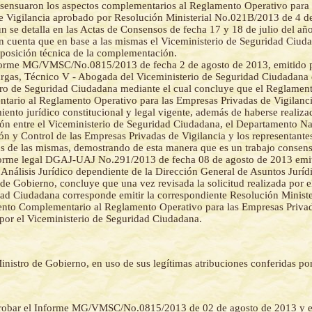
sensuaron los aspectos complementarios al Reglamento Operativo para
e Vigilancia aprobado por Resolución Ministerial No.021B/2013 de 4 de
n se detalla en las Actas de Consensos de fecha 17 y 18 de julio del añ
n cuenta que en base a las mismas el Viceministerio de Seguridad Ciud
 posición técnica de la complementación.
forme MG/VMSC/No.0815/2013 de fecha 2 de agosto de 2013, emitido p
rgas, Técnico V - Abogada del Viceministerio de Seguridad Ciudadana d
ro de Seguridad Ciudadana mediante el cual concluye que el Reglamen
ario al Reglamento Operativo para las Empresas Privadas de Vigilanci
iento jurídico constitucional y legal vigente, además de haberse realiza
ón entre el Viceministerio de Seguridad Ciudadana, el Departamento Na
ón y Control de las Empresas Privadas de Vigilancia y los representantes
os de las mismas, demostrando de esta manera que es un trabajo consen
forme legal DGAJ-UAJ No.291/2013 de fecha 08 de agosto de 2013 emit
Análisis Jurídico dependiente de la Dirección General de Asuntos Juríd
 de Gobierno, concluye que una vez revisada la solicitud realizada por e
ad Ciudadana corresponde emitir la correspondiente Resolución Ministe
nto Complementario al Reglamento Operativo para las Empresas Privad
por el Viceministerio de Seguridad Ciudadana.
inistro de Gobierno, en uso de sus legítimas atribuciones conferidas po
obar el Informe MG/VMSC/No.0815/2013 de 02 de agosto de 2013 y e