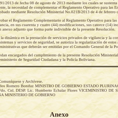
2013 de fecha 08 de agosto de 2013 mediante los cuales se sustenta y
ente, la necesidad de complementar el Reglamento Operativo para las E
robado mediante Resolución Ministerial No.021B/2013 de 4 de febrero 
obar el Reglamento Complementario al Reglamento Operativo para las
ancia, en sus cuarenta y cuatro (44) modificaciones, sus catorce (14) i
n anexo adjunto que forma parte indivisible de la presente Resolución.
 la dinámica en la prestación de servicios privados de vigilancia y la co
sistemas y servicios de seguridad, se autoriza la regularización de estos 
inistrativas que deberán ser emitidas por el Comando General de la Pol
dan encargados del cumplimiento de la presente Resolución Ministerial 
eministerio de Seguridad Ciudadana y la Policía Boliviana.
 Comuníquese y Archívese.
Carlos Romero Bonifaz MINISTRO DE GOBIERNO ESTADO PLURIN
do. Cnl. DESP. Lic. Humberto Echalar Flores VICEMINISTRO D
A MINISTERIO DE GOBIERNO
Anexo