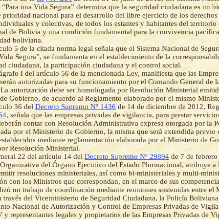
“Para una Vida Segura” determina que la seguridad ciudadana es un b
 prioridad nacional para el desarrollo del libre ejercicio de los derechos
ndividuales y colectivas, de todos los estantes y habitantes del territorio
nal de Bolivia y una condición fundamental para la convivencia pacífica 
edad boliviana.
ículo 5 de la citada norma legal señala que el Sistema Nacional de Seg
Vida Segura”, se fundamenta en el establecimiento de la corresponsabili
ad ciudadana, la participación ciudadana y el control social.
ágrafo I del artículo 56 de la mencionada Ley, manifiesta que las Empre
 serán autorizadas para su funcionamiento por el Comando General de la
 La autorización debe ser homologada por Resolución Ministerial emitid
 de Gobierno, de acuerdo al Reglamento elaborado por el mismo Ministe
ículo 36 del
Decreto Supremo Nº 1436
de 14 de diciembre de 2012, Reg
64
, señala que las empresas privadas de vigilancia, para prestar servicios 
deberán contar con Resolución Administrativa expresa otorgada por la P
da por el Ministerio de Gobierno, la misma que será extendida previo
 establecidos mediante reglamentación elaborada por el Ministerio de G
or Resolución Ministerial.
eral 22 del artículo 14 del
Decreto Supremo Nº 29894
de 7 de febrero
 Organizativa del Órgano Ejecutivo del Estado Plurinacional, atribuye a 
mitir resoluciones ministeriales, así como bi-ministeriales y multi-minist
ón con los Ministros que correspondan, en el marco de sus competencia
lizó un trabajo de coordinación mediante reuniones sostenidas entre el 
 través del Viceministerio de Seguridad Ciudadana, la Policía Boliviana 
to Nacional de Autorización y Control de Empresas Privadas de Vigila
representantes legales y propietarios de las Empresas Privadas de Vig