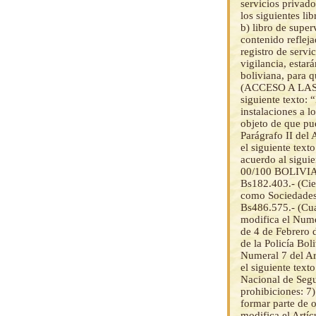
servicios privado
los siguientes li
b) libro de supe
contenido refleja
registro de servi
vigilancia, estar
boliviana, para q
(ACCESO A LAS I
siguiente texto: 
instalaciones a 
objeto de que pue
Parágrafo II de
el siguiente text
acuerdo al sigui
00/100 BOLIVIAN
Bs182.403.- (Cie
como Sociedades 
Bs486.575.- (Cua
modifica el Num
de 4 de Febrero d
de la Policía Bol
Numeral 7 del A
el siguiente text
Nacional de Segu
prohibiciones: 7)
formar parte de 
modifica el Artí