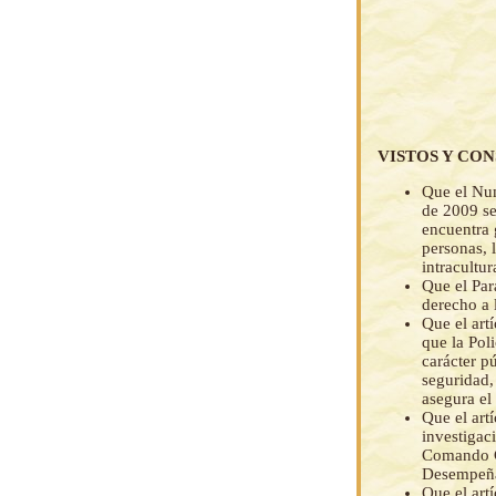
VISTOS Y CO
Que el Num
de 2009 se
encuentra g
personas, 
intracultur
Que el Par
derecho a 
Que el art
que la Pol
carácter p
seguridad,
asegura el
Que el art
investigac
Comando Ge
Desempeñar
Que el art