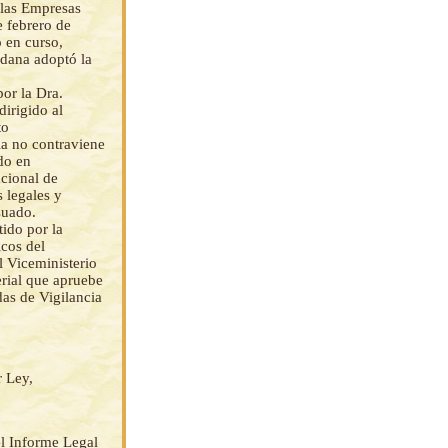
 las Empresas
 febrero de
o en curso,
adana adoptó la
or la Dra.
irigido al
to
a no contraviene
do en
cional de
 legales y
suado.
ido por la
icos del
l Viceministerio
rial que apruebe
as de Vigilancia
r Ley,
l Informe Legal