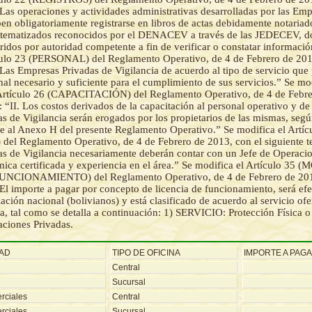
“Las operaciones y actividades administrativas desarrolladas por las Em
ben obligatoriamente registrarse en libros de actas debidamente notariad
sistematizados reconocidos por el DENACEV a través de las JEDECEV, 
idos por autoridad competente a fin de verificar o constatar informació
culo 23 (PERSONAL) del Reglamento Operativo, de 4 de Febrero de 201
“Las Empresas Privadas de Vigilancia de acuerdo al tipo de servicio que
al necesario y suficiente para el cumplimiento de sus servicios.” Se mod
 Artículo 26 (CAPACITACIÓN) del Reglamento Operativo, de 4 de Febre
o: “II. Los costos derivados de la capacitación al personal operativo y de 
s de Vigilancia serán erogados por los propietarios de las mismas, seg
e al Anexo H del presente Reglamento Operativo.” Se modifica el Artí
 Reglamento Operativo, de 4 de Febrero de 2013, con el siguiente te
s de Vigilancia necesariamente deberán contar con un Jefe de Operaci
ica certificada y experiencia en el área.” Se modifica el Artículo 3
NCIONAMIENTO) del Reglamento Operativo, de 4 de Febrero de 201
“El importe a pagar por concepto de licencia de funcionamiento, será ef
ción nacional (bolivianos) y está clasificado de acuerdo al servicio ofe
a, tal como se detalla a continuación: 1) SERVICIO: Protección Física o
aciones Privadas.
DAD
TIPO DE OFICINA
IMPORTE A PAG
Central
Sucursal
rciales
Central
rciales
Sucursal