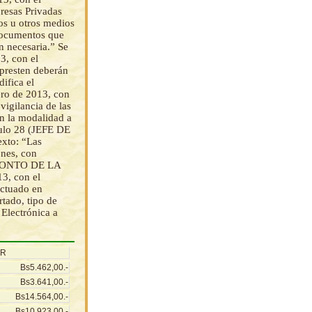
presas Privadas
os u otros medios
documentos que
n necesaria.” Se
3, con el
 presten deberán
ifica el
ro de 2013, con
vigilancia de las
ún la modalidad a
culo 28 (JEFE DE
xto: “Las
ones, con
5 (MONTO DE LA
3, con el
ectuado en
rtado, tipo de
 Electrónica a
AR
Bs5.462,00.-
Bs3.641,00.-
Bs14.564,00.-
Bs10.923,00.-