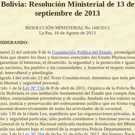
Bolivia: Resolución Ministerial de 13 de
septiembre de 2013
RESOLUCIÓN MINISTERIAL No.168/2013
La Paz, 16 de Agosto de 2013
NSIDERANDO:
eral 2) del artículo 9 de la
Constitución Política del Estado
, promulgad
ñala que dentro los fines y funciones esenciales del Estado Plurinaciona
arantizar el bienestar, el desarrollo, la seguridad y la protección e igua
las naciones, los pueblos y las comunidades, y fomentar el respeto mutu
al, intercultural y plurilingüe.
ágrafo I del artículo 23 del Texto Constitucional, determina que toda pe
la libertad y seguridad personal.
ículo 1 de la
Ley Nº 734
de 8 de abril de 2011, Orgánica de la Policía Bo
icía Boliviana es una institución fundamental del Estado que cumple fu
úblico, esencialmente preventivas y de auxilio, fundada en los valores s
 paz, justicia y preservación del ordenamiento jurídico que en forma reg
 normal desenvolvimiento de todas las actividades de la sociedad.
ículo 136 de la citada Ley, manifiesta que las organizaciones privadas, d
ión y seguridad particular, sólo podrán constituirse y funcionar previa a
neral de la Policía Nacional ratificada mediante Resolución del Ministe
án sus labores bajo el control de la respectiva Policía Departamental.
ículo 3 de la
Ley Nº 264
de fecha 31 de julio de 2012, del Sistema Naci