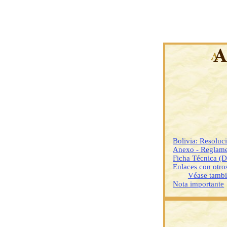
Bolivia: Resoluc
Anexo - Reglamen
Ficha Técnica (
Enlaces con otr
Véase tamb
Nota importante