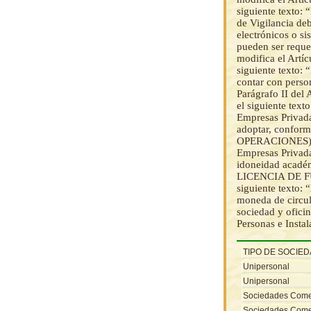
siguiente texto: 
de Vigilancia de
electrónicos o 
pueden ser requer
modifica el Artí
siguiente texto: 
contar con person
Parágrafo II del
el siguiente text
Empresas Privada
adoptar, conform
OPERACIONES) del
Empresas Privada
idoneidad académ
LICENCIA DE FU
siguiente texto: 
moneda de circula
sociedad y oficin
Personas e Instal
TIPO DE SOCIE
Unipersonal
Unipersonal
Sociedades Come
Sociedades Come