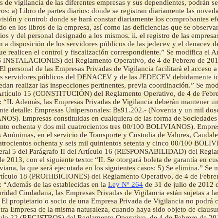
s de vigilancia de las diferentes empresas y sus dependientes, podrán se
bros: a) Libro de partes diarios: donde se registran diariamente las noved
rvisión y control: donde se hará constar diariamente los comprobantes ef
do en los libros de la empresa, así como las deficiencias que se observar
cios y del personal designado a los mismos. ii. el registro de las empresa
án a disposición de los servidores públicos de las jedecev y el denacev de
ue realicen el control y fiscalización correspondiente.” Se modifica el A
NSTALACIONES) del Reglamento Operativo, de 4 de Febrero de 2013
“El personal de las Empresas Privadas de Vigilancia facilitará el acceso a
los servidores públicos del DENACEV y de las JEDECEV debidamente id
dan realizar las inspecciones pertinentes, previa coordinación.” Se mod
l Artículo 15 (CONSTITUCIÓN) del Reglamento Operativo, de 4 de Febr
o: “II. Además, las Empresas Privadas de Vigilancia deberán mantener un 
ente detalle: Empresas Unipersonales: Bs91.202.- (Noventa y un mil dos
OS). Empresas constituidas en cualquiera de las forma de Sociedades
nto ochenta y dos mil cuatrocientos tres 00/100 BOLIVIANOS). Empres
Anónimas, en el servicio de Transporte y Custodia de Valores, Caudal
trocientos ochenta y seis mil quinientos setenta y cinco 00/100 BOLI
eral 5 del Parágrafo II del Artículo 16 (RESPONSABILIDAD) del Regla
e 2013, con el siguiente texto: “II. Se otorgará boleta de garantía en cue
iviana, la que será ejecutada en los siguientes casos: 5) Se elimina.” Se 
rtículo 18 (PROHIBICIONES) del Reglamento Operativo, de 4 de Febre
o: “Además de las establecidas en la
Ley Nº 264
de 31 de julio de 2012 
ridad Ciudadana, las Empresas Privadas de Vigilancia están sujetas a la
 El propietario o socio de una Empresa Privada de Vigilancia no podrá c
otra Empresa de la misma naturaleza, cuando haya sido objeto de clausur
culo 22 (REGISTROS) del Reglamento Operativo, de 4 de Febrero de 201