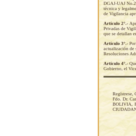
DGAJ-UAJ No.291/
técnica y legalm
de Vigilancia ap
Artículo 2°.-
Apr
Privadas de Vigil
que se detallan e
Artículo 3°.-
Por
actualización de 
Resoluciones Adm
Artículo 4°.-
Que
Gobierno, el Vic
Regístrese,
Fdo. Dr. 
BOLIVIA, F
CIUDADAN