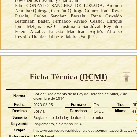
novecientos noventa y cuatro años.
Fdo. GONZALO SANCHEZ DE LOZADA, Antonio
Aranibar Quiroga, Germán Quiroga Gómez, Raúl Tovar
Piérola, Carlos Sánchez Berzaín, René Oswaldo
Blattmann Bauer, Fernando Alvaro Cossio, Enrique
Ipiña Melgar, José G. Justiniano Sandóval, Reynaldo
Peters Arzabe, Ernesto Machicao Argiró, Alfonso
Revollo Thenier, Jaime Villalobos Sanjinés.
Ficha Técnica (
DCMI
)
Bolivia: Reglamento de la Ley de Derecho de Autor, 7 de
Norma
diciembre de 1994
Fecha
Formato
Tipo
2023-03-05
Text
R
Dominio
Derechos
Idioma
Bolivia
GFDL
es
Sumario
Reglamento de la ley de derecho de autor
Keywords
Reglamento, diciembre/1994
Origen
http://www.gacetaoficialdebolivia.gob.bo/normas/verGratis/17
Referencias
1990b.lexml