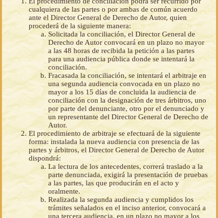
El procedimiento de conciliación podrá ser recurrido por
cualquiera de las partes o por ambas de común acuerdo
ante el Director General de Derecho de Autor, quien
procederá de la siguiente manera:
Solicitada la conciliación, el Director General de
Derecho de Autor convocará en un plazo no mayor
a las 48 horas de recibida la petición a las partes
para una audiencia pública donde se intentará la
conciliación.
Fracasada la conciliación, se intentará el arbitraje en
una segunda audiencia convocada en un plazo no
mayor a los 15 días de concluida la audiencia de
conciliación con la designación de tres árbitros, uno
por parte del denunciante, otro por el denunciado y
un representante del Director General de Derecho de
Autor.
El procedimiento de arbitraje se efectuará de la siguiente
forma: instalada la nueva audiencia con presencia de las
partes y árbitros, el Director General de Derecho de Autor
dispondrá:
La lectura de los antecedentes, correrá traslado a la
parte denunciada, exigirá la presentación de pruebas
a las partes, las que producirán en el acto y
oralmente.
Realizada la segunda audiencia y cumplidos los
trámites señalados en el inciso anterior, convocará a
una tercera audiencia, en un plazo no mayor a los