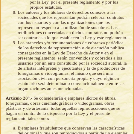
por la Ley, por el presente reglamento y por los
propios estatutos.
Los autores y los titulares de derechos conexos o las
sociedades que los representan podrán celebrar contratos
con los usuarios y con las organizaciones que los
representan respecto a la utilización de sus obras. Las
retribuciones concertadas en dichos contratos no podrán
ser contrarías a lo que establecen la Ley y este reglamento.
Los aranceles y/o remuneraciones de cobranza periódica
de los derechos de representación o de ejecución pública
consagrados en la Ley de Derecho de Autor y en el
presente reglamento, serán convenidos y cobrados a los
usuarios por un ente constituido por la sociedad autoral, la
de artistas intérpretes y ejecutantes y la de productores de
fonogramas o videogramas, el mismo que será una
asociación civil con personería propia y cuyo régimen
estatutario será determinado convencionalmente entre las
organizaciones antes mencionadas.
Artículo 28°.-
Se considerarán ejemplares ilícitos de libros,
fonogramas, obras cinematográficas o videogramas, obras
plásticas y de artesanía, todas aquellas reproducciones que se
hagan en contra de lo dispuesto por la Ley y el presente
reglamento tales como:
Ejemplares fraudulentos que conservan las características
del original y que son reproducidos a partir de un ejemplar