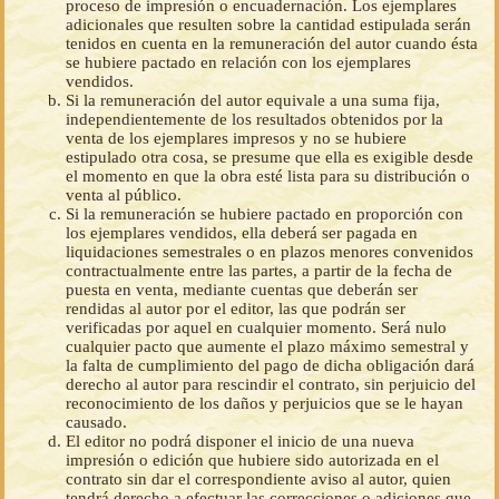
proceso de impresión o encuadernación. Los ejemplares
adicionales que resulten sobre la cantidad estipulada serán
tenidos en cuenta en la remuneración del autor cuando ésta
se hubiere pactado en relación con los ejemplares
vendidos.
Si la remuneración del autor equivale a una suma fija,
independientemente de los resultados obtenidos por la
venta de los ejemplares impresos y no se hubiere
estipulado otra cosa, se presume que ella es exigible desde
el momento en que la obra esté lista para su distribución o
venta al público.
Si la remuneración se hubiere pactado en proporción con
los ejemplares vendidos, ella deberá ser pagada en
liquidaciones semestrales o en plazos menores convenidos
contractualmente entre las partes, a partir de la fecha de
puesta en venta, mediante cuentas que deberán ser
rendidas al autor por el editor, las que podrán ser
verificadas por aquel en cualquier momento. Será nulo
cualquier pacto que aumente el plazo máximo semestral y
la falta de cumplimiento del pago de dicha obligación dará
derecho al autor para rescindir el contrato, sin perjuicio del
reconocimiento de los daños y perjuicios que se le hayan
causado.
El editor no podrá disponer el inicio de una nueva
impresión o edición que hubiere sido autorizada en el
contrato sin dar el correspondiente aviso al autor, quien
tendrá derecho a efectuar las correcciones o adiciones que