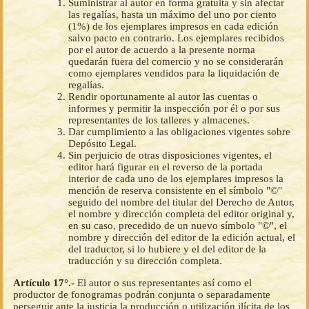
Suministrar al autor en forma gratuita y sin afectar
las regalías, hasta un máximo del uno por ciento
(1%) de los ejemplares impresos en cada edición
salvo pacto en contrario. Los ejemplares recibidos
por el autor de acuerdo a la presente norma
quedarán fuera del comercio y no se considerarán
como ejemplares vendidos para la liquidación de
regalías.
Rendir oportunamente al autor las cuentas o
informes y permitir la inspección por él o por sus
representantes de los talleres y almacenes.
Dar cumplimiento a las obligaciones vigentes sobre
Depósito Legal.
Sin perjuicio de otras disposiciones vigentes, el
editor hará figurar en el reverso de la portada
interior de cada uno de los ejemplares impresos la
mención de reserva consistente en el símbolo "©"
seguido del nombre del titular del Derecho de Autor,
el nombre y dirección completa del editor original y,
en su caso, precedido de un nuevo símbolo "©", el
nombre y dirección del editor de la edición actual, el
del traductor, si lo hubiere y el del editor de la
traducción y su dirección completa.
Artículo 17°.-
El autor o sus representantes así como el
productor de fonogramas podrán conjunta o separadamente
perseguir ante la justicia la producción o utilización ilícita de los