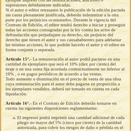
ejemplar impreso con las modificaciones, adiciones o
supresiones debidamente indicadas.
Si el autor o editor retrasasen la publicación de la edición pactada
sin causa plenamente justificada, deberán indemnizar a la otra
parte por los perjuicios ocasionados. Durante la vigencia del
Contrato de Edición, el editor tendrá derecho a iniciar y proseguir
todas las acciones consagradas por la ley contra los actos de
defraudación que perjudiquen su derecho, sin perjuicio del
derecho que tienen el autor y sus causahabientes para adelantar
las mismas acciones, lo que podrán hacerlo el autor y el editor en
forma conjunta o separada.
Artículo 15°.-
La remuneración al autor podrá pactarse en una
cantidad de ejemplares que será el 10% (diez por ciento) del
tiraje o en una suma fija acordada contractualmente no inferior al
10% , o en pagos periódicos de acuerdo a las ventas.
Todo aumento o disminución en el precio de venta de una obra
cuya remuneración para el autor debe pagarse en proporción a
los ejemplares vendidos, deberá ser tomado en cuenta en cada
liquidación.
Artículo 16°.-
En el Contrato de Edición deberán tomarse en
cuenta las siguientes disposiciones reglamentarias:
El impresor podrá imprimir una cantidad adicional de cada
pliego no mayor del 5% (cinco por ciento) de la cantidad
autorizada, para cubrir los riesgos de daño o pérdida en el