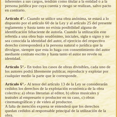
inherentes a sus cargos, tendrán como titular a la entidad o a la
persona jurídica por cuya cuenta y riesgo se realizan, salvo pacto
en contrario.
Artículo 4°.-
Cuando se utilice una obra anónima, se estará a lo
dispuesto por el artículo 60 de la Ley y al artículo 25 del presente
reglamento y hasta tanto no exista posibilidad alguna de
identificación fehaciente de autoría. Cuando la utilización este
referida a una obra bajo seudónimo, iniciales, sigla o signo y no
sea conocida la identidad del autor, el ejercicio del respectivo
derecho corresponderá a la persona natural o jurídica que la
divulgue, siempre que esta lo haga con consentimiento del autor
mediante contrato escrito y hasta tanto el autor no revele su
identidad.
Artículo 5°.-
En todos los casos de obras divisibles, cada uno de
los autores podrá libremente publicar, reproducir y explotar por
cualquier medio la parte que le corresponde.
Artículo 6°.-
Al tenor del artículo 13 de la Ley se considerarán
cedidos los derechos de la explotación económica de la obra
colectiva: a) obras literarias al editor, b) obras musicales y
teatrales al empresario o productor en su caso, c) obras
cinematográficas y de video al productor.
A falta de mención expresa se entenderá que los derechos
quedan cedidos al responsable principal de la utilización de la
obra.