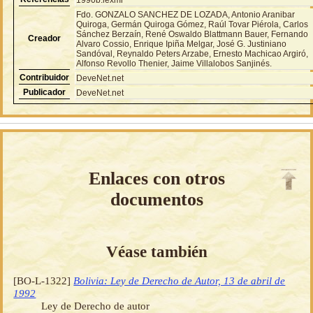
Fdo. GONZALO SANCHEZ DE LOZADA, Antonio Aranibar
Quiroga, Germán Quiroga Gómez, Raúl Tovar Piérola, Carlos
Sánchez Berzaín, René Oswaldo Blattmann Bauer, Fernando
Creador
Alvaro Cossio, Enrique Ipiña Melgar, José G. Justiniano
Sandóval, Reynaldo Peters Arzabe, Ernesto Machicao Argiró,
Alfonso Revollo Thenier, Jaime Villalobos Sanjinés.
Contribuidor
DeveNet.net
Publicador
DeveNet.net
Enlaces con otros
documentos
Véase también
[BO-L-1322]
Bolivia: Ley de Derecho de Autor, 13 de abril de
1992
Ley de Derecho de autor