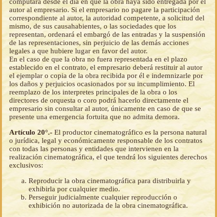
computará desde el día en que la obra haya sido entregada por el
autor al empresario. Si el empresario no pagare la participación
correspondiente al autor, la autoridad competente, a solicitud del
mismo, de sus causahabientes, o las sociedades que los
representan, ordenará el embargó de las entradas y la suspensión
de las representaciones, sin perjuicio de las demás acciones
legales a que hubiere lugar en favor del autor.
En el caso de que la obra no fuera representada en el plazo
establecido en el contrato, el empresario deberá restituir al autor
el ejemplar o copia de la obra recibida por él e indemnizarle por
los daños y perjuicios ocasionados por su incumplimiento. El
reemplazo de los interpretes principales de la obra o los
directores de orquesta o coro podrá hacerlo directamente el
empresario sin consultar al autor, únicamente en caso de que se
presente una emergencia fortuita que no admita demora.
Artículo 20°.-
El productor cinematográfico es la persona natural
o jurídica, legal y económicamente responsable de los contratos
con todas las personas y entidades que intervienen en la
realización cinematográfica, el que tendrá los siguientes derechos
exclusivos:
Reproducir la obra cinematográfica para distribuirla y
exhibirla por cualquier medio.
Perseguir judicialmente cualquier reproducción o
exhibición no autorizada de la obra cinematográfica.