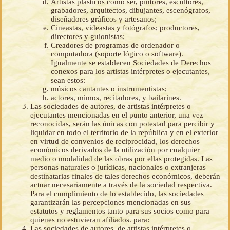
Artistas plásticos como ser, pintores, escultores,
grabadores, arquitectos, dibujantes, escenógrafos,
diseñadores gráficos y artesanos;
Cineastas, videastas y fotógrafos; productores,
directores y guionistas;
Creadores de programas de ordenador o
computadora (soporte lógico o software).
Igualmente se establecen Sociedades de Derechos
conexos para los artistas intérpretes o ejecutantes,
sean estos:
músicos cantantes o instrumentistas;
actores, mimos, recitadores, y bailarines.
Las sociedades de autores, de artistas intérpretes o
ejecutantes mencionadas en el punto anterior, una vez
reconocidas, serán las únicas con potestad para percibir y
liquidar en todo el territorio de la república y en el exterior
en virtud de convenios de reciprocidad, los derechos
económicos derivados de la utilización por cualquier
medio o modalidad de las obras por ellas protegidas. Las
personas naturales o jurídicas, nacionales o extranjeras
destinatarias finales de tales derechos económicos, deberán
actuar necesariamente a través de la sociedad respectiva.
Para el cumplimiento de lo establecido, las sociedades
garantizarán las percepciones mencionadas en sus
estatutos y reglamentos tanto para sus socios como para
quienes no estuvieran afiliados. para:
Las sociedades de autores, de artistas intérpretes o