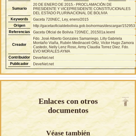
20 DE ENERO DE 2015.- PROCLAMACIÓN DE
Sumario
PRESIDENTE Y VICEPRESIDENTE CONSTITUCIONALES
DEL ESTADO PLURINACIONAL DE BOLIVIA
Keywords
Gaceta 720NEC, Ley, enero/2015
Origen
http://gacetaoficialdebolivia.gob.bo/normas/descargar/152953
Referencias
Gaceta Oficial de Bolivia 720NEC, 201501a.lexml
Fdo. José Alberto Gonzales Samaniego, Lilly Gabriela
Montaño Viaña, Rubén Medinaceli Ortiz, Victor Hugo Zamora
Creador
Castedo, Nelly Lenz Roso, Army Claudia Torrez Diez. Fdo.
EVO MORALES AYMA
Contribuidor
DeveNet.net
Publicador
DeveNet.net
Enlaces con otros
documentos
Véase también