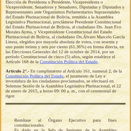
Elección de Presidenta o Presidente, Vicepresidenta o
Vicepresidente, Senadoras y Senadores, Diputadas y Diputados y
Representantes ante Organismos Parlamentarios Supraestatales
del Estado Plurinacional de Bolivia, remitida a la Asamblea
Legislativa Plurinacional, proclámese Presidente Constitucional
del Estado Plurinacional de Bolivia, al ciudadano Dn. Juan Evo
Morales Ayma, y Vicepresidente Constitucional del Estado
Plurinacional de Bolivia, al ciudadano Dn.Álvaro Marcelo García
Linera, elegidos por mayoría absoluta de votos, con sesenta y
uno punto treinta y seis por ciento (61.36%) en forma directa, en
las Elecciones Generales del 12 de octubre de 2014, por un
período Constitucional de cinco (5) años, según establece el
Artículo 168 de la
Constitución Política del Estado
.
Artículo 2°.-
En cumplimiento al Artículo 161, numeral 2, de la
Constitución Política del Estado
, el juramento de Ley e
investidura de los ciudadanos proclamados, se efectuará en
Solemne Sesión de la Asamblea Legislativa Plurinacional, el 22
de enero de 2015, a horas 09: 00 a. m., con el ceremonial de
rigor.
Remítase al Órgano Ejecutivo para fines
constitucionales.
Es dado en la Sala de Sesiones de la Asamblea