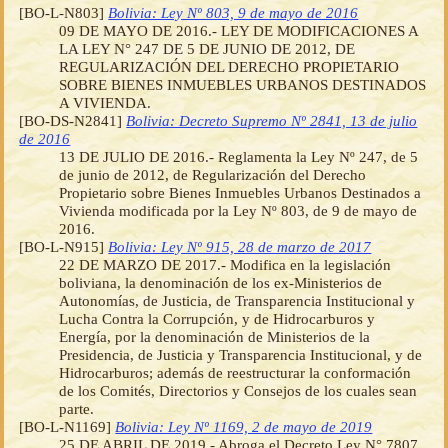
[BO-L-N803]
Bolivia: Ley Nº 803, 9 de mayo de 2016
09 DE MAYO DE 2016.- LEY DE MODIFICACIONES A
LA LEY N° 247 DE 5 DE JUNIO DE 2012, DE
REGULARIZACIÓN DEL DERECHO PROPIETARIO
SOBRE BIENES INMUEBLES URBANOS DESTINADOS
A VIVIENDA.
[BO-DS-N2841]
Bolivia: Decreto Supremo Nº 2841, 13 de julio
de 2016
13 DE JULIO DE 2016.- Reglamenta la Ley Nº 247, de 5
de junio de 2012, de Regularización del Derecho
Propietario sobre Bienes Inmuebles Urbanos Destinados a
Vivienda modificada por la Ley Nº 803, de 9 de mayo de
2016.
[BO-L-N915]
Bolivia: Ley Nº 915, 28 de marzo de 2017
22 DE MARZO DE 2017.- Modifica en la legislación
boliviana, la denominación de los ex-Ministerios de
Autonomías, de Justicia, de Transparencia Institucional y
Lucha Contra la Corrupción, y de Hidrocarburos y
Energía, por la denominación de Ministerios de la
Presidencia, de Justicia y Transparencia Institucional, y de
Hidrocarburos; además de reestructurar la conformación
de los Comités, Directorios y Consejos de los cuales sean
parte.
[BO-L-N1169]
Bolivia: Ley Nº 1169, 2 de mayo de 2019
25 DE ABRIL DE 2019.- Abroga el Decreto Ley N° 7807