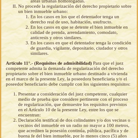
áreas urbanas homologadas.
No procede la regularización del derecho propietario sobre
un bien inmueble urbano:
En los casos en los que el detentador tenga un
derecho real de uso, habitación, usufructo.
En los casos en que se detente el bien inmueble en
calidad de prenda, arrendamiento, comodato,
anticresis y otros similares.
En los casos en que el detentador tenga la condición
de guardia, vigilante, depositario, ciudador y otros
similares.
Artículo 11°.- (Requisitos de admisibilidad)
Para que el juez
competente admita la demanda de regularización del derecho
propietario sobre el bien inmueble urbano destinado a vivienda
en el marco de la presente Ley, la poseedora beneficiaria y/o el
poseedor beneficiario debe cumplir con los siguientes requisitos:
Presentar a consideración del juez competente, cualquier
medio de prueba que considere pertinente con el proceso
de regularización, que demuestre los requisitos previstos
en el Artículo 10 de la presente Ley, entre los que se
encuentran:
Declaración testifical de dos colindantes y/o dos vecinas o
vecinos del inmueble en un radio no mayor a 100 metros,
que acrediten la posesión continúa, pública, pacífica y de
buena fe del bien inmueble, por lo menos cinco (5) años