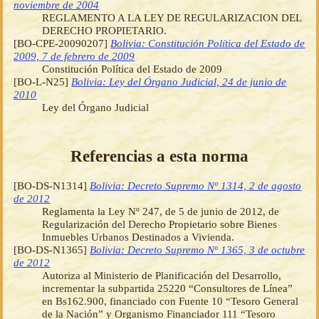
noviembre de 2004
REGLAMENTO A LA LEY DE REGULARIZACION DEL
DERECHO PROPIETARIO.
[BO-CPE-20090207]
Bolivia: Constitución Política del Estado de
2009, 7 de febrero de 2009
Constitución Política del Estado de 2009
[BO-L-N25]
Bolivia: Ley del Órgano Judicial, 24 de junio de
2010
Ley del Órgano Judicial
Referencias a esta norma
[BO-DS-N1314]
Bolivia: Decreto Supremo Nº 1314, 2 de agosto
de 2012
Reglamenta la Ley Nº 247, de 5 de junio de 2012, de
Regularización del Derecho Propietario sobre Bienes
Inmuebles Urbanos Destinados a Vivienda.
[BO-DS-N1365]
Bolivia: Decreto Supremo Nº 1365, 3 de octubre
de 2012
Autoriza al Ministerio de Planificación del Desarrollo,
incrementar la subpartida 25220 “Consultores de Línea”
en Bs162.900, financiado con Fuente 10 “Tesoro General
de la Nación” y Organismo Financiador 111 “Tesoro