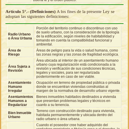
Artículo 5°.- (Definiciones)
A los fines de la presente Ley se
adoptan las siguientes definiciones:
Porción del territorio continuo o discontinuo con uso
de suelo urbano, con la consideración de la tipología
Radio Urbano
de la edificación, según niveles de habitabilidad y
o Área Urbana
tomando en cuenta la compatibilidad funcional y
ambiental.
Área de
Áreas de peligro para la vida o salud humana, como
Riesgo
las zonas negras y las zonas de fragilidad ecológica.
Área ubicada al interior de un asentamiento humano
urbano cuya regularización está condicionada a la
Área Sujeta a
revisión y verificación de sus condiciones técnicas,
Revisión
legales y sociales, para ser regularizada
posteriormente en caso de ser viable.
Asentamiento
Ocupación en terreno de propiedad pública o privada
Humano
donde se encuentran viviendas construidas al
Irregular
margen de la normativa de desarrollo urbano vigente.
Asentamientos
Bienes inmuebles habitados destinados a vivienda
Humanos a
que presentan problemas legales y técnicos en
Regularizar
cuanto a su tenencia.
Terreno con construcción destinado para vivienda,
Bien Inmueble
habitada permanentemente y ubicada dentro del
Urbano
radio urbano o área urbana.
Cuando el poseedor cree haber adquirido del
verdadero propietario o titular la cosa o el derecho, la