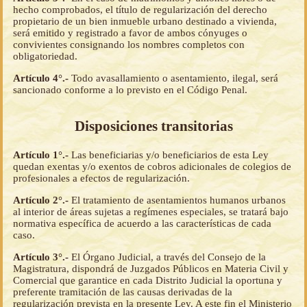
hecho comprobados, el título de regularización del derecho
propietario de un bien inmueble urbano destinado a vivienda,
será emitido y registrado a favor de ambos cónyuges o
convivientes consignando los nombres completos con
obligatoriedad.
Artículo 4°.-
Todo avasallamiento o asentamiento, ilegal, será
sancionado conforme a lo previsto en el Código Penal.
Disposiciones transitorias
Artículo 1°.-
Las beneficiarias y/o beneficiarios de esta Ley
quedan exentas y/o exentos de cobros adicionales de colegios de
profesionales a efectos de regularización.
Artículo 2°.-
El tratamiento de asentamientos humanos urbanos
al interior de áreas sujetas a regímenes especiales, se tratará bajo
normativa específica de acuerdo a las características de cada
caso.
Artículo 3°.-
El Órgano Judicial, a través del Consejo de la
Magistratura, dispondrá de Juzgados Públicos en Materia Civil y
Comercial que garantice en cada Distrito Judicial la oportuna y
preferente tramitación de las causas derivadas de la
regularización prevista en la presente Ley. A este fin el Ministerio