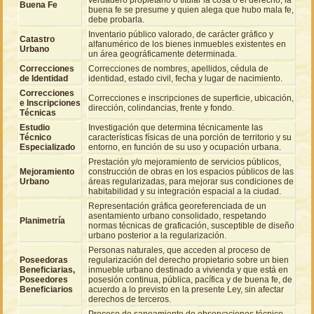
Buena Fe
buena fe se presume y quien alega que hubo mala fe,
debe probarla.
Inventario público valorado, de carácter gráfico y
Catastro
alfanumérico de los bienes inmuebles existentes en
Urbano
un área geográficamente determinada.
Correcciones
Correcciones de nombres, apellidos, cédula de
de Identidad
identidad, estado civil, fecha y lugar de nacimiento.
Correcciones
Correcciones e inscripciones de superficie, ubicación,
e Inscripciones
dirección, colindancias, frente y fondo.
Técnicas
Estudio
Investigación que determina técnicamente las
Técnico
características físicas de una porción de territorio y su
Especializado
entorno, en función de su uso y ocupación urbana.
Prestación y/o mejoramiento de servicios públicos,
Mejoramiento
construcción de obras en los espacios públicos de las
Urbano
áreas regularizadas, para mejorar sus condiciones de
habitabilidad y su integración espacial a la ciudad.
Representación gráfica georeferenciada de un
asentamiento urbano consolidado, respetando
Planimetría
normas técnicas de graficación, susceptible de diseño
urbano posterior a la regularización.
Personas naturales, que acceden al proceso de
Poseedoras
regularización del derecho propietario sobre un bien
Beneficiarias,
inmueble urbano destinado a vivienda y que está en
Poseedores
posesión continua, pública, pacífica y de buena fe, de
Beneficiarios
acuerdo a lo previsto en la presente Ley, sin afectar
derechos de terceros.
Proceso de saneamiento de observaciones técnico