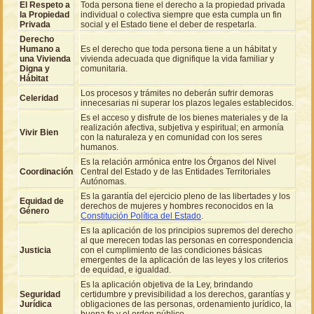
El Respeto a
Toda persona tiene el derecho a la propiedad privada
la Propiedad
individual o colectiva siempre que esta cumpla un fin
Privada
social y el Estado tiene el deber de respetarla.
Derecho
Humano a
Es el derecho que toda persona tiene a un hábitat y
una Vivienda
vivienda adecuada que dignifique la vida familiar y
Digna y
comunitaria.
Hábitat
Los procesos y trámites no deberán sufrir demoras
Celeridad
innecesarias ni superar los plazos legales establecidos.
Es el acceso y disfrute de los bienes materiales y de la
realización afectiva, subjetiva y espiritual; en armonía
Vivir Bien
con la naturaleza y en comunidad con los seres
humanos.
Es la relación armónica entre los Órganos del Nivel
Coordinación
Central del Estado y de las Entidades Territoriales
Autónomas.
Es la garantía del ejercicio pleno de las libertades y los
Equidad de
derechos de mujeres y hombres reconocidos en la
Género
Constitución Política del Estado
.
Es la aplicación de los principios supremos del derecho
al que merecen todas las personas en correspondencia
Justicia
con el cumplimiento de las condiciones básicas
emergentes de la aplicación de las leyes y los criterios
de equidad, e igualdad.
Es la aplicación objetiva de la Ley, brindando
Seguridad
certidumbre y previsibilidad a los derechos, garantías y
Jurídica
obligaciones de las personas, ordenamiento jurídico, la
buena fe y el orden público.