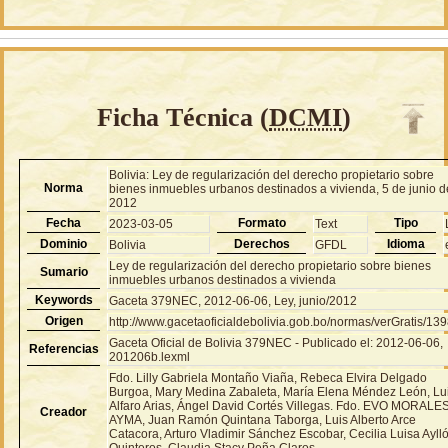
Ficha Técnica (
DCMI
)
Bolivia: Ley de regularización del derecho propietario sobre
Norma
bienes inmuebles urbanos destinados a vivienda, 5 de junio d
2012
Fecha
Formato
Tipo
2023-03-05
Text
Dominio
Derechos
Idioma
Bolivia
GFDL
Ley de regularización del derecho propietario sobre bienes
Sumario
inmuebles urbanos destinados a vivienda
Keywords
Gaceta 379NEC, 2012-06-06, Ley, junio/2012
Origen
http://www.gacetaoficialdebolivia.gob.bo/normas/verGratis/13
Gaceta Oficial de Bolivia 379NEC - Publicado el: 2012-06-06,
Referencias
201206b.lexml
Fdo. Lilly Gabriela Montaño Viaña, Rebeca Elvira Delgado
Burgoa, Mary Medina Zabaleta, María Elena Méndez León, Lu
Alfaro Arias, Ángel David Cortés Villegas. Fdo. EVO MORALE
Creador
AYMA, Juan Ramón Quintana Taborga, Luis Alberto Arce
Catacora, Arturo Vladimir Sánchez Escobar, Cecilia Luisa Ayll
Quinteros, Claudia Stacy Peña Claros.