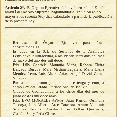
Artículo 2°.-
El Órgano Ejecutivo del nivel central del Estado
emitirá el Decreto Supremo Reglamentario, en un plazo no
mayor a los sesenta (60) días calendario a partir de la publicación
de la presente Ley.
Remítase al Órgano Ejecutivo para fines
constitucionales.
Es dado en la Sala de Sesiones de la Asamblea
Legislativa Plurinacional, a los vienticuatro días del mes
de mayo del año dos mil doce.
Fdo. Lilly Gabriela Montaño Viaña, Rebeca Elvira
Delgado Burgoa, Mary Medina Zabaleta, María Elena
Méndez León, Luis Alfaro Arias, Ángel David Cortés
Villegas.
Por tanto, la promulgo para que se tenga y cumpla
como Ley del Estado Plurinacional de Bolivia.
Ciudad de Cochabamba, a los cinco días del mes de
junio de dos mil doce años.
Fdo. EVO MORALES AYMA, Juan Ramón Quintana
Taborga, Luis Alberto Arce Catacora, Arturo Vladimir
Sánchez Escobar, Cecilia Luisa Ayllón Quinteros,
Claudia Stacy Peña Claros.