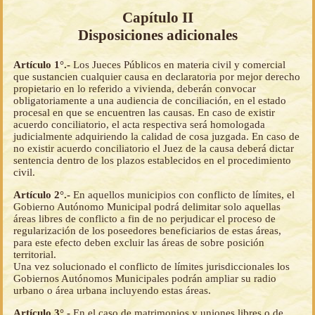
Capítulo II
Disposiciones adicionales
Artículo 1°.-
Los Jueces Públicos en materia civil y comercial
que sustancien cualquier causa en declaratoria por mejor derecho
propietario en lo referido a vivienda, deberán convocar
obligatoriamente a una audiencia de conciliación, en el estado
procesal en que se encuentren las causas. En caso de existir
acuerdo conciliatorio, el acta respectiva será homologada
judicialmente adquiriendo la calidad de cosa juzgada. En caso de
no existir acuerdo conciliatorio el Juez de la causa deberá dictar
sentencia dentro de los plazos establecidos en el procedimiento
civil.
Artículo 2°.-
En aquellos municipios con conflicto de límites, el
Gobierno Autónomo Municipal podrá delimitar solo aquellas
áreas libres de conflicto a fin de no perjudicar el proceso de
regularización de los poseedores beneficiarios de estas áreas,
para este efecto deben excluir las áreas de sobre posición
territorial.
Una vez solucionado el conflicto de límites jurisdiccionales los
Gobiernos Autónomos Municipales podrán ampliar su radio
urbano o área urbana incluyendo estas áreas.
Artículo 3°.-
En el caso de matrimonios y uniones libres o de