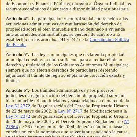
de Economía y Finanzas Públicas, otorgará al Órgano Judicial los
recursos económicos de acuerdo a disponibilidad presupuestaria.
Artículo 4°.-
La participación y control social con relación a las
actuaciones administrativas de regularización del derecho de
propiedad sobre el bien inmueble urbano destinado a vivienda
ante autoridades administrativas; se ejercerá de acuerdo a lo
establecido en los artículos 241 y 242 de la
Constitución Política
del Estado
.
Artículo 5°.-
Las leyes municipales que declaren la propiedad
municipal constituyen título suficiente para acreditar el pleno
derecho y titularidad de los Gobiernos Autónomos Municipales;
siempre que no afecten derechos de particulares; debiendo
adjuntarse al trámite de registro el plano de ubicación exacta y
límites.
Artículo 6°.-
Los trámites administrativos y los procesos
judiciales de regularización del derecho de propiedad sobre un
bien inmueble urbano iniciados y sustanciados en el marco de la
Ley Nº 2372
de Regularización del Derecho Propietario Urbano
de 22 de mayo de 2002, la
Ley Nº 2717
de Modificaciones a la
Ley Nº 2372
de Regularización del Derecho Propietario Urbano
de 28 de mayo de 2004 y el Decreto Supremo Reglamentario
Nº
27864
de 26 de noviembre de 2004, deberán continuar hasta su
conclusión con la normativa que se venía sustanciando la causa,
en el plazo improrrogable de dos (2) años a partir de la