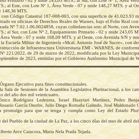
to Primario - 02 y mide 243,05 MTS.; al Sur, con Lote Nº 1, Área Verd
.; al Este, con Lote Nº 1, Área Verde - 07 y mide 148,27 MTS. y al Oe
e 148,36 MTS.
 con Código Catastral 187-008-003, con una superficie de 41.023.93 m
strado en oficinas de Derechos Reales de Warnes, bajo el Folio Real con
ada Nº 7.02.1.06.0024858, cuyas colindancias son: al Norte, con Ave
.; al Sur, con Lote Nº 2, Equipamiento Primario - 02 y mide 243,05 MT
 Área Verde - 07 y mide 168,09 MTS. y al Oeste, con Avenida S/N y m
 la Escuela Militar de Ingeniería «Mcal. Antonio José de Sucre», con de
nstrucción de Infraestructura Universitaria EMI - WARNES, de conformi
Nº 221/2022, de 29 de marzo de 2022, modificada por la Ley Municipa
eptiembre de 2023, emitidas por el Gobierno Autónomo Municipal de W
Órgano Ejecutivo para fines constitucionales.
a Sala de Sesiones de la Asamblea Legislativa Plurinacional, a los cat
 del año dos mil veinticuatro.
nico Rodríguez Ledezma, Israel Huaytari Martínez, Pedro Benj
Rosario García Onofre, Julio Diego Romaña Galindo, José Maldonado 
la promulgo para que se tenga y cumpla como Ley del Estado Pluri
del Pueblo de la ciudad de La Paz, a los cinco días del mes de abril de
.
lberto Arce Catacora, Maria Nela Prada Tejada.