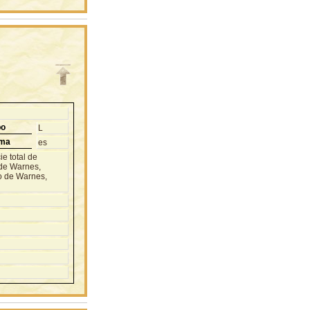
po
L
oma
es
ie total de
de Warnes,
o de Warnes,