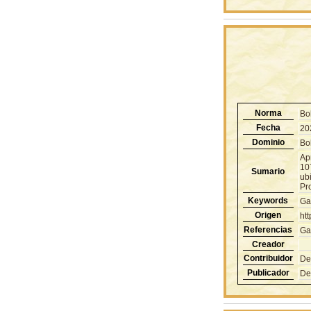
Norma
Bol
Fecha
20
Dominio
Bol
Apr
10
Sumario
ub
Pr
Keywords
Ga
Origen
ht
Referencias
Ga
Creador
Contribuidor
De
Publicador
De