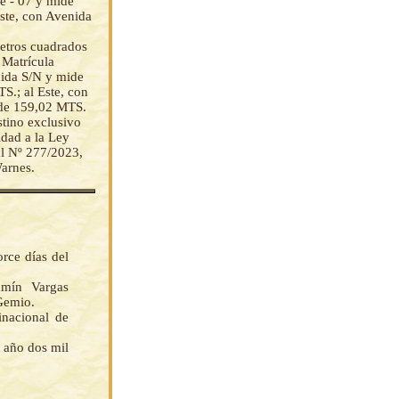
e - 07 y mide
ste, con Avenida
etros cuadrados
 Matrícula
nida S/N y mide
S.; al Este, con
ide 159,02 MTS.
stino exclusivo
dad a la Ley
l Nº 277/2023,
arnes.
orce días del
amín Vargas
Gemio.
nacional de
l año dos mil