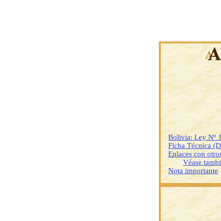
Bolivia: Ley Nº 
Ficha Técnica (
Enlaces con otr
Véase tamb
Nota importante