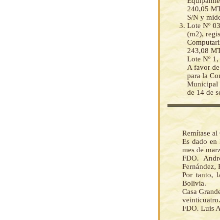
Equipamien
240,05 MTS
S/N y mid
Lote Nº 03
(m2), regi
Computariz
243,08 MTS
Lote Nº 1,
A favor de
para la Co
Municipal 
de 14 de s
Remítase al 
Es dado en l
mes de marzo
FDO. Andró
Fernández, 
Por tanto, 
Bolivia.
Casa Grande 
veinticuatro
FDO. Luis A