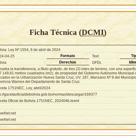
Ficha Técnica (
DCMI
)
ivia: Ley Nº 1554, 9 de abril de 2024
Formato
Ti
24-04-25
Text
Derechos
Idi
ivia
GFDL
ueba la transferencia, a título gratuito, de tres (3) lotes de terreno, con una superfic
7.149,81 metros cuadrados (m2), de propiedad del Gobierno Autónomo Municipal 
icados en la Urbanización Nueva Santa Cruz, UV. 187, Manzano Nº 8 del Municipi
ovincia Warnes del Departamento de Santa Cruz.
ceta 1751NEC, Ley, abril/2024
tp://gacetaoficialdebolivia.gob.bo/normas/descargar/169377
ceta Oficial de Bolivia 1751NEC, 202404b.lexml
veNet.net
veNet.net