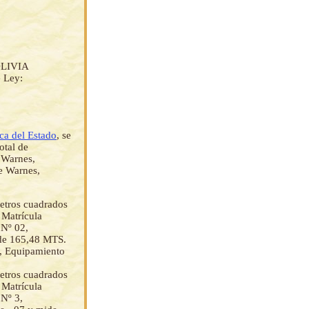
LIVIA
e Ley:
ica del Estado
, se
total de
 Warnes,
e Warnes,
etros cuadrados
 Matrícula
 Nº 02,
ide 165,48 MTS.
3, Equipamiento
etros cuadrados
 Matrícula
 Nº 3,