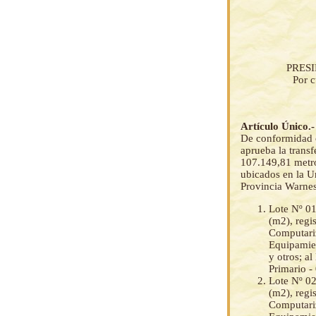
PRES
Por c
Artículo Único.-
De conformidad c
aprueba la transfe
107.149,81 metr
ubicados en la 
Provincia Warnes
Lote Nº 01
(m2), regi
Computariz
Equipamien
y otros; a
Primario 
Lote Nº 02
(m2), regi
Computariz