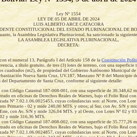
Ley Nº 1554
LEY DE 05 DE ABRIL DE 2024
LUIS ALBERTO ARCE CATACORA
IDENTE CONSTITUCIONAL DEL ESTADO PLURINACIONAL DE BO
uanto, la Asamblea Legislativa Plurinacional, ha sancionado la siguient
LA ASAMBLEA LEGISLATIVA PLURINACIONAL,
DECRETA:
on el numeral 13, Parágrafo I del Artículo 158 de la
Constitución Polít
rencia, a título gratuito, de tres (3) lotes de terreno, con una superficie 
os cuadrados (m2), de propiedad del Gobierno Autónomo Municipal de
Urbanización Nueva Santa Cruz, UV.187, Manzano Nº 8 del Municipio d
 del Departamento de Santa Cruz, conforme al siguiente detalle:
 con Código Catastral 187-008-001, con una superficie de 30.348,62 m
strado en oficinas de Derechos Reales de Warnes, bajo el Folio Real con
ada Nº 7.02.1.06.0025453, cuyas colindancias son: al Norte, con Lote
to Primario - 02 y mide 240,00 MTS. y otros; al Sur, con Av. S/N y m
l Este, con Av. S/N y mide 326,04 MTS. y al Oeste, con Lotes Nº 02 y 0
- 02 y mide 316,36 MTS.
 con Código Catastral 187-008-002, con una superficie de 35.777,26 m
strado en oficinas de Derechos Reales de Warnes, bajo el Folio Real con
ada Nº 7.02.1.06.0024857, cuyas colindancias son: al Norte, con Lote